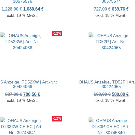
30575576
30575574
00 €
40 €.
Ursprünglicher Preis war: 1.228,00 €
Aktueller Preis ist: 1.080,64 €.
Ursprünglic
Akt
1.228,00
€
1.080,64
€
727,00
€
639,76
€
exkl. 19 % MwSt.
exkl. 19 % MwSt.
-12%
 Anzeige, TD52XW | Art.-Nr.:
OHAUS Anzeige, TD52P | Art.
30424066
30424065
5,00 €
,40 €.
Ursprünglicher Preis war: 887,00 €
Aktueller Preis ist: 780,56 €.
Ursprünglic
Akt
887,00
€
780,56
€
660,00
€
580,80
€
exkl. 19 % MwSt.
exkl. 19 % MwSt.
-12%