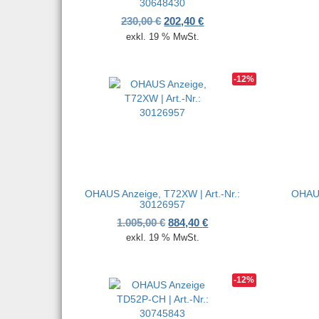
30648430
Ursprünglicher Preis war: 230,
Aktueller Preis ist: 202,
230,00
€
202,40
€
exkl. 19 % MwSt.
-12%
OHAUS Anzeige, T72XW | Art.-Nr.:
OHAUS
30126957
Ursprünglicher Preis war: 1.00
Aktueller Preis ist: 884
1.005,00
€
884,40
€
exkl. 19 % MwSt.
-12%