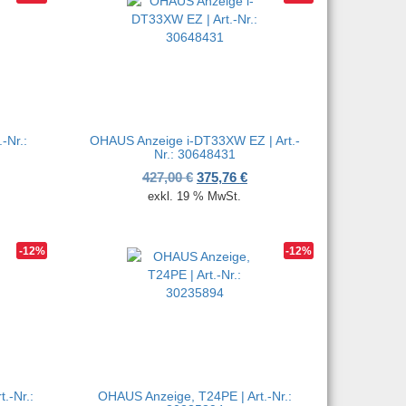
-Nr.:
OHAUS Anzeige i-DT33XW EZ | Art.-
Nr.: 30648431
her Preis war: 238,00 €
ueller Preis ist: 209,44 €.
Ursprünglicher Preis war: 427,00
Aktueller Preis ist: 375,76
427,00
€
375,76
€
exkl. 19 % MwSt.
-12%
-12%
.-Nr.:
OHAUS Anzeige, T24PE | Art.-Nr.: