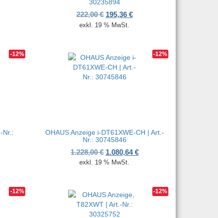
30235894
her Preis war: 727,00 €
ueller Preis ist: 639,76 €.
Ursprünglicher Preis war: 222,00
Aktueller Preis ist: 195,36
222,00
€
195,36
€
exkl. 19 % MwSt.
-12%
-12%
-Nr.:
OHAUS Anzeige i-DT61XWE-CH | Art.-
Nr.: 30745846
her Preis war: 660,00 €
ueller Preis ist: 580,80 €.
Ursprünglicher Preis war: 1.228,0
Aktueller Preis ist: 1.08
1.228,00
€
1.080,64
€
exkl. 19 % MwSt.
-12%
-12%