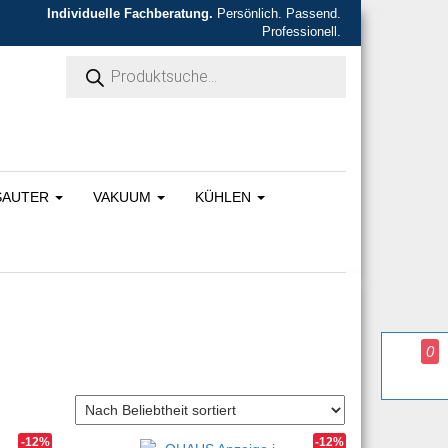
Individuelle Fachberatung.
Persönlich. Passend.
Professionell.
Products search
SAUTER
VAKUUM
KÜHLEN
0
-12%
-12%