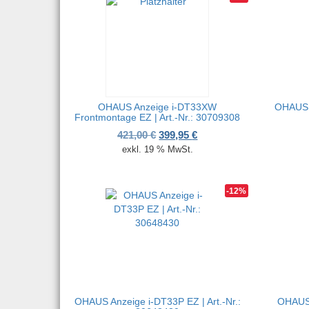
OHAUS Anzeige i-DT33XW
OHAUS A
Frontmontage EZ | Art.-Nr.: 30709308
Ursprünglicher Preis war: 421,
Aktueller Preis ist: 399,
421,00
€
399,95
€
exkl. 19 % MwSt.
-12%
OHAUS Anzeige i-DT33P EZ | Art.-Nr.:
OHAUS 