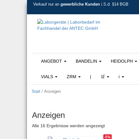
Verkauf nur an
gewerbliche Kunden
i.S.d. §14 BGB
ANGEBOT
BANDELIN
HEIDOLPH
VIALS
ZRM
|
🛒
ℹ️
Start
/ Anzeigen
Anzeigen
Nach Beliebtheit s
Alle 16 Ergebnisse werden angezeigt
-5%