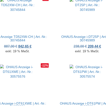
nzeige TD52XW-CH | Art.-Nr.:
OHAUS Anzeige i-DT25P | Art.
30745844
30745989
00 €
95 €.
Ursprünglicher Preis war: 887,00 €
Aktueller Preis ist: 842,65 €.
Ursprünglic
Akt
887,00
€
842,65
€
238,00
€
209,44
€
exkl. 19 % MwSt.
exkl. 19 % MwSt.
-12%
Anzeige i-DT61XWE | Art.-Nr.:
OHAUS Anzeige i-DT61PW | Art