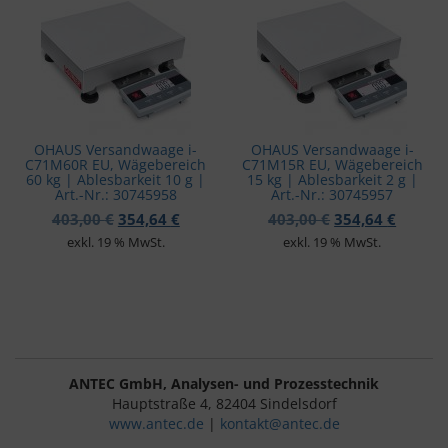
OHAUS Versandwaage i-
OHAUS Versandwaage i-
C71M60R EU, Wägebereich
C71M15R EU, Wägebereich
60 kg | Ablesbarkeit 10 g |
15 kg | Ablesbarkeit 2 g |
Art.-Nr.: 30745958
Art.-Nr.: 30745957
Ursprünglicher Preis war: 403,00 €
Aktueller Preis ist: 354,64 €.
Ursprünglicher 
Aktuell
403,00
€
354,64
€
403,00
€
354,64
€
exkl. 19 % MwSt.
exkl. 19 % MwSt.
ANTEC GmbH, Analysen- und Prozesstechnik
Hauptstraße 4, 82404 Sindelsdorf
www.antec.de
|
kontakt@antec.de