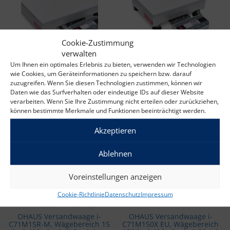
Cookie-Zustimmung
verwalten
OHAUS Versandwaage i-
OHAUS Versandwaage i-
C71M60L-M, Wägebereich 60
C71M60R-M, Wägebereich 60
Um Ihnen ein optimales Erlebnis zu bieten, verwenden wir Technologien
kg | Ablesbarkeit 20 g | Art.-
kg | Ablesbarkeit 20 g | Art.-
wie Cookies, um Geräteinformationen zu speichern bzw. darauf
Nr.: 30745964
Nr.: 30745963
zuzugreifen. Wenn Sie diesen Technologien zustimmen, können wir
Ursprünglicher Preis war: 705,00 €
Aktueller Preis ist: 620,40 €.
Ursprünglicher 
Aktuell
705,00
€
620,40
€
485,00
€
426,80
€
Daten wie das Surfverhalten oder eindeutige IDs auf dieser Website
verarbeiten. Wenn Sie Ihre Zustimmung nicht erteilen oder zurückziehen,
exkl. 19 % MwSt.
exkl. 19 % MwSt.
können bestimmte Merkmale und Funktionen beeinträchtigt werden.
Akzeptieren
-12%
-12%
Ablehnen
Voreinstellungen anzeigen
Cookie-Richtlinie
Datenschutz
Impressum
OHAUS Versandwaage i-
OHAUS Versandwaage i-
C71M15R-M, Wägebereich 15
C71M150X EU, Wägebereich