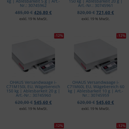
kg | Ablesbarkeit 5 g | Art.-
150 kg | Ablesbarkeit 20 g |
Nr.: 30745962
Art.-Nr.: 30745961
Ursprünglicher Preis war: 485,00 €
Aktueller Preis ist: 426,80 €.
Ursprünglicher 
Aktuell
485,00
€
426,80
€
820,00
€
721,60
€
exkl. 19 % MwSt.
exkl. 19 % MwSt.
-12%
-12%
OHAUS Versandwaage i-
OHAUS Versandwaage i-
C71M150L EU, Wägebereich
C71M60L EU, Wägebereich 60
150 kg | Ablesbarkeit 20 g |
kg | Ablesbarkeit 10 g | Art.-
Art.-Nr.: 30745960
Nr.: 30745959
Ursprünglicher Preis war: 620,00 €
Aktueller Preis ist: 545,60 €.
Ursprünglicher 
Aktuell
620,00
€
545,60
€
620,00
€
545,60
€
exkl. 19 % MwSt.
exkl. 19 % MwSt.
-12%
-12%