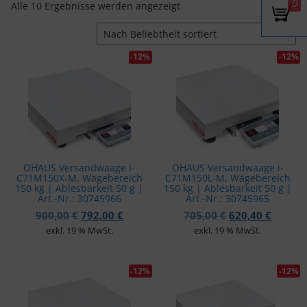
0
Nach Beliebtheit sortiert
Alle 10 Ergebnisse werden angezeigt
v
i
g
a
-12%
-12%
t
i
o
n
OHAUS Versandwaage i-
OHAUS Versandwaage i-
C71M150X-M, Wägebereich
C71M150L-M, Wägebereich
150 kg | Ablesbarkeit 50 g |
150 kg | Ablesbarkeit 50 g |
Art.-Nr.: 30745966
Art.-Nr.: 30745965
Ursprünglicher Preis war: 900,00 €
Aktueller Preis ist: 792,00 €.
Ursprünglicher 
Aktuell
900,00
€
792,00
€
705,00
€
620,40
€
exkl. 19 % MwSt.
exkl. 19 % MwSt.
-12%
-12%