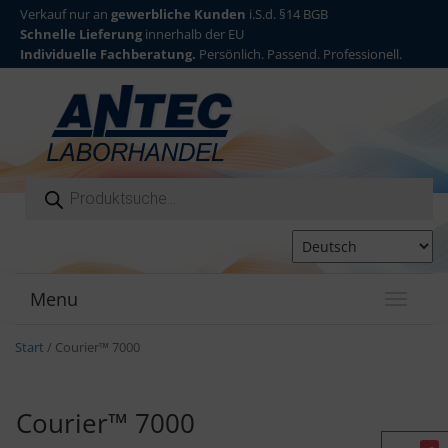
Verkauf nur an
gewerbliche Kunden
i.S.d. §14 BGB
Schnelle Lieferung
innerhalb der EU
Individuelle Fachberatung.
Persönlich. Passend. Professionell.
Products search
Menu
T
o
g
Start
/ Courier™ 7000
g
l
e
Courier™ 7000
n
a