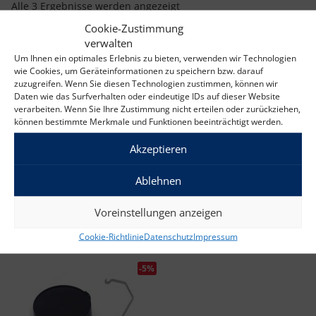
Nach Beliebtheit sortiert
Alle 3 Ergebnisse werden angezeigt
v
i
Cookie-Zustimmung
g
verwalten
a
Um Ihnen ein optimales Erlebnis zu bieten, verwenden wir Technologien
-5%
-5%
t
wie Cookies, um Geräteinformationen zu speichern bzw. darauf
i
zuzugreifen. Wenn Sie diesen Technologien zustimmen, können wir
o
Daten wie das Surfverhalten oder eindeutige IDs auf dieser Website
n
verarbeiten. Wenn Sie Ihre Zustimmung nicht erteilen oder zurückziehen,
können bestimmte Merkmale und Funktionen beeinträchtigt werden.
Akzeptieren
OHAUS Senkgewicht, Glas,
OHAUS Dichte Kit, Festkörper
Ablehnen
Flüssig, Dichte Kit | Art.-Nr.:
| Art.-Nr.: 80253384
83034024
Ursprünglicher 
Aktuell
760,00
€
722,00
€
Ursprünglicher Preis war: 395,00 €
Aktueller Preis ist: 375,25 €.
395,00
€
375,25
€
Voreinstellungen anzeigen
exkl. 19 % MwSt.
exkl. 19 % MwSt.
Cookie-Richtlinie
Datenschutz
Impressum
-5%