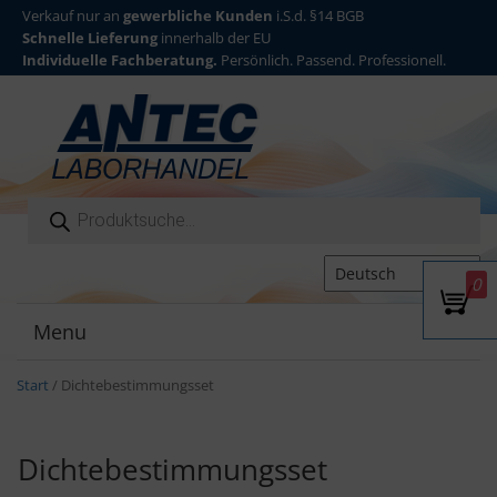
Verkauf nur an
gewerbliche Kunden
i.S.d. §14 BGB
Schnelle Lieferung
innerhalb der EU
Individuelle Fachberatung.
Persönlich. Passend. Professionell.
Products search
0
Menu
T
o
g
Start
/ Dichtebestimmungsset
g
l
e
Dichtebestimmungsset
n
a