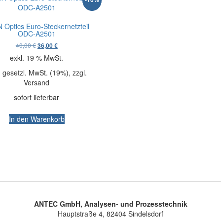
 Optics Euro-Steckernetzteil
ODC-A2501
Ursprünglicher Preis war: 40,00 €
Aktueller Preis ist: 36,00 €.
40,00
€
36,00
€
exkl. 19 % MwSt.
. gesetzl. MwSt. (19%), zzgl.
Versand
sofort lieferbar
In den Warenkorb
ANTEC GmbH, Analysen- und Prozesstechnik
Hauptstraße 4, 82404 Sindelsdorf