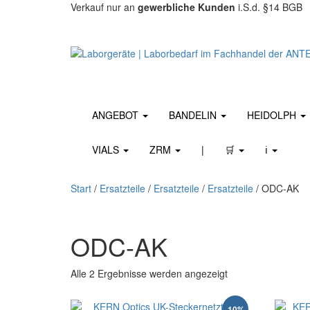
Verkauf nur an
gewerbliche Kunden
i.S.d. §14 BGB
ANGEBOT
BANDELIN
HEIDOLPH
VIALS
ZRM
|
🛒
ℹ️
Start
/
Ersatzteile
/
Ersatzteile
/
Ersatzteile
/ ODC-AK
ODC-AK
Nach Beliebtheit so
Alle 2 Ergebnisse werden angezeigt
-10%