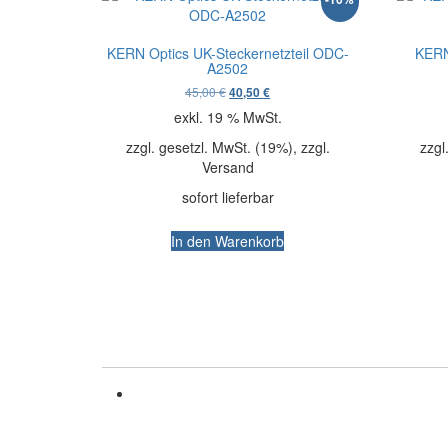
KERN Optics UK-Steckernetzteil ODC-
KERN
A2502
Ursprünglicher Preis war: 45,00 €
Aktueller Preis ist: 40,50 €.
45,00
€
40,50
€
exkl. 19 % MwSt.
zzgl. gesetzl. MwSt. (19%), zzgl.
zzgl
Versand
sofort lieferbar
In den Warenkorb