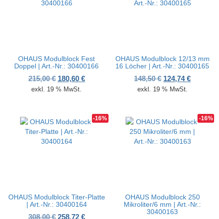
OHAUS Modulblock Fest
OHAUS Modulblock 12/13 mm
Doppel | Art.-Nr.: 30400166
16 Löcher | Art.-Nr.: 30400165
Ursprünglicher Preis war: 215,00 €
Aktueller Preis ist: 180,60 €.
Ursprünglicher P
Aktueller
215,00
€
180,60
€
148,50
€
124,74
€
exkl. 19 % MwSt.
exkl. 19 % MwSt.
-16%
-16%
OHAUS Modulblock Titer-Platte
OHAUS Modulblock 250
| Art.-Nr.: 30400164
Mikroliter/6 mm | Art.-Nr.:
30400163
Ursprünglicher Preis war: 308,00 €
Aktueller Preis ist: 258,72 €.
308,00
€
258,72
€