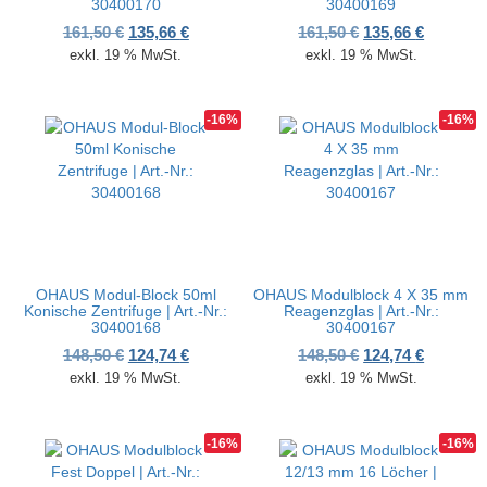
30400170
30400169
Ursprünglicher Preis war: 161,50 €
Aktueller Preis ist: 135,66 €.
Ursprünglicher P
Aktueller
161,50
€
135,66
€
161,50
€
135,66
€
exkl. 19 % MwSt.
exkl. 19 % MwSt.
-16%
-16%
OHAUS Modul-Block 50ml
OHAUS Modulblock 4 X 35 mm
Konische Zentrifuge | Art.-Nr.:
Reagenzglas | Art.-Nr.:
30400168
30400167
Ursprünglicher Preis war: 148,50 €
Aktueller Preis ist: 124,74 €.
Ursprünglicher P
Aktueller
148,50
€
124,74
€
148,50
€
124,74
€
exkl. 19 % MwSt.
exkl. 19 % MwSt.
-16%
-16%