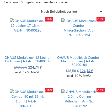
Nach Beliebtheit sortiert
1–32 von 46 Ergebnissen werden angezeigt
v
i
g
a
-16%
-16%
t
i
o
n
OHAUS Modulblock 12 Löcher
OHAUS Modulblock Combo –
17-18 mm | Art.-Nr.: 30400195
Mikroröhrchen | Art.-Nr.:
30400194
Ursprünglicher Preis war: 148,50 €
Aktueller Preis ist: 124,74 €.
148,50
€
124,74
€
Ursprünglicher P
Aktueller
148,50
€
124,74
€
exkl. 19 % MwSt.
exkl. 19 % MwSt.
-16%
-16%