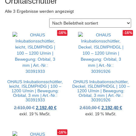
Orbitalschüttler
v
i
Nach Beliebtheit sortiert
Alle 3 Ergebnisse werden angezeigt
g
a
t
-16%
-16%
i
o
n
OHAUS Inkubationsschüttler,
OHAUS Inkubationsschüttler,
leicht, ISLDMPHDG | 100 –
Deckel, ISLDMPHDGL | 100 –
1200 U/min | Bewegung:
1200 U/min | Bewegung:
Orbital, 3 mm | Art.-Nr.:
Orbital, 3 mm | Art.-Nr.:
30391933
30391926
Ursprünglicher Preis war: 2.610,00 €
Aktueller Preis ist: 2.192,40 €.
Ursprünglicher P
Aktuell
2.610,00
€
2.192,40
€
2.610,00
€
2.192,40
€
exkl. 19 % MwSt.
exkl. 19 % MwSt.
-16%