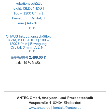
OHAUS Inkubationsschüttler,
leicht, ISLD04HDG | 100 –
1200 U/min | Bewegung:
Orbital, 3 mm | Art.-Nr.:
30391919
Ursprünglicher Preis war: 2.975,00 €
Aktueller Preis ist: 2.499,00 €.
2.975,00
€
2.499,00
€
exkl. 19 % MwSt.
ANTEC GmbH, Analysen- und Prozesstechnik
Hauptstraße 4, 82404 Sindelsdorf
www.antec.de
|
kontakt@antec.de