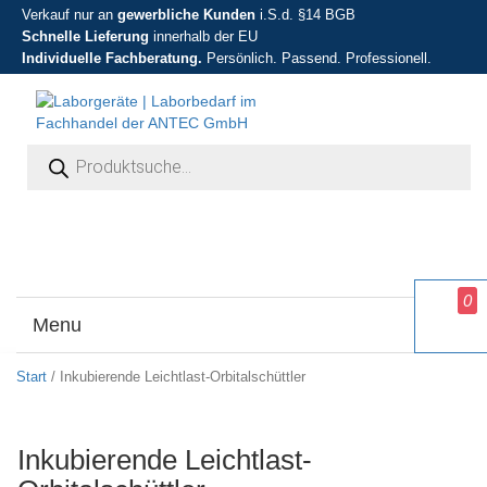
Verkauf nur an
gewerbliche Kunden
i.S.d. §14 BGB
Schnelle Lieferung
innerhalb der EU
Individuelle Fachberatung.
Persönlich. Passend. Professionell.
Products search
0
Menu
T
o
g
Start
/ Inkubierende Leichtlast-Orbitalschüttler
g
l
e
Inkubierende Leichtlast-
n
a