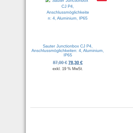
Sauter Junctionbox CJ P4,
Anschlussmöglichkeiten: 4, Aluminium,
IP65
Ursprünglicher Preis war: 87,0
Aktueller Preis ist: 78,30
87,00
€
78,30
€
exkl. 19 % MwSt.