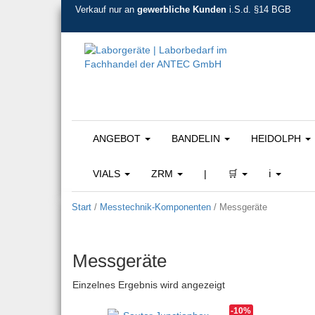
Verkauf nur an
gewerbliche Kunden
i.S.d. §14 BGB
ANGEBOT
BANDELIN
HEIDOLPH
VIALS
ZRM
|
🛒
ℹ️
Start
/
Messtechnik-Komponenten
/ Messgeräte
Messgeräte
Einzelnes Ergebnis wird angezeigt
-10%