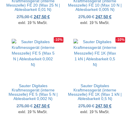
Kraftmessgerät (interne
Kraftmessgerät (interne
Messzelle) FE 20 (Max 25 N |
Messzelle) FE 10 (Max 10 N |
Ablesbarkeit 0,01 N)
Ablesbarkeit 0,005 N)
Ursprünglicher Preis war: 275,00 €
Aktueller Preis ist: 247,50 €.
Ursprünglicher P
Aktueller
275,00
€
247,50
€
275,00
€
247,50
€
exkl. 19 % MwSt.
exkl. 19 % MwSt.
-10%
-10%
Sauter Digitales
Sauter Digitales
Kraftmessgerät (interne
Kraftmessgerät (interne
Messzelle) FE 5 (Max 5 N |
Messzelle) FE 1K (Max 1 kN |
Ablesbarkeit 0,002 N)
Ablesbarkeit 0,5 N)
Ursprünglicher Preis war: 275,00 €
Aktueller Preis ist: 247,50 €.
Ursprünglicher P
Aktueller
275,00
€
247,50
€
275,00
€
247,50
€
exkl. 19 % MwSt.
exkl. 19 % MwSt.