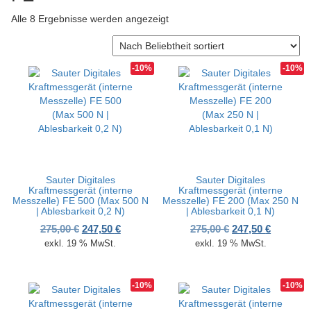
v
Nach Beliebtheit sortiert
Alle 8 Ergebnisse werden angezeigt
i
g
a
t
-10%
-10%
i
o
n
Sauter Digitales
Sauter Digitales
Kraftmessgerät (interne
Kraftmessgerät (interne
Messzelle) FE 500 (Max 500 N
Messzelle) FE 200 (Max 250 N
| Ablesbarkeit 0,2 N)
| Ablesbarkeit 0,1 N)
Ursprünglicher Preis war: 275,00 €
Aktueller Preis ist: 247,50 €.
Ursprünglicher P
Aktueller
275,00
€
247,50
€
275,00
€
247,50
€
exkl. 19 % MwSt.
exkl. 19 % MwSt.
-10%
-10%