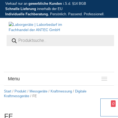
Verkauf nur an
gewerbliche Kunden
i.S.d. §14 BGB
Schnelle Lieferung
innerhalb der EU
Individuelle Fachberatung.
Persönlich. Passend. Professionell.
Products search
Menu
T
o
g
Start
/
Produkt
/
Messgeräte
/
Kraftmessung
/
Digitale
g
Kraftmessgeräte
/ FE
l
0
e
n
FE
a