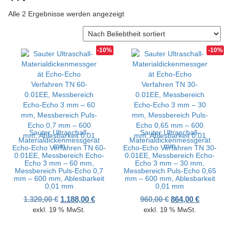
v
Nach Beliebtheit sortiert
Alle 2 Ergebnisse werden angezeigt
i
g
a
t
-10%
-10%
i
o
n
Sauter Ultraschall-
Sauter Ultraschall-
Materialdickenmessgerät
Materialdickenmessgerät
Echo-Echo Verfahren TN 60-
Echo-Echo Verfahren TN 30-
0.01EE, Messbereich Echo-
0.01EE, Messbereich Echo-
Echo 3 mm – 60 mm,
Echo 3 mm – 30 mm,
Messbereich Puls-Echo 0,7
Messbereich Puls-Echo 0,65
mm – 600 mm, Ablesbarkeit
mm – 600 mm, Ablesbarkeit
0,01 mm
0,01 mm
Ursprünglicher Preis war: 1.320,00 €
Aktueller Preis ist: 1.188,00 €.
Ursprünglicher P
Aktueller
1.320,00
€
1.188,00
€
960,00
€
864,00
€
exkl. 19 % MwSt.
exkl. 19 % MwSt.