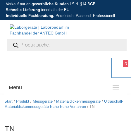
Verkauf nur an
gewerbliche Kunden
i.S.d. §14 BGB
Schnelle Lieferung
innerhalb der EU
Individuelle Fachberatung.
Persönlich. Passend. Professionell.
Products search
0
Menu
T
o
g
Start
/
Produkt
/
Messgeräte
/
Materialdickenmessgeräte
/
Ultraschall-
g
Materialdickenmessgeräte Echo-Echo Verfahren
/ TN
l
e
n
TN
a