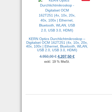
KERN Optics Durchlichtmikroskop –
Digitalset OCM 162T251 (4x, 10x, 20x,
40x, 100x | Ethernet, Bluetooth, WLAN,
USB 2.0, USB 3.0, HDMI)
Ursprünglicher Preis war: 4.950
Aktueller Preis ist: 4.
4.950,00
€
4.207,50
€
exkl. 19 % MwSt.