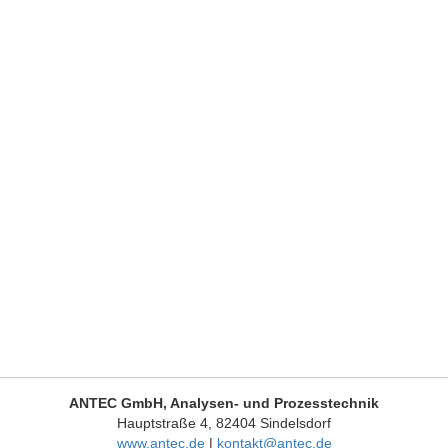
,00 €
207,50 €.
ANTEC GmbH, Analysen- und Prozesstechnik
Hauptstraße 4, 82404 Sindelsdorf
www.antec.de
|
kontakt@antec.de