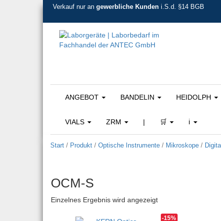
Verkauf nur an
gewerbliche Kunden
i.S.d. §14 BGB
ANGEBOT
BANDELIN
HEIDOLPH
VIALS
ZRM
|
🛒
ℹ️
Start
/
Produkt
/
Optische Instrumente
/
Mikroskope
/
Digit
OCM-S
Einzelnes Ergebnis wird angezeigt
-15%