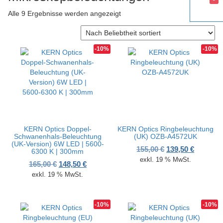
v
Nach Beliebtheit sortiert
Alle 9 Ergebnisse werden angezeigt
i
g
a
t
-10%
-10%
i
o
n
KERN Optics Doppel-
KERN Optics Ringbeleuchtung
Schwanenhals-Beleuchtung
(UK) OZB-A4572UK
(UK-Version) 6W LED | 5600-
Ursprünglicher P
Aktueller
155,00
€
139,50
€
6300 K | 300mm
exkl. 19 % MwSt.
Ursprünglicher Preis war: 165,00 €
Aktueller Preis ist: 148,50 €.
165,00
€
148,50
€
exkl. 19 % MwSt.
-10%
-10%