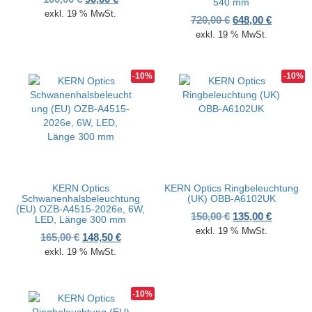
540 mm
exkl. 19 % MwSt.
Ursprünglicher P
Aktueller
720,00
€
648,00
€
exkl. 19 % MwSt.
-10%
-10%
KERN Optics
KERN Optics Ringbeleuchtung
Schwanenhalsbeleuchtung
(UK) OBB-A6102UK
(EU) OZB-A4515-2026e, 6W,
Ursprünglicher P
Aktueller
150,00
€
135,00
€
LED, Länge 300 mm
exkl. 19 % MwSt.
Ursprünglicher Preis war: 165,00 €
Aktueller Preis ist: 148,50 €.
165,00
€
148,50
€
exkl. 19 % MwSt.
-10%