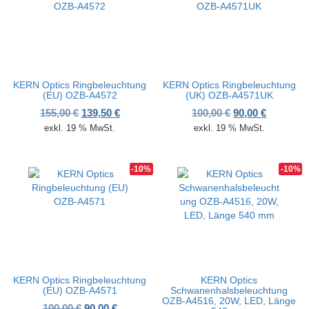
KERN Optics Ringbeleuchtung
KERN Optics Ringbeleuchtung
(EU) OZB-A4572
(UK) OZB-A4571UK
Ursprünglicher Preis war: 155,00 €
Aktueller Preis ist: 139,50 €.
Ursprünglicher 
Aktueller
155,00
€
139,50
€
100,00
€
90,00
€
exkl. 19 % MwSt.
exkl. 19 % MwSt.
-10%
-10%
KERN Optics Ringbeleuchtung
KERN Optics
(EU) OZB-A4571
Schwanenhalsbeleuchtung
OZB-A4516, 20W, LED, Länge
Ursprünglicher Preis war: 100,00 €
Aktueller Preis ist: 90,00 €.
100,00
€
90,00
€