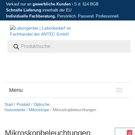
Verkauf nur an
gewerbliche Kunden
i.S.d. §14 BGB
Schnelle Lieferung
innerhalb der EU
Individuelle Fachberatung.
Persönlich. Passend. Professionell.
Products search
Menu
T
o
g
Start
/
Produkt
/
Optische
g
Instrumente
/
Mikroskope
/ Mikroskopbeleuchtungen
l
e
n
Mikroskopbeleuchtungen
a
0