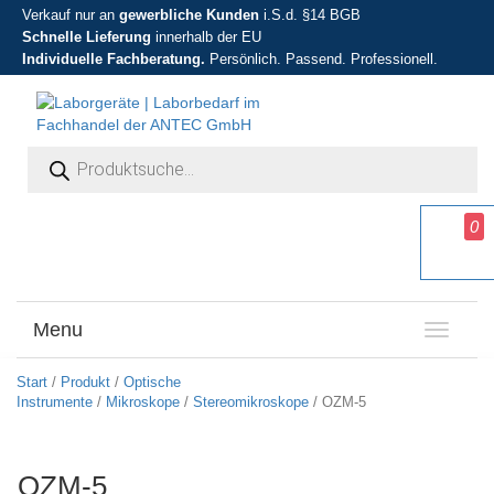
Verkauf nur an
gewerbliche Kunden
i.S.d. §14 BGB
Schnelle Lieferung
innerhalb der EU
Individuelle Fachberatung.
Persönlich. Passend. Professionell.
Products search
0
Menu
T
o
g
Start
/
Produkt
/
Optische
g
Instrumente
/
Mikroskope
/
Stereomikroskope
/ OZM-5
l
e
n
OZM-5
a