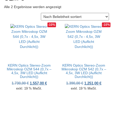
v
Nach Beliebtheit sortiert
Alle 2 Ergebnisse werden angezeigt
i
g
a
t
-10%
-10%
i
o
n
KERN Optics Stereo-Zoom
KERN Optics Stereo-Zoom
Mikroskop OZM 544 (0,7x –
Mikroskop OZM 542 (0,7x –
4,5x, 3W LED (Auflicht
4,5x, 3W LED (Auflicht
Durchlicht))
Durchlicht))
Ursprünglicher Preis war: 1.730,00 €
Aktueller Preis ist: 1.557,00 €.
Ursprünglicher P
Aktuell
1.730,00
€
1.557,00
€
1.390,00
€
1.251,00
€
exkl. 19 % MwSt.
exkl. 19 % MwSt.