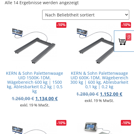
Nach Beliebtheit sortiert
Alle 14 Ergebnisse werden angezeigt
v
i
g
a
-10%
-10%
t
i
0
o
n
KERN & Sohn Palettenwaage
KERN & Sohn Palettenwaage
UID 1500K-1DM,
UID 600K-1DM, Wägebereich
Wägebereich 600 kg | 1500
300 kg | 600 kg, Ablesbarkeit
kg, Ablesbarkeit 0,2 kg | 0,5
0,1 kg | 0,2 kg
kg
Ursprünglicher 
Aktue
1.280,00
€
1.152,00
€
Ursprünglicher Preis war: 1.260,00 €
Aktueller Preis ist: 1.134,00 €.
1.260,00
€
1.134,00
€
exkl. 19 % MwSt.
exkl. 19 % MwSt.
-10%
-10%