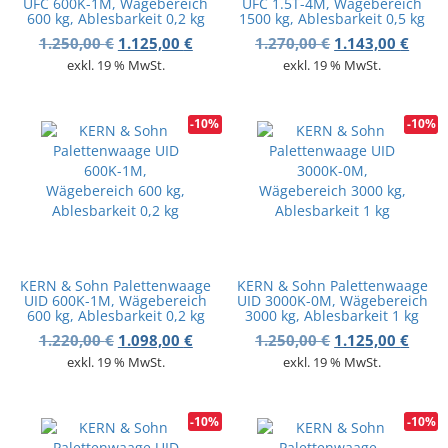
UFC 600K-1M, Wägebereich
UFC 1.5T-4M, Wägebereich
600 kg, Ablesbarkeit 0,2 kg
1500 kg, Ablesbarkeit 0,5 kg
Ursprünglicher Preis war: 1.250,00 €
Aktueller Preis ist: 1.125,00 €.
Ursprünglicher 
Aktue
1.250,00
€
1.125,00
€
1.270,00
€
1.143,00
€
exkl. 19 % MwSt.
exkl. 19 % MwSt.
-10%
-10%
KERN & Sohn Palettenwaage
KERN & Sohn Palettenwaage
UID 600K-1M, Wägebereich
UID 3000K-0M, Wägebereich
600 kg, Ablesbarkeit 0,2 kg
3000 kg, Ablesbarkeit 1 kg
Ursprünglicher Preis war: 1.220,00 €
Aktueller Preis ist: 1.098,00 €.
Ursprünglicher 
Aktue
1.220,00
€
1.098,00
€
1.250,00
€
1.125,00
€
exkl. 19 % MwSt.
exkl. 19 % MwSt.
-10%
-10%