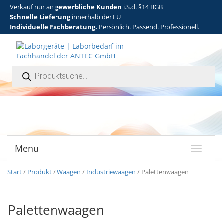
Verkauf nur an
gewerbliche Kunden
i.S.d. §14 BGB
Schnelle Lieferung
innerhalb der EU
Individuelle Fachberatung.
Persönlich. Passend. Professionell.
Products search
Menu
T
o
g
Start
/
Produkt
/
Waagen
/
Industriewaagen
/ Palettenwaagen
g
l
e
Palettenwaagen
n
a