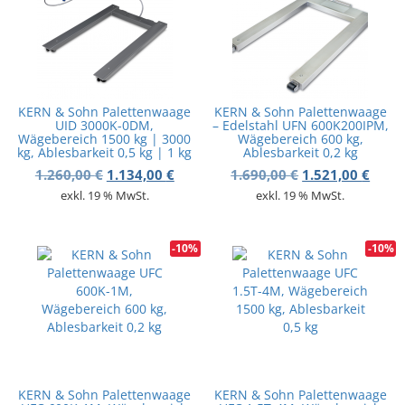
KERN & Sohn Palettenwaage
KERN & Sohn Palettenwaage
UID 3000K-0DM,
– Edelstahl UFN 600K200IPM,
Wägebereich 1500 kg | 3000
Wägebereich 600 kg,
kg, Ablesbarkeit 0,5 kg | 1 kg
Ablesbarkeit 0,2 kg
Ursprünglicher Preis war: 1.260,00 €
Aktueller Preis ist: 1.134,00 €.
Ursprünglicher 
Aktue
1.260,00
€
1.134,00
€
1.690,00
€
1.521,00
€
exkl. 19 % MwSt.
exkl. 19 % MwSt.
-10%
-10%
KERN & Sohn Palettenwaage
KERN & Sohn Palettenwaage