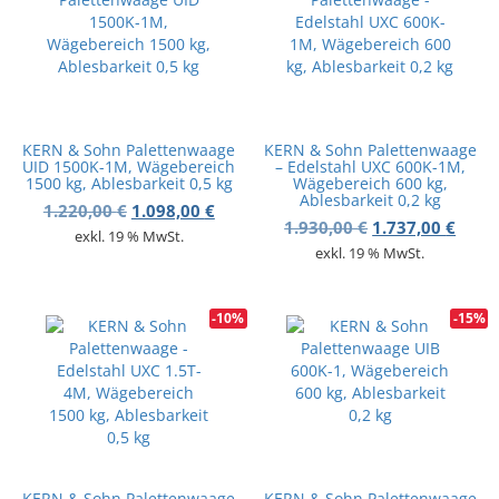
KERN & Sohn Palettenwaage
KERN & Sohn Palettenwaage
UID 1500K-1M, Wägebereich
– Edelstahl UXC 600K-1M,
1500 kg, Ablesbarkeit 0,5 kg
Wägebereich 600 kg,
Ablesbarkeit 0,2 kg
Ursprünglicher Preis war: 1.220,00 €
Aktueller Preis ist: 1.098,00 €.
1.220,00
€
1.098,00
€
Ursprünglicher 
Aktue
1.930,00
€
1.737,00
€
exkl. 19 % MwSt.
exkl. 19 % MwSt.
-10%
-15%
KERN & Sohn Palettenwaage
KERN & Sohn Palettenwaage