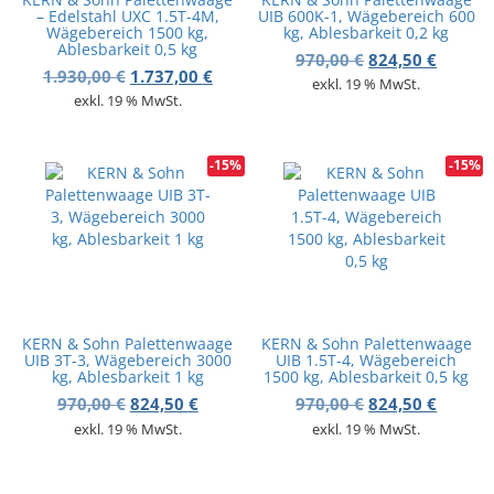
– Edelstahl UXC 1.5T-4M,
UIB 600K-1, Wägebereich 600
Wägebereich 1500 kg,
kg, Ablesbarkeit 0,2 kg
Ablesbarkeit 0,5 kg
Ursprünglicher 
Aktuell
970,00
€
824,50
€
Ursprünglicher Preis war: 1.930,00 €
Aktueller Preis ist: 1.737,00 €.
1.930,00
€
1.737,00
€
exkl. 19 % MwSt.
exkl. 19 % MwSt.
-15%
-15%
KERN & Sohn Palettenwaage
KERN & Sohn Palettenwaage
UIB 3T-3, Wägebereich 3000
UIB 1.5T-4, Wägebereich
kg, Ablesbarkeit 1 kg
1500 kg, Ablesbarkeit 0,5 kg
Ursprünglicher Preis war: 970,00 €
Aktueller Preis ist: 824,50 €.
Ursprünglicher 
Aktuell
970,00
€
824,50
€
970,00
€
824,50
€
exkl. 19 % MwSt.
exkl. 19 % MwSt.