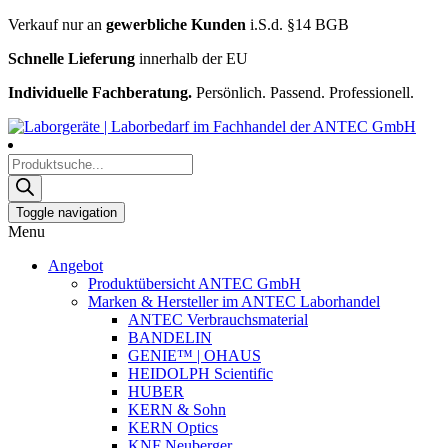
Verkauf nur an
gewerbliche Kunden
i.S.d. §14 BGB
Schnelle Lieferung
innerhalb der EU
Individuelle Fachberatung.
Persönlich. Passend. Professionell.
Products
search
Toggle navigation
Menu
Angebot
Produktübersicht ANTEC GmbH
Marken & Hersteller im ANTEC Laborhandel
ANTEC Verbrauchsmaterial
BANDELIN
GENIE™ | OHAUS
HEIDOLPH Scientific
HUBER
KERN & Sohn
KERN Optics
KNF Neuberger