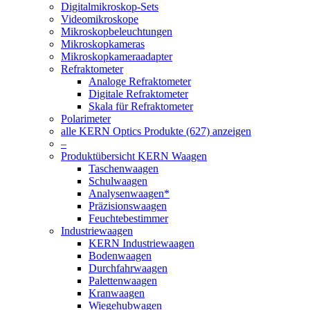
Digitalmikroskop-Sets
Videomikroskope
Mikroskopbeleuchtungen
Mikroskopkameras
Mikroskopkameraadapter
Refraktometer
Analoge Refraktometer
Digitale Refraktometer
Skala für Refraktometer
Polarimeter
alle KERN Optics Produkte (627) anzeigen
–
Produktübersicht KERN Waagen
Taschenwaagen
Schulwaagen
Analysenwaagen*
Präzisionswaagen
Feuchtebestimmer
Industriewaagen
KERN Industriewaagen
Bodenwaagen
Durchfahrwaagen
Palettenwaagen
Kranwaagen
Wiegehubwagen