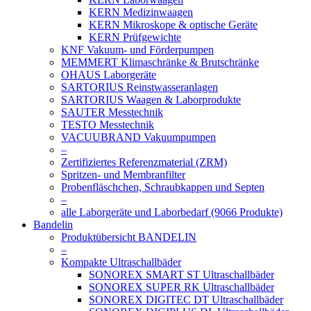
KERN Medizinwaagen
KERN Mikroskope & optische Geräte
KERN Prüfgewichte
KNF Vakuum- und Förderpumpen
MEMMERT Klimaschränke & Brutschränke
OHAUS Laborgeräte
SARTORIUS Reinstwasseranlagen
SARTORIUS Waagen & Laborprodukte
SAUTER Messtechnik
TESTO Messtechnik
VACUUBRAND Vakuumpumpen
–
Zertifiziertes Referenzmaterial (ZRM)
Spritzen- und Membranfilter
Probenfläschchen, Schraubkappen und Septen
–
alle Laborgeräte und Laborbedarf (9066 Produkte)
Bandelin
Produktübersicht BANDELIN
–
Kompakte Ultraschallbäder
SONOREX SMART ST Ultraschallbäder
SONOREX SUPER RK Ultraschallbäder
SONOREX DIGITEC DT Ultraschallbäder