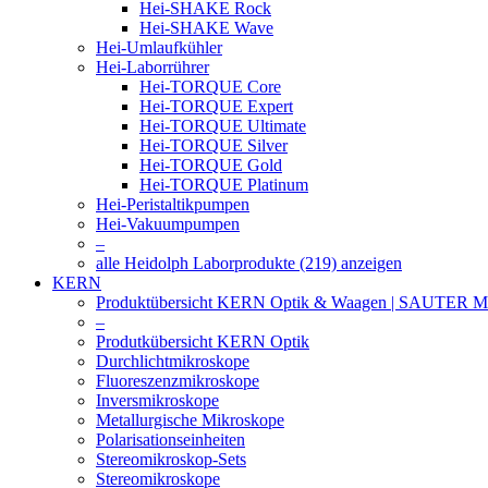
Hei-SHAKE Rock
Hei-SHAKE Wave
Hei-Umlaufkühler
Hei-Laborrührer
Hei-TORQUE Core
Hei-TORQUE Expert
Hei-TORQUE Ultimate
Hei-TORQUE Silver
Hei-TORQUE Gold
Hei-TORQUE Platinum
Hei-Peristaltikpumpen
Hei-Vakuumpumpen
–
alle Heidolph Laborprodukte (219) anzeigen
KERN
Produktübersicht KERN Optik & Waagen | SAUTER Me
–
Produtkübersicht KERN Optik
Durchlichtmikroskope
Fluoreszenzmikroskope
Inversmikroskope
Metallurgische Mikroskope
Polarisationseinheiten
Stereomikroskop-Sets
Stereomikroskope