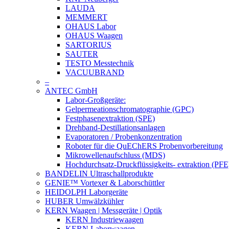
LAUDA
MEMMERT
OHAUS Labor
OHAUS Waagen
SARTORIUS
SAUTER
TESTO Messtechnik
VACUUBRAND
–
ANTEC GmbH
Labor-Großgeräte:
Gelpermeationschromatographie (GPC)
Festphasenextraktion (SPE)
Drehband-Destillationsanlagen
Evaporatoren / Probenkonzentration
Roboter für die QuEChERS Probenvorbereitung
Mikrowellenaufschluss (MDS)
Hochdurchsatz-Druckflüssigkeits- extraktion (PFE
BANDELIN Ultraschallprodukte
GENIE™ Vortexer & Laborschüttler
HEIDOLPH Laborgeräte
HUBER Umwälzkühler
KERN Waagen | Messgeräte | Optik
KERN Industriewaagen
KERN Laborwaagen