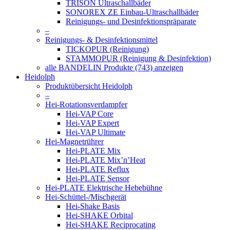
TRISON Ultraschallbäder
SONOREX ZE Einbau-Ultraschallbäder
Reinigungs- und Desinfektionspräparate
–
Reinigungs- & Desinfektionsmittel
TICKOPUR (Reinigung)
STAMMOPUR (Reinigung & Desinfektion)
alle BANDELIN Produkte (743) anzeigen
Heidolph
Produktübersicht Heidolph
–
Hei-Rotationsverdampfer
Hei-VAP Core
Hei-VAP Expert
Hei-VAP Ultimate
Hei-Magnetrührer
Hei-PLATE Mix
Hei-PLATE Mix’n’Heat
Hei-PLATE Reflux
Hei-PLATE Sensor
Hei-PLATE Elektrische Hebebühne
Hei-Schüttel-/Mischgerät
Hei-Shake Basis
Hei-SHAKE Orbital
Hei-SHAKE Reciprocating