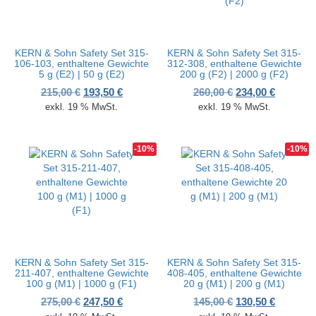
KERN & Sohn Safety Set 315-
KERN & Sohn Safety Set 315-
106-103, enthaltene Gewichte
312-308, enthaltene Gewichte
5 g (E2) | 50 g (E2)
200 g (F2) | 2000 g (F2)
Ursprünglicher Preis war: 215,00 €
Aktueller Preis ist: 193,50 €.
Ursprünglicher P
Aktueller
215,00
€
193,50
€
260,00
€
234,00
€
exkl. 19 % MwSt.
exkl. 19 % MwSt.
-10%
-10%
KERN & Sohn Safety Set 315-
KERN & Sohn Safety Set 315-
211-407, enthaltene Gewichte
408-405, enthaltene Gewichte
100 g (M1) | 1000 g (F1)
20 g (M1) | 200 g (M1)
Ursprünglicher Preis war: 275,00 €
Aktueller Preis ist: 247,50 €.
Ursprünglicher P
Aktueller
275,00
€
247,50
€
145,00
€
130,50
€