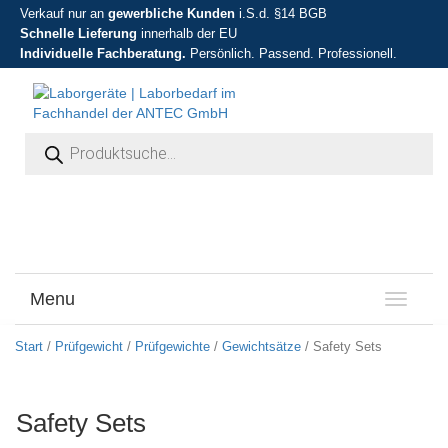
Verkauf nur an
gewerbliche Kunden
i.S.d. §14 BGB
Schnelle Lieferung
innerhalb der EU
Individuelle Fachberatung.
Persönlich. Passend. Professionell.
Products search
Menu
T
o
g
Start
/
Prüfgewicht
/
Prüfgewichte
/
Gewichtsätze
/ Safety Sets
g
l
e
Safety Sets
n
a