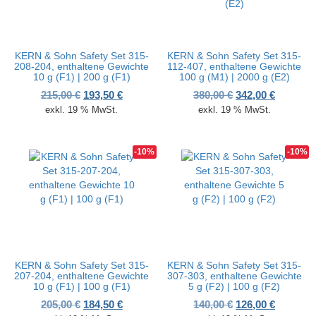
KERN & Sohn Safety Set 315-
KERN & Sohn Safety Set 315-
208-204, enthaltene Gewichte
112-407, enthaltene Gewichte
10 g (F1) | 200 g (F1)
100 g (M1) | 2000 g (E2)
Ursprünglicher Preis war: 215,00 €
Aktueller Preis ist: 193,50 €.
Ursprünglicher P
Aktueller
215,00
€
193,50
€
380,00
€
342,00
€
exkl. 19 % MwSt.
exkl. 19 % MwSt.
-10%
-10%
KERN & Sohn Safety Set 315-
KERN & Sohn Safety Set 315-
207-204, enthaltene Gewichte
307-303, enthaltene Gewichte
10 g (F1) | 100 g (F1)
5 g (F2) | 100 g (F2)
Ursprünglicher Preis war: 205,00 €
Aktueller Preis ist: 184,50 €.
Ursprünglicher P
Aktueller
205,00
€
184,50
€
140,00
€
126,00
€