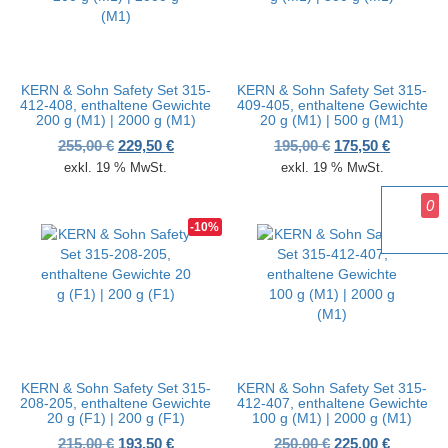
KERN & Sohn Safety Set 315-
KERN & Sohn Safety Set 315-
412-408, enthaltene Gewichte
409-405, enthaltene Gewichte
200 g (M1) | 2000 g (M1)
20 g (M1) | 500 g (M1)
Ursprünglicher Preis war: 255,00 €
Aktueller Preis ist: 229,50 €.
Ursprünglicher P
Aktueller
255,00
€
229,50
€
195,00
€
175,50
€
exkl. 19 % MwSt.
exkl. 19 % MwSt.
0
-10%
-10%
KERN & Sohn Safety Set 315-
KERN & Sohn Safety Set 315-
208-205, enthaltene Gewichte
412-407, enthaltene Gewichte
20 g (F1) | 200 g (F1)
100 g (M1) | 2000 g (M1)
Ursprünglicher Preis war: 215,00 €
Aktueller Preis ist: 193,50 €.
Ursprünglicher P
Aktueller
215,00
€
193,50
€
250,00
€
225,00
€