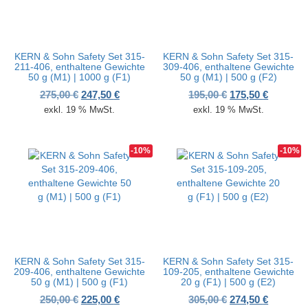
KERN & Sohn Safety Set 315-
KERN & Sohn Safety Set 315-
211-406, enthaltene Gewichte
309-406, enthaltene Gewichte
50 g (M1) | 1000 g (F1)
50 g (M1) | 500 g (F2)
Ursprünglicher Preis war: 275,00 €
Aktueller Preis ist: 247,50 €.
Ursprünglicher P
Aktueller
275,00
€
247,50
€
195,00
€
175,50
€
exkl. 19 % MwSt.
exkl. 19 % MwSt.
-10%
-10%
KERN & Sohn Safety Set 315-
KERN & Sohn Safety Set 315-
209-406, enthaltene Gewichte
109-205, enthaltene Gewichte
50 g (M1) | 500 g (F1)
20 g (F1) | 500 g (E2)
Ursprünglicher Preis war: 250,00 €
Aktueller Preis ist: 225,00 €.
Ursprünglicher P
Aktueller
250,00
€
225,00
€
305,00
€
274,50
€