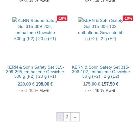
exkl. 19 % MwSt.
exkl. 19 % MwSt.
-10%
-10%
KERN & Sohn Safety Set 315-
KERN & Sohn Safety Set 315-
309-205, enthaltene Gewichte
306-102, enthaltene Gewichte
500 g (F2) | 20 g (F1)
50 g (F2) | 2 g (E2)
Ursprünglicher Preis war: 220,00 €
Aktueller Preis ist: 198,00 €.
Ursprünglicher P
Aktueller
220,00
€
198,00
€
175,00
€
157,50
€
exkl. 19 % MwSt.
exkl. 19 % MwSt.
1
2
→