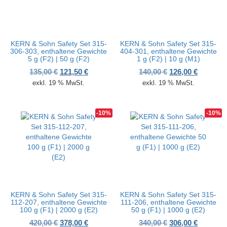
KERN & Sohn Safety Set 315-
KERN & Sohn Safety Set 315-
306-303, enthaltene Gewichte
404-301, enthaltene Gewichte
5 g (F2) | 50 g (F2)
1 g (F2) | 10 g (M1)
Ursprünglicher Preis war: 135,00 €
Aktueller Preis ist: 121,50 €.
Ursprünglicher P
Aktueller
135,00
€
121,50
€
140,00
€
126,00
€
exkl. 19 % MwSt.
exkl. 19 % MwSt.
-10%
-10%
KERN & Sohn Safety Set 315-
KERN & Sohn Safety Set 315-
112-207, enthaltene Gewichte
111-206, enthaltene Gewichte
100 g (F1) | 2000 g (E2)
50 g (F1) | 1000 g (E2)
Ursprünglicher Preis war: 420,00 €
Aktueller Preis ist: 378,00 €.
Ursprünglicher P
Aktueller
420,00
€
378,00
€
340,00
€
306,00
€