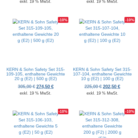
exkl. 19 % MwSt.
exkl. 19 % MwSt.
-10%
-10%
KERN & Sohn Safety Set 315-
KERN & Sohn Safety Set 315-
109-105, enthaltene Gewichte
107-104, enthaltene Gewichte
20 g (E2) | 500 g (E2)
10 g (E2) | 100 g (E2)
Ursprünglicher Preis war: 305,00 €
Aktueller Preis ist: 274,50 €.
Ursprünglicher P
Aktueller
305,00
€
274,50
€
225,00
€
202,50
€
exkl. 19 % MwSt.
exkl. 19 % MwSt.
-10%
-10%