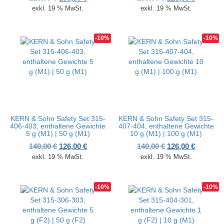
exkl. 19 % MwSt.
exkl. 19 % MwSt.
-10%
-10%
KERN & Sohn Safety Set 315-
KERN & Sohn Safety Set 315-
406-403, enthaltene Gewichte
407-404, enthaltene Gewichte
5 g (M1) | 50 g (M1)
10 g (M1) | 100 g (M1)
Ursprünglicher Preis war: 140,00 €
Aktueller Preis ist: 126,00 €.
Ursprünglicher P
Aktueller
140,00
€
126,00
€
140,00
€
126,00
€
exkl. 19 % MwSt.
exkl. 19 % MwSt.
-10%
-10%