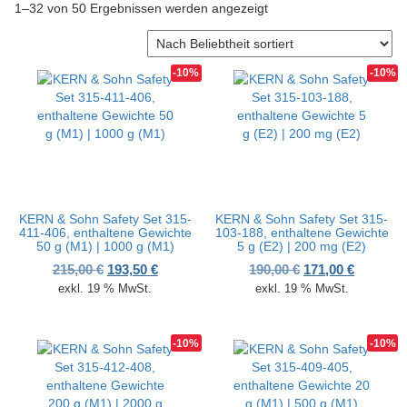
Nach Beliebtheit sortiert
1–32 von 50 Ergebnissen werden angezeigt
v
i
g
a
-10%
-10%
t
i
o
n
KERN & Sohn Safety Set 315-
KERN & Sohn Safety Set 315-
411-406, enthaltene Gewichte
103-188, enthaltene Gewichte
50 g (M1) | 1000 g (M1)
5 g (E2) | 200 mg (E2)
Ursprünglicher Preis war: 215,00 €
Aktueller Preis ist: 193,50 €.
Ursprünglicher P
Aktueller
215,00
€
193,50
€
190,00
€
171,00
€
exkl. 19 % MwSt.
exkl. 19 % MwSt.
-10%
-10%