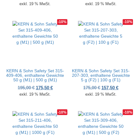
exkl. 19 % MwSt.
exkl. 19 % MwSt.
-10%
-10%
KERN & Sohn Safety Set 315-
KERN & Sohn Safety Set 315-
409-406, enthaltene Gewichte
207-303, enthaltene Gewichte
50 g (M1) | 500 g (M1)
5 g (F2) | 100 g (F1)
Ursprünglicher Preis war: 195,00 €
Aktueller Preis ist: 175,50 €.
Ursprünglicher P
Aktueller
195,00
€
175,50
€
175,00
€
157,50
€
exkl. 19 % MwSt.
exkl. 19 % MwSt.
-10%
-10%