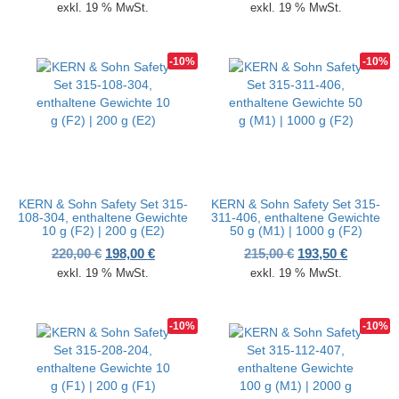
exkl. 19 % MwSt.
exkl. 19 % MwSt.
-10%
-10%
KERN & Sohn Safety Set 315-
KERN & Sohn Safety Set 315-
108-304, enthaltene Gewichte
311-406, enthaltene Gewichte
10 g (F2) | 200 g (E2)
50 g (M1) | 1000 g (F2)
Ursprünglicher Preis war: 220,00 €
Aktueller Preis ist: 198,00 €.
Ursprünglicher P
Aktueller
220,00
€
198,00
€
215,00
€
193,50
€
exkl. 19 % MwSt.
exkl. 19 % MwSt.
-10%
-10%