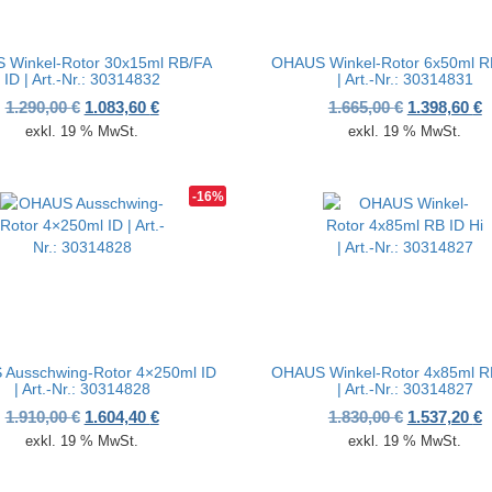
 Winkel-Rotor 30x15ml RB/FA
OHAUS Winkel-Rotor 6x50ml RB
ID | Art.-Nr.: 30314832
| Art.-Nr.: 30314831
,00 €
524,60 €.
Ursprünglicher Preis war: 1.290,00 €
Aktueller Preis ist: 1.083,60 €.
Ursprünglic
A
1.290,00
€
1.083,60
€
1.665,00
€
1.398,60
€
exkl. 19 % MwSt.
exkl. 19 % MwSt.
-16%
Ausschwing-Rotor 4×250ml ID
OHAUS Winkel-Rotor 4x85ml RB
| Art.-Nr.: 30314828
| Art.-Nr.: 30314827
,00 €
780,80 €.
Ursprünglicher Preis war: 1.910,00 €
Aktueller Preis ist: 1.604,40 €.
Ursprünglic
A
1.910,00
€
1.604,40
€
1.830,00
€
1.537,20
€
exkl. 19 % MwSt.
exkl. 19 % MwSt.