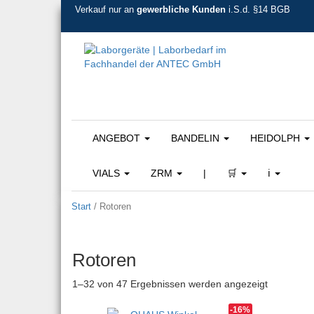
Verkauf nur an
gewerbliche Kunden
i.S.d. §14 BGB
ANGEBOT
BANDELIN
HEIDOLPH
VIALS
ZRM
|
🛒
ℹ️
Start
/ Rotoren
Rotoren
Nach Belieb
1–32 von 47 Ergebnissen werden angezeigt
-16%