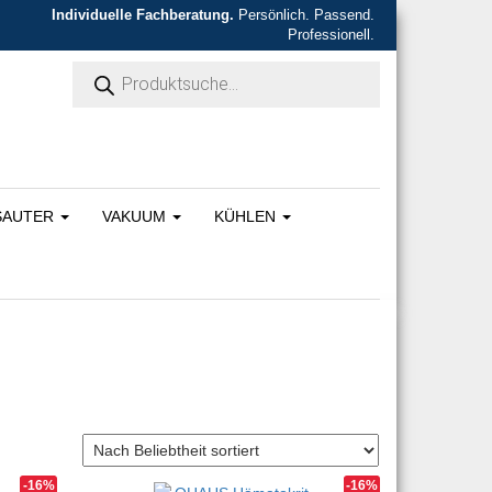
Individuelle Fachberatung.
Persönlich. Passend.
Professionell.
Products search
SAUTER
VAKUUM
KÜHLEN
-16%
-16%