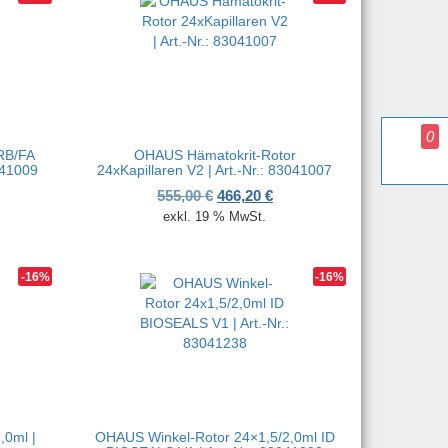
0
RB/FA
OHAUS Hämatokrit-Rotor
041009
24xKapillaren V2 | Art.-Nr.: 83041007
her Preis war: 401,00 €
ueller Preis ist: 336,84 €.
Ursprünglicher Preis war: 555,00
Aktueller Preis ist: 466,20
555,00
€
466,20
€
exkl. 19 % MwSt.
-16%
-16%
,0ml |
OHAUS Winkel-Rotor 24×1,5/2,0ml ID