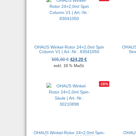
OHAUS Winkel-Rotor 24×2,0ml Spin
OHAUS 
Column V1 | Art.-Nr.: 83041050
Str
Ursprünglicher Preis war: 505,
Aktueller Preis ist: 424,
505,00
€
424,20
€
exkl. 19 % MwSt.
-16%
OHAUS Winkel-Rotor 24×2,0ml Spin-
OHAUS