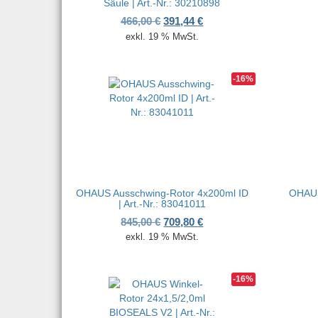
Säule | Art.-Nr.: 30210898
Ursprünglicher Preis war: 466,
Aktueller Preis ist: 391,
466,00
€
391,44
€
exkl. 19 % MwSt.
-16%
OHAUS Ausschwing-Rotor 4x200ml ID
OHAUS
| Art.-Nr.: 83041011
Ursprünglicher Preis war: 845,
Aktueller Preis ist: 709,
845,00
€
709,80
€
exkl. 19 % MwSt.
-16%