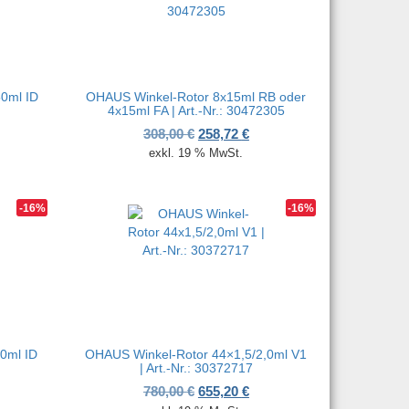
0ml ID
OHAUS Winkel-Rotor 8x15ml RB oder
4x15ml FA | Art.-Nr.: 30472305
her Preis war: 1.575,00 €
ktueller Preis ist: 1.323,00 €.
Ursprünglicher Preis war: 308,00
Aktueller Preis ist: 258,72
308,00
€
258,72
€
exkl. 19 % MwSt.
-16%
-16%
0ml ID
OHAUS Winkel-Rotor 44×1,5/2,0ml V1
| Art.-Nr.: 30372717
cher Preis war: 1.055,00 €
tueller Preis ist: 886,20 €.
Ursprünglicher Preis war: 780,00
Aktueller Preis ist: 655,20
780,00
€
655,20
€