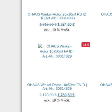
OHAUS Winkel-Rotor 20x10ml RB ID
OHAUS
Hi | Art.-Nr.: 30314833
Ursprünglicher Preis war: 1.815
Aktueller Preis ist: 1.
1.815,00
€
1.524,60
€
exkl. 19 % MwSt.
-16%
OHAUS Winkel-Rotor 10x50ml FA ID |
OHAUS 
Art.-Nr.: 30314829
Ursprünglicher Preis war: 2.120
Aktueller Preis ist: 1.
2.120,00
€
1.780,80
€
exkl. 19 % MwSt.