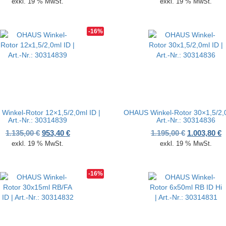
exkl. 19 % MwSt.
exkl. 19 % MwSt.
-16%
inkel-Rotor 12×1,5/2,0ml ID |
OHAUS Winkel-Rotor 30×1,5/2,0
Art.-Nr.: 30314839
Art.-Nr.: 30314836
00 €
80 €.
Ursprünglicher Preis war: 1.135,00 €
Aktueller Preis ist: 953,40 €.
Ursprünglic
A
1.135,00
€
953,40
€
1.195,00
€
1.003,80
€
exkl. 19 % MwSt.
exkl. 19 % MwSt.
-16%