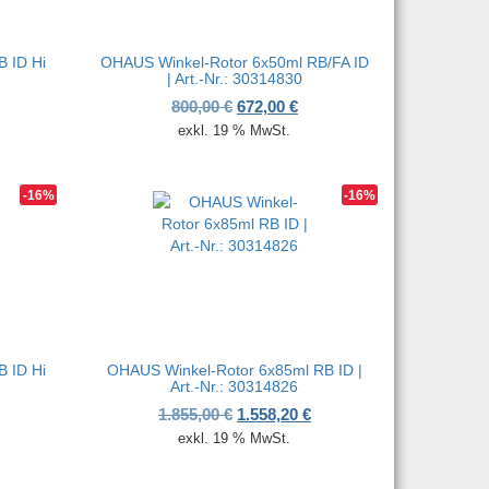
 ID Hi
OHAUS Winkel-Rotor 6x50ml RB/FA ID
| Art.-Nr.: 30314830
her Preis war: 1.665,00 €
ktueller Preis ist: 1.398,60 €.
Ursprünglicher Preis war: 800,00
Aktueller Preis ist: 672,00
800,00
€
672,00
€
exkl. 19 % MwSt.
-16%
-16%
 ID Hi
OHAUS Winkel-Rotor 6x85ml RB ID |
Art.-Nr.: 30314826
her Preis war: 1.830,00 €
ktueller Preis ist: 1.537,20 €.
Ursprünglicher Preis war: 1.855,0
Aktueller Preis ist: 1.55
1.855,00
€
1.558,20
€
exkl. 19 % MwSt.