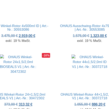
inkel-Rotor 4x500ml ID | Art.-
OHAUS Ausschwing-Rotor 4x75
Nr.: 30553086
| Art.-Nr.: 30553085
00 €
80 €.
Ursprünglicher Preis war: 3.475,00 €
Aktueller Preis ist: 2.919,00 €.
Ursprünglic
A
3.475,00
€
2.919,00
€
1.575,00
€
1.323,00
€
exkl. 19 % MwSt.
exkl. 19 % MwSt.
-16%
 Winkel-Rotor 24×1,5/2,0ml
OHAUS Winkel-Rotor 44×1,5/2,
EALS V1 | Art.-Nr.: 30472302
V1 | Art.-Nr.: 30372718
00 €
40 €.
Ursprünglicher Preis war: 373,00 €
Aktueller Preis ist: 313,32 €.
Ursprüngli
Ak
373,00
€
313,32
€
1.055,00
€
886,20
€