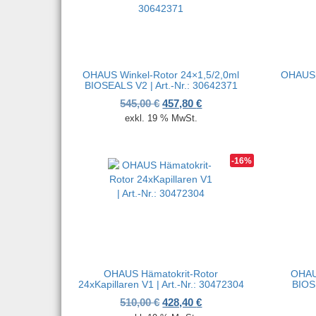
OHAUS Winkel-Rotor 24×1,5/2,0ml
OHAUS W
BIOSEALS V2 | Art.-Nr.: 30642371
Ursprünglicher Preis war: 545,
Aktueller Preis ist: 457,
545,00
€
457,80
€
exkl. 19 % MwSt.
-16%
OHAUS Hämatokrit-Rotor
OHAUS
24xKapillaren V1 | Art.-Nr.: 30472304
BIOS
Ursprünglicher Preis war: 510,
Aktueller Preis ist: 428,
510,00
€
428,40
€