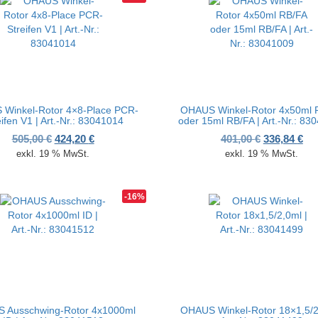
Winkel-Rotor 4×8-Place PCR-
OHAUS Winkel-Rotor 4x50ml 
eifen V1 | Art.-Nr.: 83041014
oder 15ml RB/FA | Art.-Nr.: 83
00 €
20 €.
Ursprünglicher Preis war: 505,00 €
Aktueller Preis ist: 424,20 €.
Ursprünglic
Akt
505,00
€
424,20
€
401,00
€
336,84
€
exkl. 19 % MwSt.
exkl. 19 % MwSt.
-16%
 Ausschwing-Rotor 4x1000ml
OHAUS Winkel-Rotor 18×1,5/2