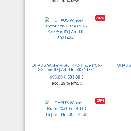
exkl. 19 % MwSt.
-16%
OHAUS Winkel-Rotor 4×8-Place PCR-
OHAUS W
Streifen-ID | Art.-Nr.: 30314841
Ursprünglicher Preis war: 695,
Aktueller Preis ist: 583,
695,00
€
583,80
€
exkl. 19 % MwSt.
-16%