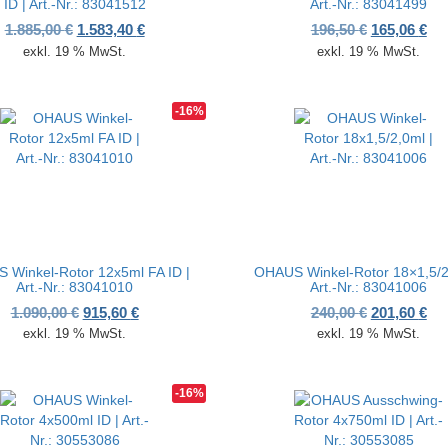
ID | Art.-Nr.: 83041512
Art.-Nr.: 83041499
00 €
44 €.
Ursprünglicher Preis war: 1.885,00 €
Aktueller Preis ist: 1.583,40 €.
Ursprünglic
Akt
1.885,00
€
1.583,40
€
196,50
€
165,06
€
exkl. 19 % MwSt.
exkl. 19 % MwSt.
-16%
 Winkel-Rotor 12x5ml FA ID |
OHAUS Winkel-Rotor 18×1,5/2
Art.-Nr.: 83041010
Art.-Nr.: 83041006
00 €
80 €.
Ursprünglicher Preis war: 1.090,00 €
Aktueller Preis ist: 915,60 €.
Ursprünglic
Akt
1.090,00
€
915,60
€
240,00
€
201,60
€
exkl. 19 % MwSt.
exkl. 19 % MwSt.
-16%