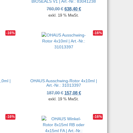
BIOSEALS V1 | Art.-Nr.: 83041238
her Preis war: 196,50 €
ueller Preis ist: 165,06 €.
Ursprünglicher Preis war: 760,00
Aktueller Preis ist: 638,40
760,00
€
638,40
€
exkl. 19 % MwSt.
-16%
-16%
,0ml |
OHAUS Ausschwing-Rotor 4x10ml |
Art.-Nr.: 31013397
her Preis war: 240,00 €
ueller Preis ist: 201,60 €.
Ursprünglicher Preis war: 187,00
Aktueller Preis ist: 157,08
187,00
€
157,08
€
exkl. 19 % MwSt.
-16%
-16%