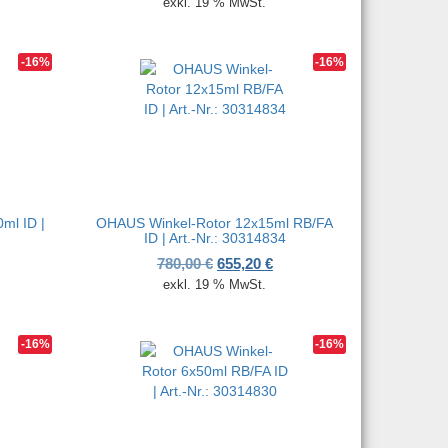
exkl. 19 % MwSt.
-16%
-16%
ml ID |
OHAUS Winkel-Rotor 12x15ml RB/FA
ID | Art.-Nr.: 30314834
her Preis war: 1.195,00 €
ktueller Preis ist: 1.003,80 €.
Ursprünglicher Preis war: 780,00
Aktueller Preis ist: 655,20
780,00
€
655,20
€
exkl. 19 % MwSt.
-16%
-16%