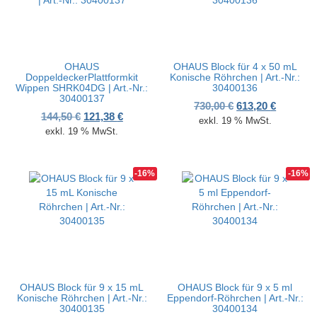
OHAUS
OHAUS Block für 4 x 50 mL
DoppeldeckerPlattformkit
Konische Röhrchen | Art.-Nr.:
Wippen SHRK04DG | Art.-Nr.:
30400136
30400137
Ursprünglicher P
Aktueller
730,00
€
613,20
€
Ursprünglicher Preis war: 144,50 €
Aktueller Preis ist: 121,38 €.
144,50
€
121,38
€
exkl. 19 % MwSt.
exkl. 19 % MwSt.
-16%
-16%
OHAUS Block für 9 x 15 mL
OHAUS Block für 9 x 5 ml
Konische Röhrchen | Art.-Nr.:
Eppendorf-Röhrchen | Art.-Nr.:
30400135
30400134