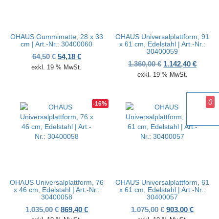
OHAUS Gummimatte, 28 x 33
OHAUS Universalplattform, 91
cm | Art.-Nr.: 30400060
x 61 cm, Edelstahl | Art.-Nr.:
30400059
Ursprünglicher Preis war: 64,50 €
Aktueller Preis ist: 54,18 €.
64,50
€
54,18
€
Ursprünglicher P
Aktuell
1.360,00
€
1.142,40
€
exkl. 19 % MwSt.
exkl. 19 % MwSt.
0
-16%
-16%
OHAUS Universalplattform, 76
OHAUS Universalplattform, 61
x 46 cm, Edelstahl | Art.-Nr.:
x 61 cm, Edelstahl | Art.-Nr.:
30400058
30400057
Ursprünglicher Preis war: 1.035,00 €
Aktueller Preis ist: 869,40 €.
Ursprünglicher 
Aktuelle
1.035,00
€
869,40
€
1.075,00
€
903,00
€