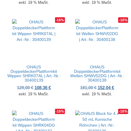
exkl. 19 % MwSt.
exkl. 19 % MwSt.
-16%
-16%
OHAUS
OHAUS
DoppeldeckerPlattformkit
DoppeldeckerPlattformkit
Wippen SHRK07AL | Art.-Nr.:
Wellen SHWV02DG | Art.-Nr.:
30400139
30400138
Ursprünglicher Preis war: 129,00 €
Aktueller Preis ist: 108,36 €.
Ursprünglicher P
Aktueller
129,00
€
108,36
€
181,00
€
152,04
€
exkl. 19 % MwSt.
exkl. 19 % MwSt.
-16%
-16%