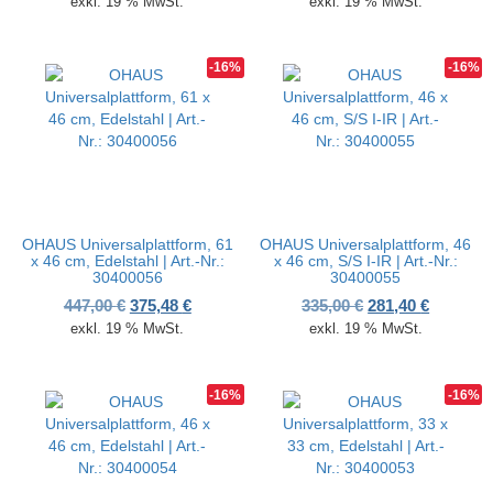
exkl. 19 % MwSt.
exkl. 19 % MwSt.
-16%
-16%
OHAUS Universalplattform, 61
OHAUS Universalplattform, 46
x 46 cm, Edelstahl | Art.-Nr.:
x 46 cm, S/S I-IR | Art.-Nr.:
30400056
30400055
Ursprünglicher Preis war: 447,00 €
Aktueller Preis ist: 375,48 €.
Ursprünglicher P
Aktueller
447,00
€
375,48
€
335,00
€
281,40
€
exkl. 19 % MwSt.
exkl. 19 % MwSt.
-16%
-16%