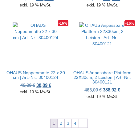
exkl. 19 % MwSt.
exkl. 19 % MwSt.
-16%
-16%
OHAUS Noppenmatte 22 x 30
OHAUS Anpassbare Plattform
cm | Art.-Nr.: 30400124
22X30cm, 2 Leisten | Art.-Nr.:
30400121
Ursprünglicher Preis war: 46,30 €
Aktueller Preis ist: 38,89 €.
46,30
€
38,89
€
Ursprünglicher P
Aktueller
463,00
€
388,92
€
exkl. 19 % MwSt.
exkl. 19 % MwSt.
1
2
3
4
→