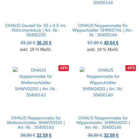
OHAUS Gestell für 30 x 0,5 mL
OHAUS Noppenmatte für
Röhrchenblock | Art.-Nr.:
Wippschüttler SHRK07AL | Art.-
30400250
Nr.: 30400144
Ursprünglicher Preis war: 43,10 €
Aktueller Preis ist: 36,20 €.
Ursprünglicher P
Aktueller 
43,10
€
36,20
€
57,90
€
48,64
€
exkl. 19 % MwSt.
exkl. 19 % MwSt.
-16%
-16%
OHAUS Noppenmatte für
OHAUS Noppenmatte für
Wellenschüttler SHWV02DG |
Wippschüttler SHRK04DG |
Art.-Nr.: 30400142
Art.-Nr.: 30400140
Ursprünglicher Preis war: 38,80 €
Aktueller Preis ist: 32,59 €.
Ursprünglicher P
Aktueller 
38,80
€
32,59
€
38,80
€
32,59
€