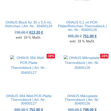
OHAUS Block für 30 x 0,5 mL
OHAUS 0,2 ml PCR-
Röhrchen | Art.-Nr.: 30400129
Platte/Röhrchen Thermoblock |
Art.-Nr.: 30400128
Ursprünglicher Preis war: 730,00 €
Aktueller Preis ist: 613,20 €.
730,00
€
613,20
€
Ursprünglicher P
Aktueller
895,00
€
751,80
€
exkl. 19 % MwSt.
exkl. 19 % MwSt.
-16%
-16%
OHAUS 384-Well-PCR-Platte
OHAUS Mikroplatte
Thermoblock | Art.-Nr.:
Thermoblock | Art.-Nr.:
30400127
30400126
Ursprünglicher Preis war: 895,00 €
Aktueller Preis ist: 751,80 €.
Ursprünglicher P
Aktueller
895,00
€
751,80
€
950,00
€
798,00
€