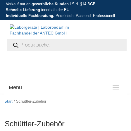
Verkauf nur an
gewerbliche Kunden
i.S.d. §14 BGB
Schnelle Lieferung
innerhalb der EU
Individuelle Fachberatung.
Persönlich. Passend. Professionell.
Products search
Menu
T
o
g
Start
/ Schüttler-Zubehör
g
l
e
Schüttler-Zubehör
n
a