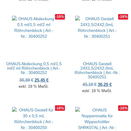
-16%
-16%
OHAUS Abdeckung 0,5 ml/1,5
OHAUS Gestell
ml/2 ml Röhrchenblock | Art.-
24X1,5/24X2,0mL
Nr.: 30400252
Röhrchenblock | Art.-Nr.:
30400251
Ursprünglicher Preis war: 30,30 €
Aktueller Preis ist: 25,45 €.
30,30
€
25,45
€
Ursprünglicher P
Aktueller 
43,10
€
36,20
€
exkl. 19 % MwSt.
exkl. 19 % MwSt.
-16%
-16%