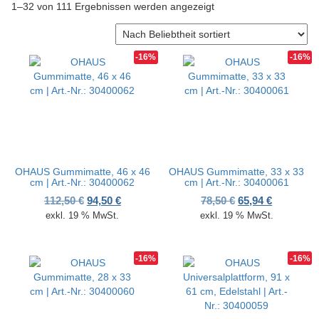
Nach Beliebtheit sortier
1–32 von 111 Ergebnissen werden angezeigt
v
i
g
a
-16%
-16%
t
i
o
n
OHAUS Gummimatte, 46 x 46
OHAUS Gummimatte, 33 x 33
cm | Art.-Nr.: 30400062
cm | Art.-Nr.: 30400061
Ursprünglicher Preis war: 112,50 €
Aktueller Preis ist: 94,50 €.
Ursprünglicher P
Aktueller 
112,50
€
94,50
€
78,50
€
65,94
€
exkl. 19 % MwSt.
exkl. 19 % MwSt.
-16%
-16%