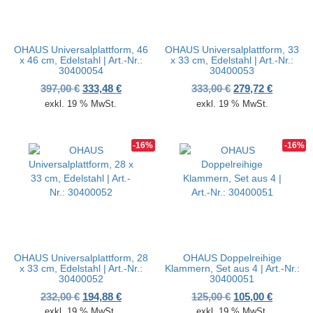
OHAUS Universalplattform, 46
OHAUS Universalplattform, 33
x 46 cm, Edelstahl | Art.-Nr.:
x 33 cm, Edelstahl | Art.-Nr.:
30400054
30400053
Ursprünglicher Preis war: 397,00 €
Aktueller Preis ist: 333,48 €.
Ursprünglicher P
Aktueller
397,00
€
333,48
€
333,00
€
279,72
€
exkl. 19 % MwSt.
exkl. 19 % MwSt.
-16%
-16%
OHAUS Universalplattform, 28
OHAUS Doppelreihige
x 33 cm, Edelstahl | Art.-Nr.:
Klammern, Set aus 4 | Art.-Nr.:
30400052
30400051
Ursprünglicher Preis war: 232,00 €
Aktueller Preis ist: 194,88 €.
Ursprünglicher P
Aktueller
232,00
€
194,88
€
125,00
€
105,00
€
exkl. 19 % MwSt.
exkl. 19 % MwSt.