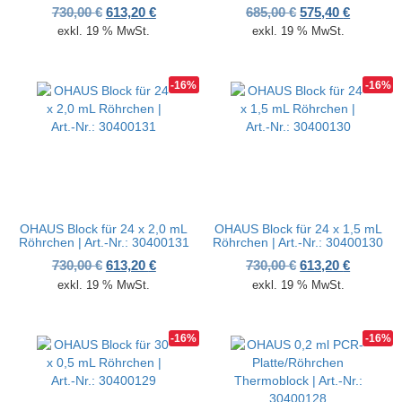
Ursprünglicher Preis war: 730,00 €
Aktueller Preis ist: 613,20 €.
Ursprünglicher P
Aktueller
730,00
€
613,20
€
685,00
€
575,40
€
exkl. 19 % MwSt.
exkl. 19 % MwSt.
-16%
-16%
OHAUS Block für 24 x 2,0 mL
OHAUS Block für 24 x 1,5 mL
Röhrchen | Art.-Nr.: 30400131
Röhrchen | Art.-Nr.: 30400130
Ursprünglicher Preis war: 730,00 €
Aktueller Preis ist: 613,20 €.
Ursprünglicher P
Aktueller
730,00
€
613,20
€
730,00
€
613,20
€
exkl. 19 % MwSt.
exkl. 19 % MwSt.
-16%
-16%