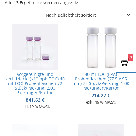
Nach Beliebtheit sortiert
Alle 13 Ergebnisse werden angezeigt
v
i
g
a
t
i
o
n
0
vorgereinigte und
40 ml TOC (EPA)
zertifizierte (<10 ppb TOC) 40
Probenflaschen (27,5 x 95
ml TOC-Probenflaschen 72
mm) 72 Stück/Packung, 1,00
Stück/Packung, 2,00
Packungen/Karton
Packungen/Karton
214,27
€
841,62
€
exkl. 19 % MwSt.
exkl. 19 % MwSt.