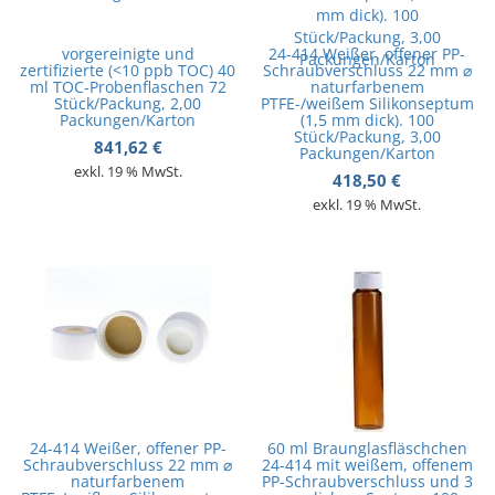
vorgereinigte und
24-414 Weißer, offener PP-
zertifizierte (<10 ppb TOC) 40
Schraubverschluss 22 mm ⌀
ml TOC-Probenflaschen 72
naturfarbenem
Stück/Packung, 2,00
PTFE-/weißem Silikonseptum
Packungen/Karton
(1,5 mm dick). 100
Stück/Packung, 3,00
841,62
€
Packungen/Karton
exkl. 19 % MwSt.
418,50
€
exkl. 19 % MwSt.
24-414 Weißer, offener PP-
60 ml Braunglasfläschchen
Schraubverschluss 22 mm ⌀
24-414 mit weißem, offenem
naturfarbenem
PP-Schraubverschluss und 3