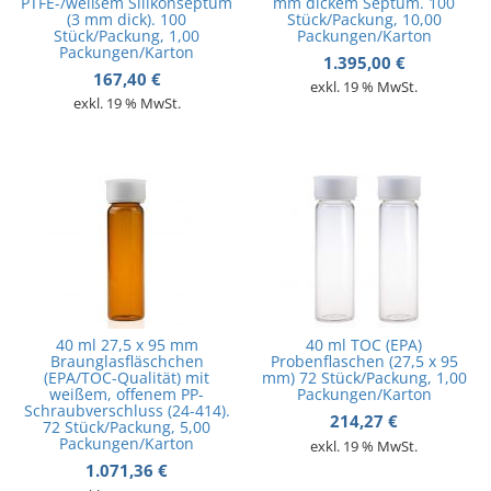
PTFE-/weißem Silikonseptum
mm dickem Septum. 100
(3 mm dick). 100
Stück/Packung, 10,00
Stück/Packung, 1,00
Packungen/Karton
Packungen/Karton
1.395,00
€
167,40
€
exkl. 19 % MwSt.
exkl. 19 % MwSt.
40 ml 27,5 x 95 mm
40 ml TOC (EPA)
Braunglasfläschchen
Probenflaschen (27,5 x 95
(EPA/TOC-Qualität) mit
mm) 72 Stück/Packung, 1,00
weißem, offenem PP-
Packungen/Karton
Schraubverschluss (24-414).
214,27
€
72 Stück/Packung, 5,00
Packungen/Karton
exkl. 19 % MwSt.
1.071,36
€