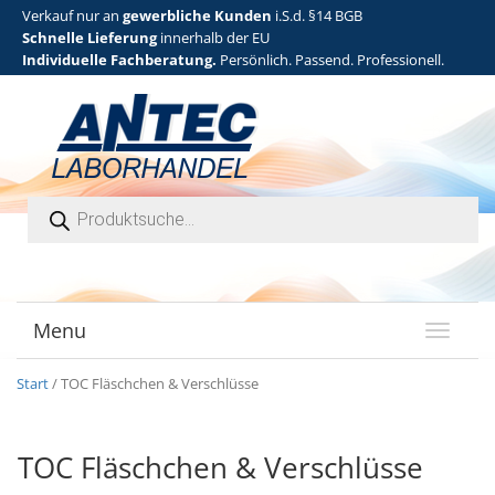
Verkauf nur an
gewerbliche Kunden
i.S.d. §14 BGB
Schnelle Lieferung
innerhalb der EU
Individuelle Fachberatung.
Persönlich. Passend. Professionell.
Products search
Menu
T
o
g
Start
/ TOC Fläschchen & Verschlüsse
g
l
e
TOC Fläschchen & Verschlüsse
n
a