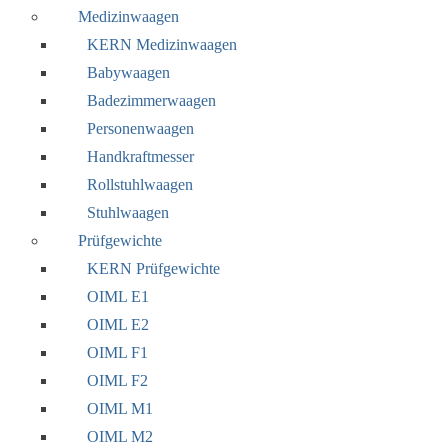
Medizinwaagen
KERN Medizinwaagen
Babywaagen
Badezimmerwaagen
Personenwaagen
Handkraftmesser
Rollstuhlwaagen
Stuhlwaagen
Prüfgewichte
KERN Prüfgewichte
OIML E1
OIML E2
OIML F1
OIML F2
OIML M1
OIML M2