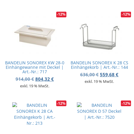
-12%
-12%
BANDELIN SONOREX KW 28-0
BANDELIN SONOREX K 28 CS
Einhängewanne mit Deckel |
Einhängekorb | Art.-Nr.: 144
Art.-Nr.: 717
Ursprünglicher 
Aktuell
636,00
€
559,68
€
Ursprünglicher Preis war: 914,00 €
Aktueller Preis ist: 804,32 €.
914,00
€
804,32
€
exkl. 19 % MwSt.
exkl. 19 % MwSt.
-12%
-12%