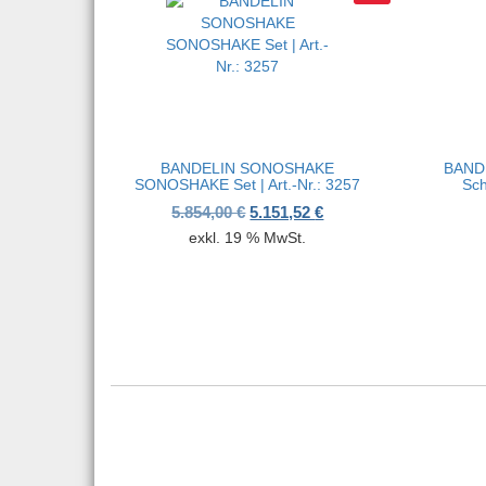
BANDELIN SONOSHAKE
BANDE
SONOSHAKE Set | Art.-Nr.: 3257
Sch
Ursprünglicher Preis war: 5.854
Aktueller Preis ist: 5.
5.854,00
€
5.151,52
€
exkl. 19 % MwSt.