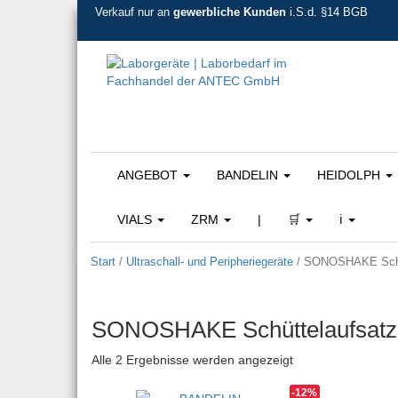
Verkauf nur an
gewerbliche Kunden
i.S.d. §14 BGB
ANGEBOT
BANDELIN
HEIDOLPH
VIALS
ZRM
|
🛒
ℹ️
Start
/
Ultraschall- und Peripheriegeräte
/ SONOSHAKE Schü
SONOSHAKE Schüttelaufsatz
Nach Beliebtheit so
Alle 2 Ergebnisse werden angezeigt
-12%