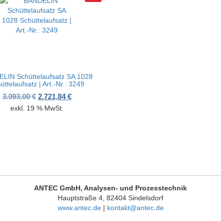
LIN Schüttelaufsatz SA 1028
üttelaufsatz | Art.-Nr.: 3249
,00 €
151,52 €.
Ursprünglicher Preis war: 3.093,00 €
Aktueller Preis ist: 2.721,84 €.
3.093,00
€
2.721,84
€
exkl. 19 % MwSt.
ANTEC GmbH, Analysen- und Prozesstechnik
Hauptstraße 4, 82404 Sindelsdorf
www.antec.de
|
kontakt@antec.de