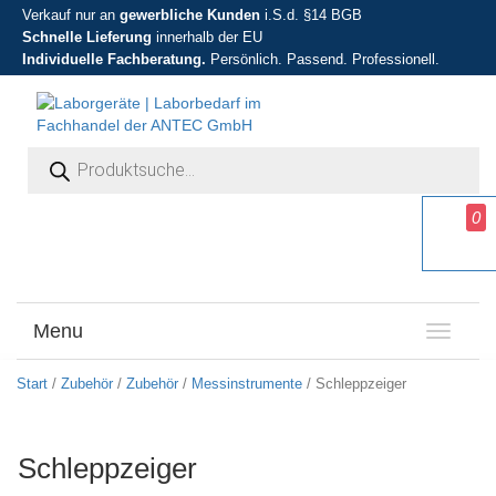
Verkauf nur an
gewerbliche Kunden
i.S.d. §14 BGB
Schnelle Lieferung
innerhalb der EU
Individuelle Fachberatung.
Persönlich. Passend. Professionell.
Products search
0
Menu
T
o
g
Start
/
Zubehör
/
Zubehör
/
Messinstrumente
/ Schleppzeiger
g
l
e
Schleppzeiger
n
a