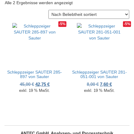
Nach Beliebtheit sortiert
Alle 2 Ergebnisse werden angezeigt
v
i
g
a
-5%
-5%
t
i
o
n
Schleppzeiger SAUTER 285-
Schleppzeiger SAUTER 281-
897 von Sauter
051-001 von Sauter
Ursprünglicher Preis war: 45,00 €
Aktueller Preis ist: 42,75 €.
Ursprünglicher P
Aktueller P
45,00
€
42,75
€
8,00
€
7,60
€
exkl. 19 % MwSt.
exkl. 19 % MwSt.
ANTEC GmbH, Analysen- und Prozesstechnik