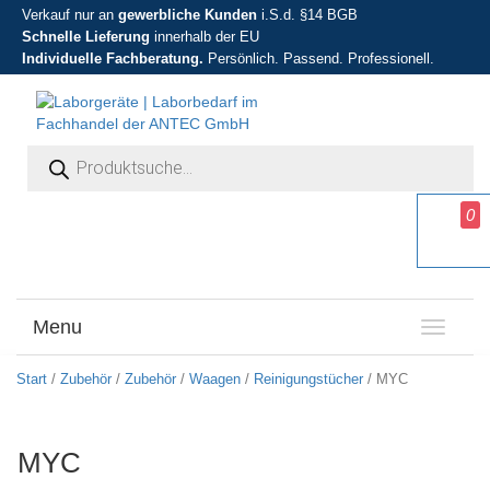
Verkauf nur an
gewerbliche Kunden
i.S.d. §14 BGB
Schnelle Lieferung
innerhalb der EU
Individuelle Fachberatung.
Persönlich. Passend. Professionell.
Products search
0
Menu
T
o
g
Start
/
Zubehör
/
Zubehör
/
Waagen
/
Reinigungstücher
/ MYC
g
l
e
MYC
n
a