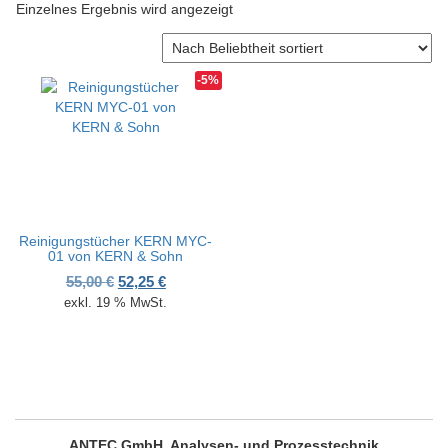
Einzelnes Ergebnis wird angezeigt
v
i
g
a
-5%
t
i
o
n
Reinigungstücher KERN MYC-
01 von KERN & Sohn
Ursprünglicher Preis war: 55,00 €
Aktueller Preis ist: 52,25 €.
55,00
€
52,25
€
exkl. 19 % MwSt.
ANTEC GmbH, Analysen- und Prozesstechnik