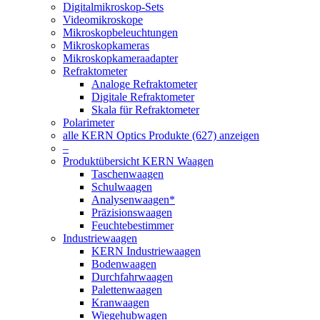
Digitalmikroskop-Sets
Videomikroskope
Mikroskopbeleuchtungen
Mikroskopkameras
Mikroskopkameraadapter
Refraktometer
Analoge Refraktometer
Digitale Refraktometer
Skala für Refraktometer
Polarimeter
alle KERN Optics Produkte (627) anzeigen
–
Produktübersicht KERN Waagen
Taschenwaagen
Schulwaagen
Analysenwaagen*
Präzisionswaagen
Feuchtebestimmer
Industriewaagen
KERN Industriewaagen
Bodenwaagen
Durchfahrwaagen
Palettenwaagen
Kranwaagen
Wiegehubwagen