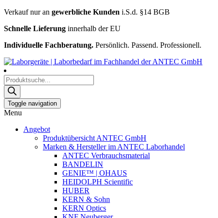
Verkauf nur an
gewerbliche Kunden
i.S.d. §14 BGB
Schnelle Lieferung
innerhalb der EU
Individuelle Fachberatung.
Persönlich. Passend. Professionell.
Products
search
Toggle navigation
Menu
Angebot
Produktübersicht ANTEC GmbH
Marken & Hersteller im ANTEC Laborhandel
ANTEC Verbrauchsmaterial
BANDELIN
GENIE™ | OHAUS
HEIDOLPH Scientific
HUBER
KERN & Sohn
KERN Optics
KNF Neuberger