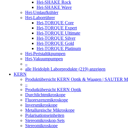
Hei-SHAKE Rock
Hei-SHAKE Wave
Hei-Umlaufkühler
Hei-Laborrührer
Hei-TORQUE Core
Hei-TORQUE Expert
Hei-TORQUE Ultimate
Hei-TORQUE Silver
Hei-TORQUE Gold
Hei-TORQUE Platinum
Hei-Peristaltikpumpen
Hei-Vakuumpumpen
–
alle Heidolph Laborprodukte (219) anzeigen
KERN
Produktübersicht KERN Optik & Waagen | SAUTER Me
–
Produtkübersicht KERN Optik
Durchlichtmikroskope
Fluoreszenzmikroskope
Inversmikroskope
Metallurgische Mikroskope
Polarisationseinheiten
Stereomikroskop-Sets
Stereomikroskope