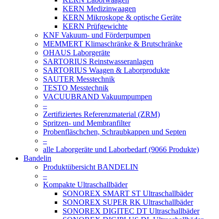
KERN Medizinwaagen
KERN Mikroskope & optische Geräte
KERN Prüfgewichte
KNF Vakuum- und Förderpumpen
MEMMERT Klimaschränke & Brutschränke
OHAUS Laborgeräte
SARTORIUS Reinstwasseranlagen
SARTORIUS Waagen & Laborprodukte
SAUTER Messtechnik
TESTO Messtechnik
VACUUBRAND Vakuumpumpen
–
Zertifiziertes Referenzmaterial (ZRM)
Spritzen- und Membranfilter
Probenfläschchen, Schraubkappen und Septen
–
alle Laborgeräte und Laborbedarf (9066 Produkte)
Bandelin
Produktübersicht BANDELIN
–
Kompakte Ultraschallbäder
SONOREX SMART ST Ultraschallbäder
SONOREX SUPER RK Ultraschallbäder
SONOREX DIGITEC DT Ultraschallbäder