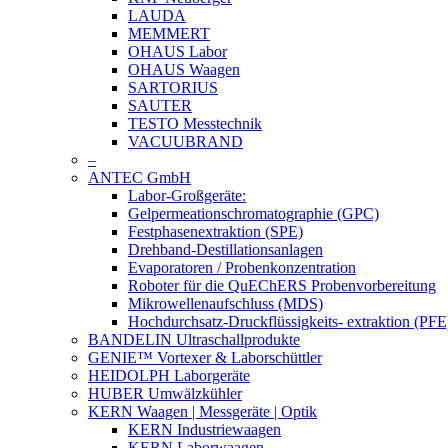
LAUDA
MEMMERT
OHAUS Labor
OHAUS Waagen
SARTORIUS
SAUTER
TESTO Messtechnik
VACUUBRAND
–
ANTEC GmbH
Labor-Großgeräte:
Gelpermeationschromatographie (GPC)
Festphasenextraktion (SPE)
Drehband-Destillationsanlagen
Evaporatoren / Probenkonzentration
Roboter für die QuEChERS Probenvorbereitung
Mikrowellenaufschluss (MDS)
Hochdurchsatz-Druckflüssigkeits- extraktion (PFE
BANDELIN Ultraschallprodukte
GENIE™ Vortexer & Laborschüttler
HEIDOLPH Laborgeräte
HUBER Umwälzkühler
KERN Waagen | Messgeräte | Optik
KERN Industriewaagen
KERN Laborwaagen