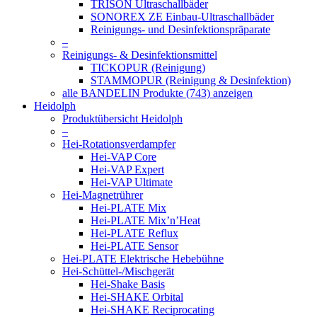
TRISON Ultraschallbäder
SONOREX ZE Einbau-Ultraschallbäder
Reinigungs- und Desinfektionspräparate
–
Reinigungs- & Desinfektionsmittel
TICKOPUR (Reinigung)
STAMMOPUR (Reinigung & Desinfektion)
alle BANDELIN Produkte (743) anzeigen
Heidolph
Produktübersicht Heidolph
–
Hei-Rotationsverdampfer
Hei-VAP Core
Hei-VAP Expert
Hei-VAP Ultimate
Hei-Magnetrührer
Hei-PLATE Mix
Hei-PLATE Mix’n’Heat
Hei-PLATE Reflux
Hei-PLATE Sensor
Hei-PLATE Elektrische Hebebühne
Hei-Schüttel-/Mischgerät
Hei-Shake Basis
Hei-SHAKE Orbital
Hei-SHAKE Reciprocating