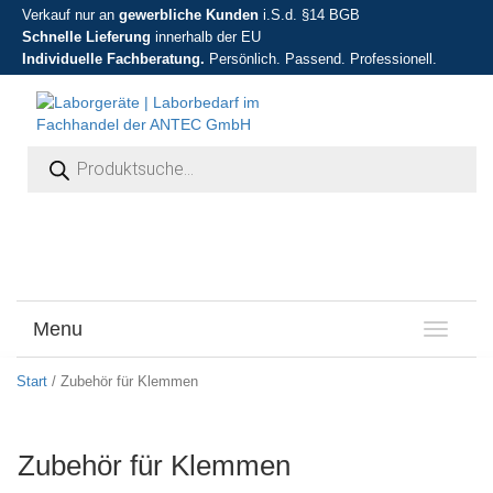
Verkauf nur an
gewerbliche Kunden
i.S.d. §14 BGB
Schnelle Lieferung
innerhalb der EU
Individuelle Fachberatung.
Persönlich. Passend. Professionell.
Products search
Menu
T
o
g
Start
/ Zubehör für Klemmen
g
l
e
Zubehör für Klemmen
n
a