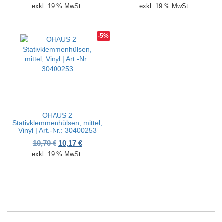
exkl. 19 % MwSt.
exkl. 19 % MwSt.
-5%
OHAUS 2
Stativklemmenhülsen, mittel,
Vinyl | Art.-Nr.: 30400253
Ursprünglicher Preis war: 10,70 €
Aktueller Preis ist: 10,17 €.
10,70
€
10,17
€
exkl. 19 % MwSt.