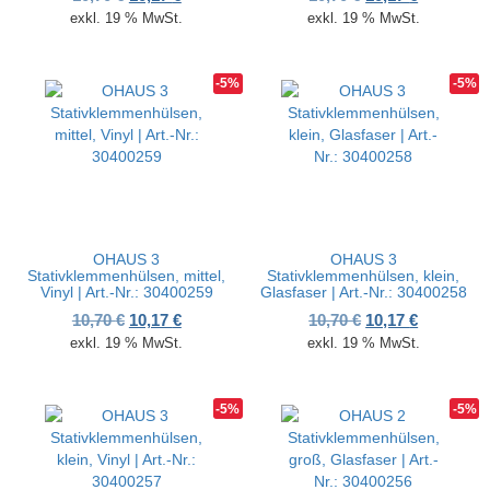
exkl. 19 % MwSt.
exkl. 19 % MwSt.
-5%
-5%
OHAUS 3
OHAUS 3
Stativklemmenhülsen, mittel,
Stativklemmenhülsen, klein,
Vinyl | Art.-Nr.: 30400259
Glasfaser | Art.-Nr.: 30400258
Ursprünglicher Preis war: 10,70 €
Aktueller Preis ist: 10,17 €.
Ursprünglicher P
Aktueller 
10,70
€
10,17
€
10,70
€
10,17
€
exkl. 19 % MwSt.
exkl. 19 % MwSt.
-5%
-5%