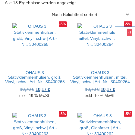
Nach Beliebtheit sortiert
Alle 13 Ergebnisse werden angezeigt
v
i
g
a
-5%
-5%
t
0
i
o
n
OHAUS 3
OHAUS 3
Stativklemmenhülsen, groß,
Stativklemmenhülsen, mittel,
Vinyl, schw | Art.-Nr.: 30400265
Vinyl, schw | Art.-Nr.: 30400264
Ursprünglicher Preis war: 10,70 €
Aktueller Preis ist: 10,17 €.
Ursprünglicher P
Aktueller 
10,70
€
10,17
€
10,70
€
10,17
€
exkl. 19 % MwSt.
exkl. 19 % MwSt.
-5%
-5%