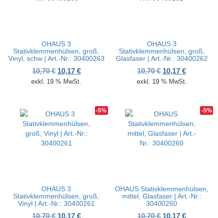
OHAUS 3
OHAUS 3
Stativklemmenhülsen, groß,
Stativklemmenhülsen, groß,
Vinyl, schw | Art.-Nr.: 30400263
Glasfaser | Art.-Nr.: 30400262
Ursprünglicher Preis war: 10,70 €
Aktueller Preis ist: 10,17 €.
Ursprünglicher P
Aktueller 
10,70
€
10,17
€
10,70
€
10,17
€
exkl. 19 % MwSt.
exkl. 19 % MwSt.
-5%
-5%
OHAUS 3
OHAUS Stativklemmenhülsen,
Stativklemmenhülsen, groß,
mittel, Glasfaser | Art.-Nr.:
Vinyl | Art.-Nr.: 30400261
30400260
Ursprünglicher Preis war: 10,70 €
Aktueller Preis ist: 10,17 €.
Ursprünglicher P
Aktueller 
10,70
€
10,17
€
10,70
€
10,17
€