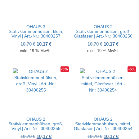
OHAUS 3
OHAUS 2
Stativklemmenhülsen, klein,
Stativklemmenhülsen, groß,
Vinyl | Art.-Nr.: 30400257
Glasfaser | Art.-Nr.: 30400256
Ursprünglicher Preis war: 10,70 €
Aktueller Preis ist: 10,17 €.
Ursprünglicher P
Aktueller 
10,70
€
10,17
€
10,70
€
10,17
€
exkl. 19 % MwSt.
exkl. 19 % MwSt.
-5%
-5%
OHAUS 2
OHAUS 2
Stativklemmenhülsen, groß,
Stativklemmenhülsen, mittel,
Vinyl | Art.-Nr.: 30400255
Glasfaser | Art.-Nr.: 30400254
Ursprünglicher Preis war: 10,70 €
Aktueller Preis ist: 10,17 €.
Ursprünglicher P
Aktueller 
10,70
€
10,17
€
10,70
€
10,17
€