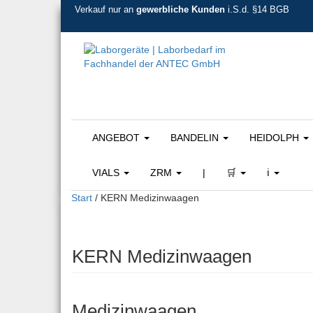
Verkauf nur an
gewerbliche Kunden
i.S.d. §14 BGB
ANGEBOT
BANDELIN
HEIDOLPH
VIALS
ZRM
|
🛒
ℹ️
Start
/ KERN Medizinwaagen
KERN Medizinwaagen
Medizinwaagen