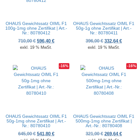
OHAUS Gewichtssatz OIML F1
OHAUS Gewichtssatz OIML F1
100g-1mg ohne Zertifikat | Art.-
50g-1g ohne Zertifikat | Art.-
Nr.: 80780412
Nr.: 80780411
Ursprünglicher Preis war: 710,00 €
Aktueller Preis ist: 596,40 €.
Ursprünglicher P
Aktueller
710,00
€
596,40
€
396,00
€
332,64
€
exkl. 19 % MwSt.
exkl. 19 % MwSt.
-16%
-16%
OHAUS Gewichtssatz OIML F1
OHAUS Gewichtssatz OIML F1
50g-1mg ohne Zertifikat | Art.-
500mg-1mg ohne Zertifikat |
Nr.: 80780410
Art.-Nr.: 80780408
Ursprünglicher Preis war: 645,00 €
Aktueller Preis ist: 541,80 €.
Ursprünglicher P
Aktueller
645,00
€
541,80
€
321,00
€
269,64
€