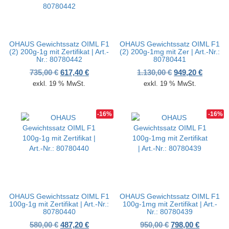
OHAUS Gewichtssatz OIML F1
OHAUS Gewichtssatz OIML F1
(2) 200g-1g mit Zertifikat | Art.-
(2) 200g-1mg mit Zer | Art.-Nr.:
Nr.: 80780442
80780441
Ursprünglicher Preis war: 735,00 €
Aktueller Preis ist: 617,40 €.
Ursprünglicher 
Aktuelle
735,00
€
617,40
€
1.130,00
€
949,20
€
exkl. 19 % MwSt.
exkl. 19 % MwSt.
-16%
-16%
OHAUS Gewichtssatz OIML F1
OHAUS Gewichtssatz OIML F1
100g-1g mit Zertifikat | Art.-Nr.:
100g-1mg mit Zertifikat | Art.-
80780440
Nr.: 80780439
Ursprünglicher Preis war: 580,00 €
Aktueller Preis ist: 487,20 €.
Ursprünglicher P
Aktueller
580,00
€
487,20
€
950,00
€
798,00
€