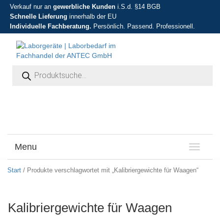
Verkauf nur an
gewerbliche Kunden
i.S.d. §14 BGB
Schnelle Lieferung
innerhalb der EU
Individuelle Fachberatung.
Persönlich. Passend. Professionell.
Products search
Menu
T
o
g
Start
/ Produkte verschlagwortet mit „Kalibriergewichte für Waagen“
g
l
e
Kalibriergewichte für Waagen
n
a