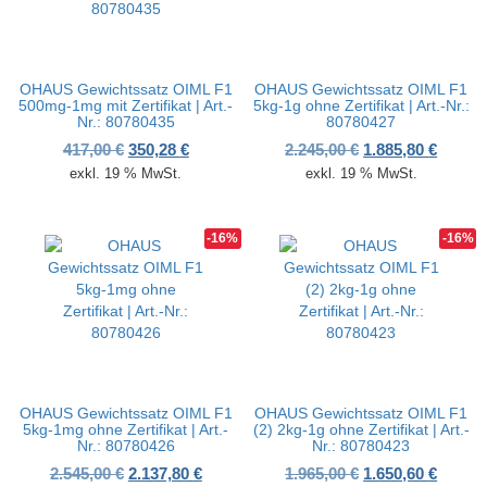
OHAUS Gewichtssatz OIML F1
OHAUS Gewichtssatz OIML F1
500mg-1mg mit Zertifikat | Art.-
5kg-1g ohne Zertifikat | Art.-Nr.:
Nr.: 80780435
80780427
Ursprünglicher Preis war: 417,00 €
Aktueller Preis ist: 350,28 €.
Ursprünglicher P
Aktuell
417,00
€
350,28
€
2.245,00
€
1.885,80
€
exkl. 19 % MwSt.
exkl. 19 % MwSt.
-16%
-16%
OHAUS Gewichtssatz OIML F1
OHAUS Gewichtssatz OIML F1
5kg-1mg ohne Zertifikat | Art.-
(2) 2kg-1g ohne Zertifikat | Art.-
Nr.: 80780426
Nr.: 80780423
Ursprünglicher Preis war: 2.545,00 €
Aktueller Preis ist: 2.137,80 €.
Ursprünglicher P
Aktuell
2.545,00
€
2.137,80
€
1.965,00
€
1.650,60
€