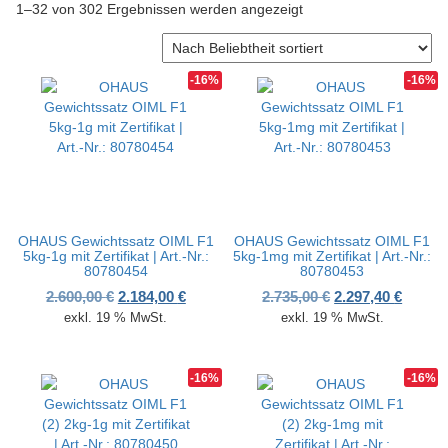
Nach Beliebtheit sortier
1–32 von 302 Ergebnissen werden angezeigt
v
i
g
a
-16%
-16%
t
i
o
n
OHAUS Gewichtssatz OIML F1
OHAUS Gewichtssatz OIML F1
5kg-1g mit Zertifikat | Art.-Nr.:
5kg-1mg mit Zertifikat | Art.-Nr.:
80780454
80780453
Ursprünglicher Preis war: 2.600,00 €
Aktueller Preis ist: 2.184,00 €.
Ursprünglicher P
Aktuell
2.600,00
€
2.184,00
€
2.735,00
€
2.297,40
€
exkl. 19 % MwSt.
exkl. 19 % MwSt.
-16%
-16%