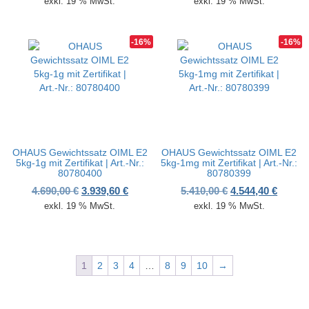
exkl. 19 % MwSt.
exkl. 19 % MwSt.
-16%
-16%
OHAUS Gewichtssatz OIML E2
OHAUS Gewichtssatz OIML E2
5kg-1g mit Zertifikat | Art.-Nr.:
5kg-1mg mit Zertifikat | Art.-Nr.:
80780400
80780399
Ursprünglicher Preis war: 4.690,00 €
Aktueller Preis ist: 3.939,60 €.
Ursprünglicher P
Aktuell
4.690,00
€
3.939,60
€
5.410,00
€
4.544,40
€
exkl. 19 % MwSt.
exkl. 19 % MwSt.
1
2
3
4
…
8
9
10
→