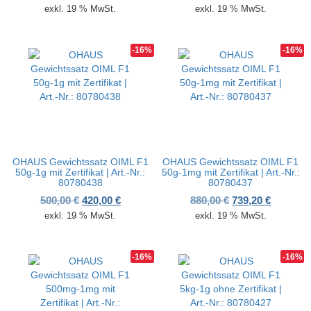
exkl. 19 % MwSt.
exkl. 19 % MwSt.
-16%
-16%
OHAUS Gewichtssatz OIML F1
OHAUS Gewichtssatz OIML F1
50g-1g mit Zertifikat | Art.-Nr.:
50g-1mg mit Zertifikat | Art.-Nr.:
80780438
80780437
Ursprünglicher Preis war: 500,00 €
Aktueller Preis ist: 420,00 €.
Ursprünglicher P
Aktueller
500,00
€
420,00
€
880,00
€
739,20
€
exkl. 19 % MwSt.
exkl. 19 % MwSt.
-16%
-16%