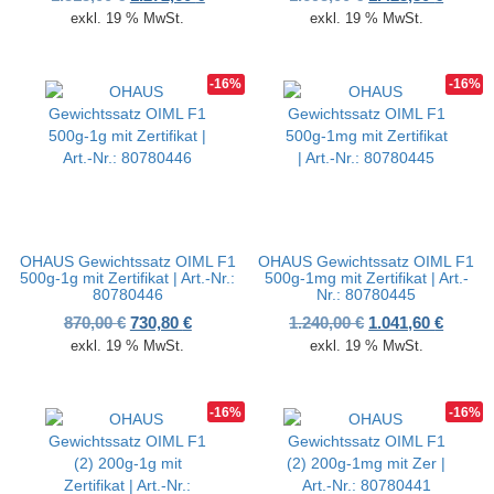
exkl. 19 % MwSt.
exkl. 19 % MwSt.
-16%
-16%
OHAUS Gewichtssatz OIML F1
OHAUS Gewichtssatz OIML F1
500g-1g mit Zertifikat | Art.-Nr.:
500g-1mg mit Zertifikat | Art.-
80780446
Nr.: 80780445
Ursprünglicher Preis war: 870,00 €
Aktueller Preis ist: 730,80 €.
Ursprünglicher P
Aktuell
870,00
€
730,80
€
1.240,00
€
1.041,60
€
exkl. 19 % MwSt.
exkl. 19 % MwSt.
-16%
-16%