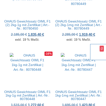
OHAUS Gewichtssatz OIML F1
OHAUS Gewichtssatz OIML F1
(2) 2kg-1g mit Zertifikat | Art.-
(2) 2kg-1mg mit Zertifikat | Art.-
Nr.: 80780450
Nr.: 80780449
Ursprünglicher Preis war: 2.185,00 €
Aktueller Preis ist: 1.835,40 €.
Ursprünglicher P
Aktuell
2.185,00
€
1.835,40
€
2.285,00
€
1.919,40
€
exkl. 19 % MwSt.
exkl. 19 % MwSt.
0
-16%
-16%
OHAUS Gewichtssatz OIML F1
OHAUS Gewichtssatz OIML F1
1kg-1g mit Zertifikat | Art.-Nr.:
1kg-1mg mit Zertifikat | Art.-Nr.:
80780448
80780447
Ursprünglicher Preis war: 1.515,00 €
Aktueller Preis ist: 1.272,60 €.
Ursprünglicher P
Aktuell
1.515,00
€
1.272,60
€
1.695,00
€
1.423,80
€