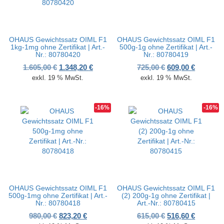
OHAUS Gewichtssatz OIML F1
OHAUS Gewichtssatz OIML F1
1kg-1mg ohne Zertifikat | Art.-
500g-1g ohne Zertifikat | Art.-
Nr.: 80780420
Nr.: 80780419
Ursprünglicher Preis war: 1.605,00 €
Aktueller Preis ist: 1.348,20 €.
Ursprünglicher P
Aktueller
1.605,00
€
1.348,20
€
725,00
€
609,00
€
exkl. 19 % MwSt.
exkl. 19 % MwSt.
-16%
-16%
OHAUS Gewichtssatz OIML F1
OHAUS Gewichtssatz OIML F1
500g-1mg ohne Zertifikat | Art.-
(2) 200g-1g ohne Zertifikat |
Nr.: 80780418
Art.-Nr.: 80780415
Ursprünglicher Preis war: 980,00 €
Aktueller Preis ist: 823,20 €.
Ursprünglicher P
Aktueller
980,00
€
823,20
€
615,00
€
516,60
€