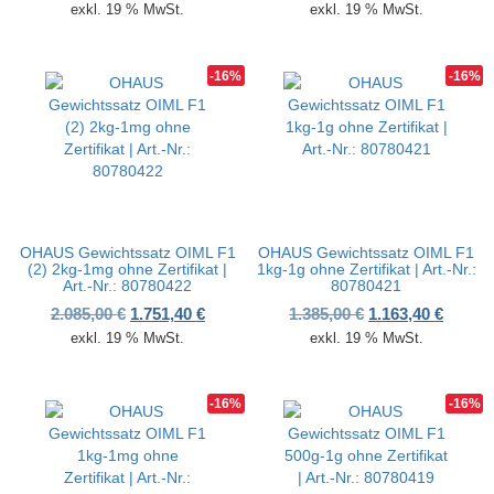
exkl. 19 % MwSt.
exkl. 19 % MwSt.
-16%
-16%
OHAUS Gewichtssatz OIML F1
OHAUS Gewichtssatz OIML F1
(2) 2kg-1mg ohne Zertifikat |
1kg-1g ohne Zertifikat | Art.-Nr.:
Art.-Nr.: 80780422
80780421
Ursprünglicher Preis war: 2.085,00 €
Aktueller Preis ist: 1.751,40 €.
Ursprünglicher P
Aktuell
2.085,00
€
1.751,40
€
1.385,00
€
1.163,40
€
exkl. 19 % MwSt.
exkl. 19 % MwSt.
-16%
-16%