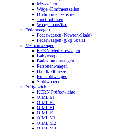
Messzellen
Wäge-/Kraftmesszellen
Drehmomentsensoren
Junctionboxen
Waagenbausätze
Federwaagen
Federwaagen (Newton-Skala)
Federwaagen (g/kg-Skala)
Medizinwaagen
KERN Medizinwaagen
Babywaagen
Badezimmerwaagen
Personenwaagen
Handkraftmesser
Rollstuhlwaagen
Stuhlwaagen
Prüfgewichte
KERN Prüfgewichte
OIML E1
OIML E2
OIML F1
OIML F2
OIML M1
OIML M2
OIML M3