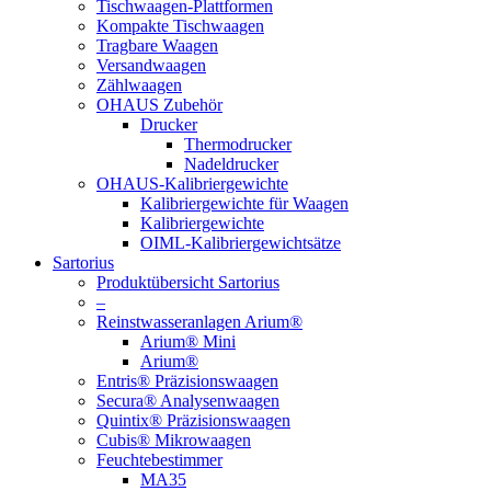
Tischwaagen-Plattformen
Kompakte Tischwaagen
Tragbare Waagen
Versandwaagen
Zählwaagen
OHAUS Zubehör
Drucker
Thermodrucker
Nadeldrucker
OHAUS-Kalibriergewichte
Kalibriergewichte für Waagen
Kalibriergewichte
OIML-Kalibriergewichtsätze
Sartorius
Produktübersicht Sartorius
–
Reinstwasseranlagen Arium®
Arium® Mini
Arium®
Entris® Präzisionswaagen
Secura® Analysenwaagen
Quintix® Präzisionswaagen
Cubis® Mikrowaagen
Feuchtebestimmer
MA35