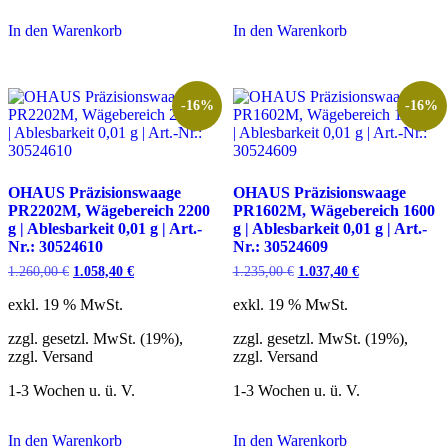
In den Warenkorb
In den Warenkorb
-16%
-16%
OHAUS Präzisionswaage
OHAUS Präzisionswaage
PR2202M, Wägebereich 2200
PR1602M, Wägebereich 1600
g | Ablesbarkeit 0,01 g | Art.-
g | Ablesbarkeit 0,01 g | Art.-
Nr.: 30524610
Nr.: 30524609
Ursprünglicher
Aktueller
Ursprünglicher
Aktueller
1.260,00
€
1.058,40
€
1.235,00
€
1.037,40
€
Preis
Preis
Preis
Preis
war:
ist:
war:
ist:
exkl. 19 % MwSt.
exkl. 19 % MwSt.
1.260,00 €
1.058,40 €.
1.235,00 €
1.037,40 €.
zzgl. gesetzl. MwSt. (19%),
zzgl. gesetzl. MwSt. (19%),
zzgl. Versand
zzgl. Versand
1-3 Wochen u. ü. V.
1-3 Wochen u. ü. V.
In den Warenkorb
In den Warenkorb