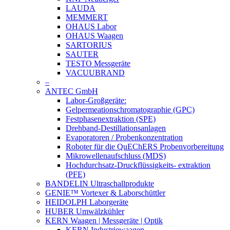
LAUDA
MEMMERT
OHAUS Labor
OHAUS Waagen
SARTORIUS
SAUTER
TESTO Messgeräte
VACUUBRAND
–
ANTEC GmbH
Labor-Großgeräte:
Gelpermeationschromatographie (GPC)
Festphasenextraktion (SPE)
Drehband-Destillationsanlagen
Evaporatoren / Probenkonzentration
Roboter für die QuEChERS Probenvorbereitung
Mikrowellenaufschluss (MDS)
Hochdurchsatz-Druckflüssigkeits- extraktion
(PFE)
BANDELIN Ultraschallprodukte
GENIE™ Vortexer & Laborschüttler
HEIDOLPH Laborgeräte
HUBER Umwälzkühler
KERN Waagen | Messgeräte | Optik
KERN Industriewaagen