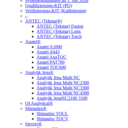
Systemeignungstest ab 1. Juli 2026
Qualifizierungs-KIT (PQ)
Verifizierungs-KIT (Kalibrierung)
–
ANTEC (Tekmar®)
ANTEC (Tekmar) Fusion
ANTEC (Tekmar) Lotix
ANTEC (Tekmar) Torch
Anatel®
Anatel A1000
Anatel A643
Anatel AnaTOC
Anatel PAT700
Anatel TOC600
Analytik Jena®
Analytik Jena Multi NC
Analytik Jena Multi NC2300
Analytik Jena Multi NC3300
Analytik Jena Multi NC4300
Analytik JenaNC2100 3100
OI Analytical®
Shimadzu®
Shimadzu TOCL
Shimadzu TOCV
Sievers®