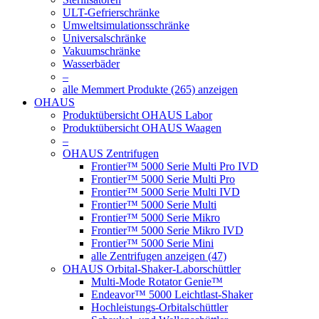
ULT-Gefrierschränke
Umweltsimulationsschränke
Universalschränke
Vakuumschränke
Wasserbäder
–
alle Memmert Produkte (265) anzeigen
OHAUS
Produktübersicht OHAUS Labor
Produktübersicht OHAUS Waagen
–
OHAUS Zentrifugen
Frontier™ 5000 Serie Multi Pro IVD
Frontier™ 5000 Serie Multi Pro
Frontier™ 5000 Serie Multi IVD
Frontier™ 5000 Serie Multi
Frontier™ 5000 Serie Mikro
Frontier™ 5000 Serie Mikro IVD
Frontier™ 5000 Serie Mini
alle Zentrifugen anzeigen (47)
OHAUS Orbital-Shaker-Laborschüttler
Multi-Mode Rotator Genie™
Endeavor™ 5000 Leichtlast-Shaker
Hochleistungs-Orbitalschüttler