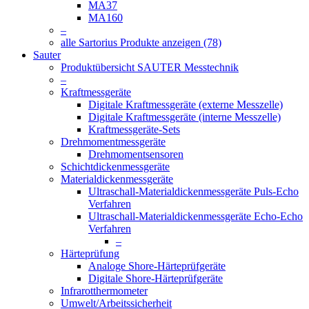
MA37
MA160
–
alle Sartorius Produkte anzeigen (78)
Sauter
Produktübersicht SAUTER Messtechnik
–
Kraftmessgeräte
Digitale Kraftmessgeräte (externe Messzelle)
Digitale Kraftmessgeräte (interne Messzelle)
Kraftmessgeräte-Sets
Drehmomentmessgeräte
Drehmomentsensoren
Schichtdickenmessgeräte
Materialdickenmessgeräte
Ultraschall-Materialdickenmessgeräte Puls-Echo
Verfahren
Ultraschall-Materialdickenmessgeräte Echo-Echo
Verfahren
–
Härteprüfung
Analoge Shore-Härteprüfgeräte
Digitale Shore-Härteprüfgeräte
Infrarotthermometer
Umwelt/Arbeitssicherheit