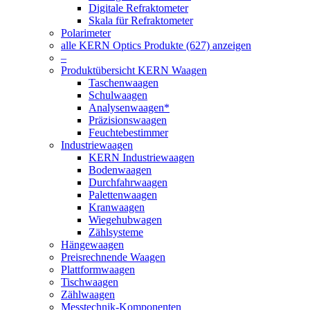
Digitale Refraktometer
Skala für Refraktometer
Polarimeter
alle KERN Optics Produkte (627) anzeigen
–
Produktübersicht KERN Waagen
Taschenwaagen
Schulwaagen
Analysenwaagen*
Präzisionswaagen
Feuchtebestimmer
Industriewaagen
KERN Industriewaagen
Bodenwaagen
Durchfahrwaagen
Palettenwaagen
Kranwaagen
Wiegehubwagen
Zählsysteme
Hängewaagen
Preisrechnende Waagen
Plattformwaagen
Tischwaagen
Zählwaagen
Messtechnik-Komponenten