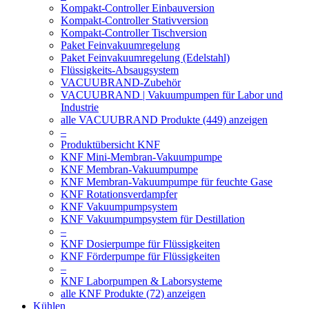
Kompakt-Controller Einbauversion
Kompakt-Controller Stativversion
Kompakt-Controller Tischversion
Paket Feinvakuumregelung
Paket Feinvakuumregelung (Edelstahl)
Flüssigkeits-Absaugsystem
VACUUBRAND-Zubehör
VACUUBRAND | Vakuumpumpen für Labor und
Industrie
alle VACUUBRAND Produkte (449) anzeigen
–
Produktübersicht KNF
KNF Mini-Membran-Vakuumpumpe
KNF Membran-Vakuumpumpe
KNF Membran-Vakuumpumpe für feuchte Gase
KNF Rotationsverdampfer
KNF Vakuumpumpsystem
KNF Vakuumpumpsystem für Destillation
–
KNF Dosierpumpe für Flüssigkeiten
KNF Förderpumpe für Flüssigkeiten
–
KNF Laborpumpen & Laborsysteme
alle KNF Produkte (72) anzeigen
Kühlen