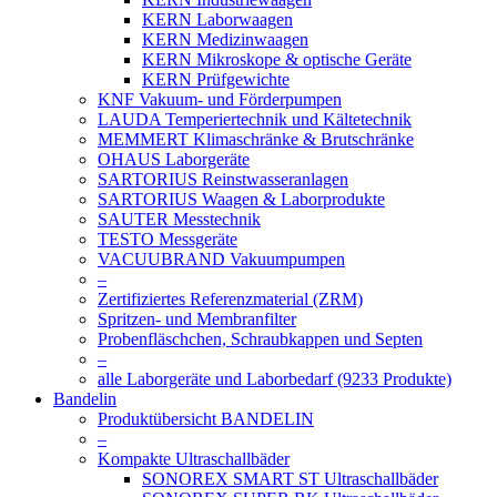
KERN Laborwaagen
KERN Medizinwaagen
KERN Mikroskope & optische Geräte
KERN Prüfgewichte
KNF Vakuum- und Förderpumpen
LAUDA Temperiertechnik und Kältetechnik
MEMMERT Klimaschränke & Brutschränke
OHAUS Laborgeräte
SARTORIUS Reinstwasseranlagen
SARTORIUS Waagen & Laborprodukte
SAUTER Messtechnik
TESTO Messgeräte
VACUUBRAND Vakuumpumpen
–
Zertifiziertes Referenzmaterial (ZRM)
Spritzen- und Membranfilter
Probenfläschchen, Schraubkappen und Septen
–
alle Laborgeräte und Laborbedarf (9233 Produkte)
Bandelin
Produktübersicht BANDELIN
–
Kompakte Ultraschallbäder
SONOREX SMART ST Ultraschallbäder