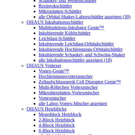
Schaukel- und Wellenschüttler
Reziprokschüttler
Mikroplatten-Schüttler
alle Orbital-Shaker-Laborschüttler anzeigen (30)
OHAUS Inkubationsschüttler
Multifunktions-Inkubator Genie™
Inkubierende Kühlschüttler
Leichtlast-Schüttler
Inkubierende Leichtlast-Orbitalschüttler
Inkubierende Hochleistungs-Orbitalschüttler
Inkubierende Schaukel- und Schwing-Shaker
alle Inkubationsschüttler anzeigen (18)
OHAUS Vortexer
Vortex-Genie™
Hochleistungsvortexmischer
Zellaufschlussgerät Cell Disruptor Genie™
Multi-Röhrchen Vortexmischer
Mikrotiterplatten-Vortexmischer
Vortexmischer
alle Labor-Vortex-Mischer anzeigen
OHAUS Heizblöcke
Monoblock Heizblock
2-Block Heizblock
4-Block Heizblock
6-Block Heizblock