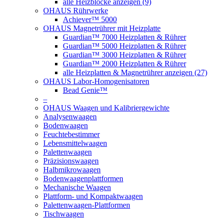
alle Heizblöcke anzeigen (9)
OHAUS Rührwerke
Achiever™ 5000
OHAUS Magnetrührer mit Heizplatte
Guardian™ 7000 Heizplatten & Rührer
Guardian™ 5000 Heizplatten & Rührer
Guardian™ 3000 Heizplatten & Rührer
Guardian™ 2000 Heizplatten & Rührer
alle Heizplatten & Magnetrührer anzeigen (27)
OHAUS Labor-Homogenisatoren
Bead Genie™
–
OHAUS Waagen und Kalibriergewichte
Analysenwaagen
Bodenwaagen
Feuchtebestimmer
Lebensmittelwaagen
Palettenwaagen
Präzisionswaagen
Halbmikrowaagen
Bodenwaagenplattformen
Mechanische Waagen
Plattform- und Kompaktwaagen
Palettenwaagen-Plattformen
Tischwaagen