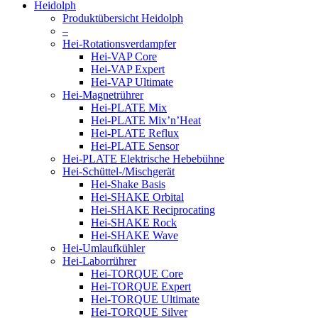
Heidolph
Produktübersicht Heidolph
–
Hei-Rotationsverdampfer
Hei-VAP Core
Hei-VAP Expert
Hei-VAP Ultimate
Hei-Magnetrührer
Hei-PLATE Mix
Hei-PLATE Mix’n’Heat
Hei-PLATE Reflux
Hei-PLATE Sensor
Hei-PLATE Elektrische Hebebühne
Hei-Schüttel-/Mischgerät
Hei-Shake Basis
Hei-SHAKE Orbital
Hei-SHAKE Reciprocating
Hei-SHAKE Rock
Hei-SHAKE Wave
Hei-Umlaufkühler
Hei-Laborrührer
Hei-TORQUE Core
Hei-TORQUE Expert
Hei-TORQUE Ultimate
Hei-TORQUE Silver