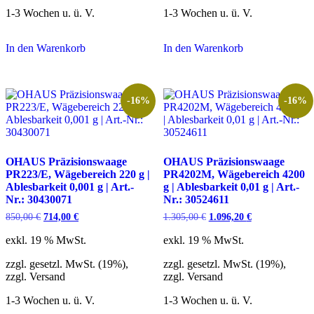
1-3 Wochen u. ü. V.
1-3 Wochen u. ü. V.
In den Warenkorb
In den Warenkorb
-16%
-16%
OHAUS Präzisionswaage
OHAUS Präzisionswaage
PR223/E, Wägebereich 220 g |
PR4202M, Wägebereich 4200
Ablesbarkeit 0,001 g | Art.-
g | Ablesbarkeit 0,01 g | Art.-
Nr.: 30430071
Nr.: 30524611
Ursprünglicher
Aktueller
Ursprünglicher
Aktueller
850,00
€
714,00
€
1.305,00
€
1.096,20
€
Preis
Preis
Preis
Preis
war:
ist:
war:
ist:
exkl. 19 % MwSt.
exkl. 19 % MwSt.
850,00 €
714,00 €.
1.305,00 €
1.096,20 €.
zzgl. gesetzl. MwSt. (19%),
zzgl. gesetzl. MwSt. (19%),
zzgl. Versand
zzgl. Versand
1-3 Wochen u. ü. V.
1-3 Wochen u. ü. V.