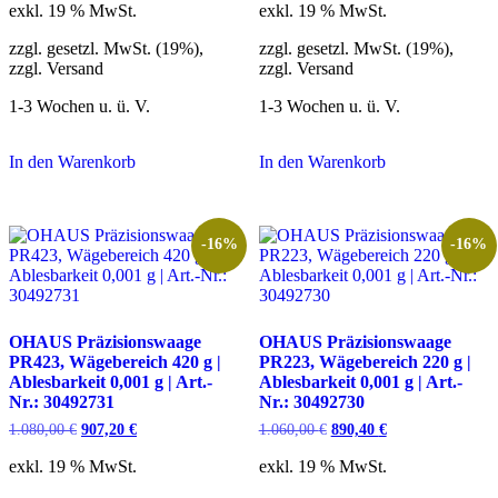
war:
ist:
war:
ist:
exkl. 19 % MwSt.
exkl. 19 % MwSt.
1.210,00 €
1.016,40 €.
1.100,00 €
924,00 €.
zzgl. gesetzl. MwSt. (19%),
zzgl. gesetzl. MwSt. (19%),
zzgl. Versand
zzgl. Versand
1-3 Wochen u. ü. V.
1-3 Wochen u. ü. V.
In den Warenkorb
In den Warenkorb
-16%
-16%
OHAUS Präzisionswaage
OHAUS Präzisionswaage
PR423, Wägebereich 420 g |
PR223, Wägebereich 220 g |
Ablesbarkeit 0,001 g | Art.-
Ablesbarkeit 0,001 g | Art.-
Nr.: 30492731
Nr.: 30492730
Ursprünglicher
Aktueller
Ursprünglicher
Aktueller
1.080,00
€
907,20
€
1.060,00
€
890,40
€
Preis
Preis
Preis
Preis
war:
ist:
war:
ist:
exkl. 19 % MwSt.
exkl. 19 % MwSt.
1.080,00 €
907,20 €.
1.060,00 €
890,40 €.