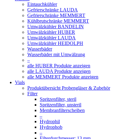
Eintauchkühler
Gefrierschränke LAUDA
Gefrierschränke MEMMERT
Kühlbrutschränke MEMMERT
Umwälzkühler BANDELIN
Umwälzkühler HUBER
Umwälzkühler LAUDA
Umwälzkühler HEIDOLPH
Wasserbäder
Wasserbäder mit Umwälzung
–
alle HUBER Produkte anzeigen
alle LAUDA Produkte anzeigen
alle MEMMERT Produkte anzeigen
Vials
Produktübersicht Probengläser & Zubehör
Filter
Spritzenfilter, steril
Spritzenfilter, unsteril
Membranfilterscheiben
–
Hydrophil
Hydrophob
–
Filterdurchmesser: 13 mm