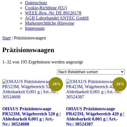
Datenschutz
Cookie-Richtlinie (EU)
WEEE-Reg.-Nr. DE 89126178
AGB Laborhandel ANTEC GmbH
Markenrechtliche Hinweise
Impressum
Start
/ Präzisionswaagen
Präzisionswaagen
Nach
1–32 von 195 Ergebnissen werden angezeigt
Beliebtheit
sortiert
-16%
-16%
OHAUS Präzisionswaage
OHAUS Präzisionswaage
PR523M, Wägebereich 520 g |
PR423M, Wägebereich 420 g |
Ablesbarkeit 0,001 g | Art.-
Ablesbarkeit 0,001 g | Art.-
Nr.: 30524608
Nr.: 30524387