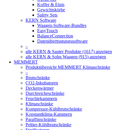
Koffer & Etuis
Gewichtskörbe
Safety Sets
KERN Software
Waagen-Software-Bundles
EasyTouch
BalanceConnection
Datenübertragungssoftware
–
alle KERN & Sauter Produkte (1617) anzeigen
alle KERN & Sohn Waagen (915) anzeigen
MEMMERT
Produktübersicht MEMMERT Klimaschränke
–
Brutschränke
CO2-Inkubatoren
Deckenwärmer
Durchreicheschränke
Feuchtekammern
Klimaschränke
Kompressor-Kühlbrutschränke
Konstantklima-Kammern
Paraffinschränke
Peltier-Kühlbrutschränke
Sterilisatoren