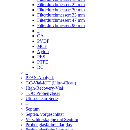
Filterdurchmesser: 25 mm
Filterdurchmesser: 30 mm
Filterdurchmesser: 33 mm
Filterdurchmesser: 47 mm
Filterdurchmesser: 90 mm
–
CA
PVDF
MCE
Nylon
PES
PTFE
RC
–
PFAS-Analytik
GC-Vial-KIT (Ultra-Clean)
High-Recovery-Vial
TOC Probengläser
Ultra-Clean-Serie
–
Septum
Septen, vorgeschlitzt
Verschlusskappe mit Septum
Probenglasfarbe: klarglas
Probenglasfarbe bernstein