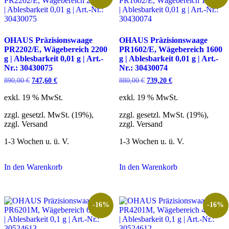
OHAUS Präzisionswaage
OHAUS Präzisionswaage
PR2202/E, Wägebereich 2200
PR1602/E, Wägebereich 1600
g | Ablesbarkeit 0,01 g | Art.-
g | Ablesbarkeit 0,01 g | Art.-
Nr.: 30430075
Nr.: 30430074
Ursprünglicher
Aktueller
Ursprünglicher
Aktueller
890,00
€
747,60
€
880,00
€
739,20
€
Preis
Preis
Preis
Preis
war:
ist:
war:
ist:
exkl. 19 % MwSt.
exkl. 19 % MwSt.
890,00 €
747,60 €.
880,00 €
739,20 €.
zzgl. gesetzl. MwSt. (19%),
zzgl. gesetzl. MwSt. (19%),
zzgl. Versand
zzgl. Versand
1-3 Wochen u. ü. V.
1-3 Wochen u. ü. V.
In den Warenkorb
In den Warenkorb
-16%
-16%