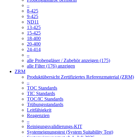
–
8-425
9-425
ND11
13-425
15-425
18-400
20-400
24-414
–
alle Probengläser / Zubehör anzeigen (175)
alle Filter (176) anzeigen
ZRM
Produktübersicht Zertifiziertes Referenzmaterial (ZRM)
–
TOC Standards
TIC Standards
TOC/IC Standards
Trübungsstandards
Leitfähigkeit
Reagenzien
–
Reinigungsvalidierungs-KIT
Systemeignungstest (System Suitability Test)