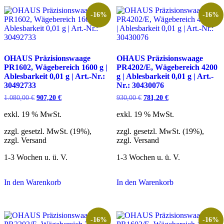
-16%
-16%
OHAUS Präzisionswaage
OHAUS Präzisionswaage
PR1602, Wägebereich 1600 g |
PR4202/E, Wägebereich 4200
Ablesbarkeit 0,01 g | Art.-Nr.:
g | Ablesbarkeit 0,01 g | Art.-
30492733
Nr.: 30430076
Ursprünglicher
Aktueller
Ursprünglicher
Aktueller
1.080,00
€
907,20
€
930,00
€
781,20
€
Preis
Preis
Preis
Preis
war:
ist:
war:
ist:
exkl. 19 % MwSt.
exkl. 19 % MwSt.
1.080,00 €
907,20 €.
930,00 €
781,20 €.
zzgl. gesetzl. MwSt. (19%),
zzgl. gesetzl. MwSt. (19%),
zzgl. Versand
zzgl. Versand
1-3 Wochen u. ü. V.
1-3 Wochen u. ü. V.
In den Warenkorb
In den Warenkorb
-16%
-16%