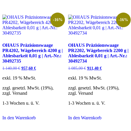
-16%
-16%
OHAUS Präzisionswaage
OHAUS Präzisionswaage
PR4202, Wägebereich 4200 g |
PR2202, Wägebereich 2200 g |
Ablesbarkeit 0,01 g | Art.-Nr.:
Ablesbarkeit 0,01 g | Art.-Nr.:
30492735
30492734
Ursprünglicher
Aktueller
Ursprünglicher
Aktueller
1.140,00
€
957,60
€
1.085,00
€
911,40
€
Preis
Preis
Preis
Preis
war:
ist:
war:
ist:
exkl. 19 % MwSt.
exkl. 19 % MwSt.
1.140,00 €
957,60 €.
1.085,00 €
911,40 €.
zzgl. gesetzl. MwSt. (19%),
zzgl. gesetzl. MwSt. (19%),
zzgl. Versand
zzgl. Versand
1-3 Wochen u. ü. V.
1-3 Wochen u. ü. V.
In den Warenkorb
In den Warenkorb