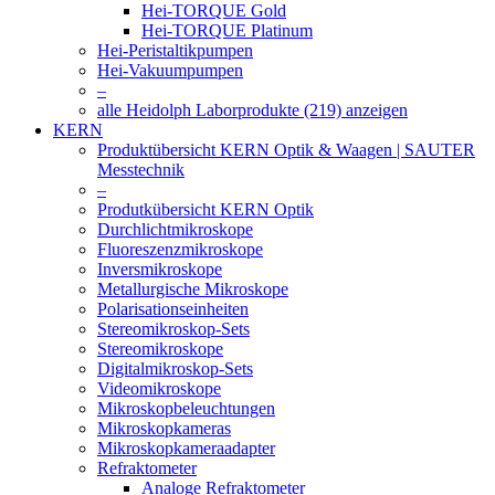
Hei-TORQUE Gold
Hei-TORQUE Platinum
Hei-Peristaltikpumpen
Hei-Vakuumpumpen
–
alle Heidolph Laborprodukte (219) anzeigen
KERN
Produktübersicht KERN Optik & Waagen | SAUTER
Messtechnik
–
Produtkübersicht KERN Optik
Durchlichtmikroskope
Fluoreszenzmikroskope
Inversmikroskope
Metallurgische Mikroskope
Polarisationseinheiten
Stereomikroskop-Sets
Stereomikroskope
Digitalmikroskop-Sets
Videomikroskope
Mikroskopbeleuchtungen
Mikroskopkameras
Mikroskopkameraadapter
Refraktometer
Analoge Refraktometer