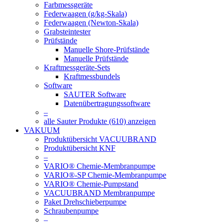
Farbmessgeräte
Federwaagen (g/kg-Skala)
Federwaagen (Newton-Skala)
Grabsteintester
Prüfstände
Manuelle Shore-Prüfstände
Manuelle Prüfstände
Kraftmessgeräte-Sets
Kraftmessbundels
Software
SAUTER Software
Datenübertragungssoftware
–
alle Sauter Produkte (610) anzeigen
VAKUUM
Produktübersicht VACUUBRAND
Produktübersicht KNF
–
VARIO® Chemie-Membranpumpe
VARIO®-SP Chemie-Membranpumpe
VARIO® Chemie-Pumpstand
VACUUBRAND Membranpumpe
Paket Drehschieberpumpe
Schraubenpumpe
–