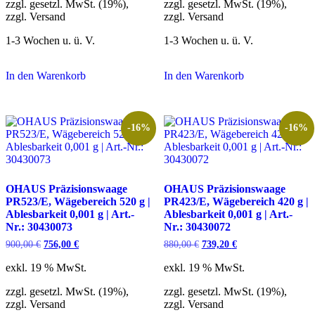
zzgl. gesetzl. MwSt. (19%),
zzgl. gesetzl. MwSt. (19%),
zzgl. Versand
zzgl. Versand
1-3 Wochen u. ü. V.
1-3 Wochen u. ü. V.
In den Warenkorb
In den Warenkorb
-16%
-16%
OHAUS Präzisionswaage
OHAUS Präzisionswaage
PR523/E, Wägebereich 520 g |
PR423/E, Wägebereich 420 g |
Ablesbarkeit 0,001 g | Art.-
Ablesbarkeit 0,001 g | Art.-
Nr.: 30430073
Nr.: 30430072
Ursprünglicher
Aktueller
Ursprünglicher
Aktueller
900,00
€
756,00
€
880,00
€
739,20
€
Preis
Preis
Preis
Preis
war:
ist:
war:
ist:
exkl. 19 % MwSt.
exkl. 19 % MwSt.
900,00 €
756,00 €.
880,00 €
739,20 €.
zzgl. gesetzl. MwSt. (19%),
zzgl. gesetzl. MwSt. (19%),
zzgl. Versand
zzgl. Versand