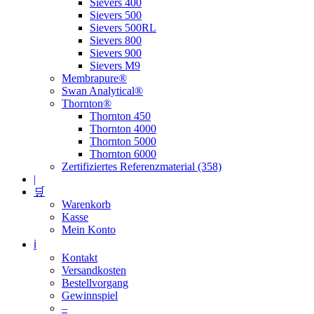
Sievers 400
Sievers 500
Sievers 500RL
Sievers 800
Sievers 900
Sievers M9
Membrapure®
Swan Analytical®
Thornton®
Thornton 450
Thornton 4000
Thornton 5000
Thornton 6000
Zertifiziertes Referenzmaterial (358)
|
🛒
Warenkorb
Kasse
Mein Konto
ℹ️
Kontakt
Versandkosten
Bestellvorgang
Gewinnspiel
–