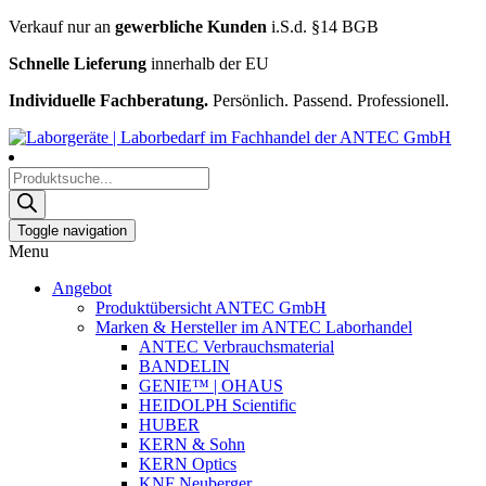
Verkauf nur an
gewerbliche Kunden
i.S.d. §14 BGB
Schnelle Lieferung
innerhalb der EU
Individuelle Fachberatung.
Persönlich. Passend. Professionell.
Products
search
Toggle navigation
Menu
Angebot
Produktübersicht ANTEC GmbH
Marken & Hersteller im ANTEC Laborhandel
ANTEC Verbrauchsmaterial
BANDELIN
GENIE™ | OHAUS
HEIDOLPH Scientific
HUBER
KERN & Sohn
KERN Optics
KNF Neuberger