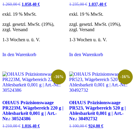
Ursprünglicher
Aktueller
Ursprünglicher
Aktueller
1.260,00
€
1.058,40
€
1.235,00
€
1.037,40
€
Preis
Preis
Preis
Preis
war:
ist:
war:
ist:
exkl. 19 % MwSt.
exkl. 19 % MwSt.
1.260,00 €
1.058,40 €.
1.235,00 €
1.037,40 €.
zzgl. gesetzl. MwSt. (19%),
zzgl. gesetzl. MwSt. (19%),
zzgl. Versand
zzgl. Versand
1-3 Wochen u. ü. V.
1-3 Wochen u. ü. V.
In den Warenkorb
In den Warenkorb
-16%
-16%
OHAUS Präzisionswaage
OHAUS Präzisionswaage
PR223M, Wägebereich 220 g |
PR523, Wägebereich 520 g |
Ablesbarkeit 0,001 g | Art.-
Ablesbarkeit 0,001 g | Art.-
Nr.: 30524386
Nr.: 30492732
Ursprünglicher
Aktueller
Ursprünglicher
Aktueller
1.210,00
€
1.016,40
€
1.100,00
€
924,00
€
Preis
Preis
Preis
Preis