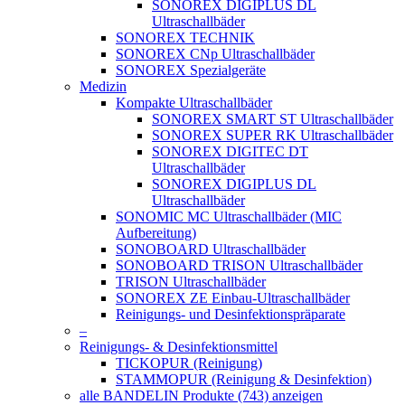
SONOREX DIGIPLUS DL
Ultraschallbäder
SONOREX TECHNIK
SONOREX CNp Ultraschallbäder
SONOREX Spezialgeräte
Medizin
Kompakte Ultraschallbäder
SONOREX SMART ST Ultraschallbäder
SONOREX SUPER RK Ultraschallbäder
SONOREX DIGITEC DT
Ultraschallbäder
SONOREX DIGIPLUS DL
Ultraschallbäder
SONOMIC MC Ultraschallbäder (MIC
Aufbereitung)
SONOBOARD Ultraschallbäder
SONOBOARD TRISON Ultraschallbäder
TRISON Ultraschallbäder
SONOREX ZE Einbau-Ultraschallbäder
Reinigungs- und Desinfektionspräparate
–
Reinigungs- & Desinfektionsmittel
TICKOPUR (Reinigung)
STAMMOPUR (Reinigung & Desinfektion)
alle BANDELIN Produkte (743) anzeigen