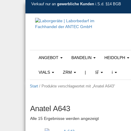
Verkauf nur an
gewerbliche Kunden
i.S.d. §14 BGB
ANGEBOT
BANDELIN
HEIDOLPH
VIALS
ZRM
|
🛒
ℹ️
Start
/ Produkte verschlagwortet mit „Anatel A643“
Anatel A643
Nach Beliebtheit s
Alle 15 Ergebnisse werden angezeigt