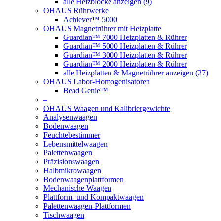
alle Heizblöcke anzeigen (9)
OHAUS Rührwerke
Achiever™ 5000
OHAUS Magnetrührer mit Heizplatte
Guardian™ 7000 Heizplatten & Rührer
Guardian™ 5000 Heizplatten & Rührer
Guardian™ 3000 Heizplatten & Rührer
Guardian™ 2000 Heizplatten & Rührer
alle Heizplatten & Magnetrührer anzeigen (27)
OHAUS Labor-Homogenisatoren
Bead Genie™
–
OHAUS Waagen und Kalibriergewichte
Analysenwaagen
Bodenwaagen
Feuchtebestimmer
Lebensmittelwaagen
Palettenwaagen
Präzisionswaagen
Halbmikrowaagen
Bodenwaagenplattformen
Mechanische Waagen
Plattform- und Kompaktwaagen
Palettenwaagen-Plattformen
Tischwaagen