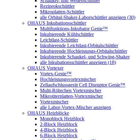
Schaukel- und Wellenschüttler
Reziprokschüttler
Mikroplatten-Schüttler
alle Orbital-Shaker-Laborschüttler anzeigen (30)
OHAUS Inkubationsschüttler
Multifunktions-Inkubator Genie™
Inkubierende Kühlschüttler
Leichtlast-Schüttler
Inkubierende Leichtlast-Orbitalschüttler
Inkubierende Hochleistungs-Orbitalschüttler
Inkubierende Schaukel- und Schwing-Shaker
alle Inkubationsschüttler anzeigen (18)
OHAUS Vortexer
Vortex-Genie™
Hochleistungsvortexmischer
Zellaufschlussgerät Cell Disruptor Genie™
Multi-Röhrchen Vortexmischer
Mikrotiterplatten-Vortexmischer
Vortexmischer
alle Labor-Vortex-Mischer anzeigen
OHAUS Heizblöcke
Monoblock Heizblock
2-Block Heizblock
4-Block Heizblock
6-Block Heizblock