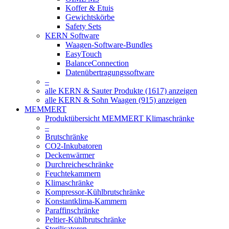
Koffer & Etuis
Gewichtskörbe
Safety Sets
KERN Software
Waagen-Software-Bundles
EasyTouch
BalanceConnection
Datenübertragungssoftware
–
alle KERN & Sauter Produkte (1617) anzeigen
alle KERN & Sohn Waagen (915) anzeigen
MEMMERT
Produktübersicht MEMMERT Klimaschränke
–
Brutschränke
CO2-Inkubatoren
Deckenwärmer
Durchreicheschränke
Feuchtekammern
Klimaschränke
Kompressor-Kühlbrutschränke
Konstantklima-Kammern
Paraffinschränke
Peltier-Kühlbrutschränke
Sterilisatoren