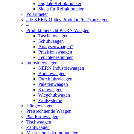
Digitale Refraktometer
Skala für Refraktometer
Polarimeter
alle KERN Optics Produkte (627) anzeigen
–
Produktübersicht KERN Waagen
Taschenwaagen
Schulwaagen
Analysenwaagen*
Präzisionswaagen
Feuchtebestimmer
Industriewaagen
KERN Industriewaagen
Bodenwaagen
Durchfahrwaagen
Palettenwaagen
Kranwaagen
Wiegehubwagen
Zählsysteme
Hängewaagen
Preisrechnende Waagen
Plattformwaagen
Tischwaagen
Zählwaagen
Messtechnik-Komponenten