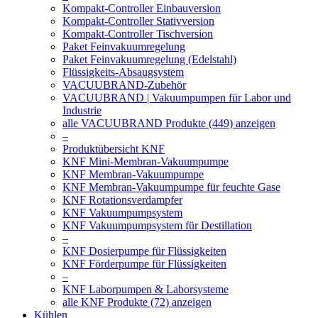
Kompakt-Controller Einbauversion
Kompakt-Controller Stativversion
Kompakt-Controller Tischversion
Paket Feinvakuumregelung
Paket Feinvakuumregelung (Edelstahl)
Flüssigkeits-Absaugsystem
VACUUBRAND-Zubehör
VACUUBRAND | Vakuumpumpen für Labor und
Industrie
alle VACUUBRAND Produkte (449) anzeigen
–
Produktübersicht KNF
KNF Mini-Membran-Vakuumpumpe
KNF Membran-Vakuumpumpe
KNF Membran-Vakuumpumpe für feuchte Gase
KNF Rotationsverdampfer
KNF Vakuumpumpsystem
KNF Vakuumpumpsystem für Destillation
–
KNF Dosierpumpe für Flüssigkeiten
KNF Förderpumpe für Flüssigkeiten
–
KNF Laborpumpen & Laborsysteme
alle KNF Produkte (72) anzeigen
Kühlen