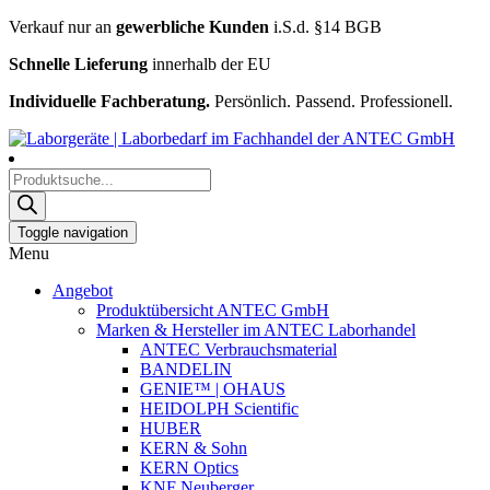
Verkauf nur an
gewerbliche Kunden
i.S.d. §14 BGB
Schnelle Lieferung
innerhalb der EU
Individuelle Fachberatung.
Persönlich. Passend. Professionell.
Products
search
Toggle navigation
Menu
Angebot
Produktübersicht ANTEC GmbH
Marken & Hersteller im ANTEC Laborhandel
ANTEC Verbrauchsmaterial
BANDELIN
GENIE™ | OHAUS
HEIDOLPH Scientific
HUBER
KERN & Sohn
KERN Optics
KNF Neuberger