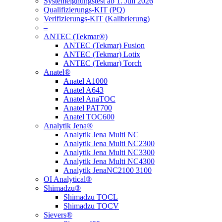
Systemeignungstest ab 1. Juli 2026
Qualifizierungs-KIT (PQ)
Verifizierungs-KIT (Kalibrierung)
–
ANTEC (Tekmar®)
ANTEC (Tekmar) Fusion
ANTEC (Tekmar) Lotix
ANTEC (Tekmar) Torch
Anatel®
Anatel A1000
Anatel A643
Anatel AnaTOC
Anatel PAT700
Anatel TOC600
Analytik Jena®
Analytik Jena Multi NC
Analytik Jena Multi NC2300
Analytik Jena Multi NC3300
Analytik Jena Multi NC4300
Analytik JenaNC2100 3100
OI Analytical®
Shimadzu®
Shimadzu TOCL
Shimadzu TOCV
Sievers®