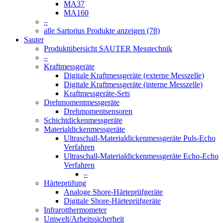
MA37
MA160
–
alle Sartorius Produkte anzeigen (78)
Sauter
Produktübersicht SAUTER Messtechnik
–
Kraftmessgeräte
Digitale Kraftmessgeräte (externe Messzelle)
Digitale Kraftmessgeräte (interne Messzelle)
Kraftmessgeräte-Sets
Drehmomentmessgeräte
Drehmomentsensoren
Schichtdickenmessgeräte
Materialdickenmessgeräte
Ultraschall-Materialdickenmessgeräte Puls-Echo
Verfahren
Ultraschall-Materialdickenmessgeräte Echo-Echo
Verfahren
–
Härteprüfung
Analoge Shore-Härteprüfgeräte
Digitale Shore-Härteprüfgeräte
Infrarotthermometer
Umwelt/Arbeitssicherheit