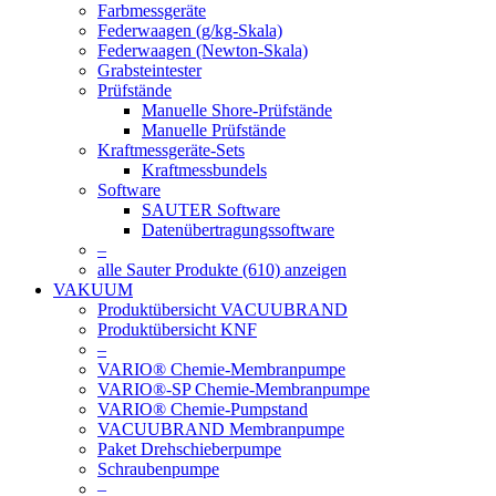
Farbmessgeräte
Federwaagen (g/kg-Skala)
Federwaagen (Newton-Skala)
Grabsteintester
Prüfstände
Manuelle Shore-Prüfstände
Manuelle Prüfstände
Kraftmessgeräte-Sets
Kraftmessbundels
Software
SAUTER Software
Datenübertragungssoftware
–
alle Sauter Produkte (610) anzeigen
VAKUUM
Produktübersicht VACUUBRAND
Produktübersicht KNF
–
VARIO® Chemie-Membranpumpe
VARIO®-SP Chemie-Membranpumpe
VARIO® Chemie-Pumpstand
VACUUBRAND Membranpumpe
Paket Drehschieberpumpe
Schraubenpumpe
–