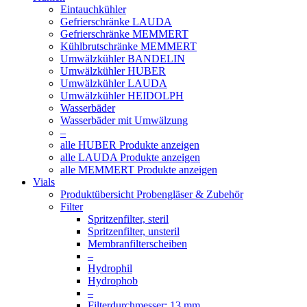
Eintauchkühler
Gefrierschränke LAUDA
Gefrierschränke MEMMERT
Kühlbrutschränke MEMMERT
Umwälzkühler BANDELIN
Umwälzkühler HUBER
Umwälzkühler LAUDA
Umwälzkühler HEIDOLPH
Wasserbäder
Wasserbäder mit Umwälzung
–
alle HUBER Produkte anzeigen
alle LAUDA Produkte anzeigen
alle MEMMERT Produkte anzeigen
Vials
Produktübersicht Probengläser & Zubehör
Filter
Spritzenfilter, steril
Spritzenfilter, unsteril
Membranfilterscheiben
–
Hydrophil
Hydrophob
–
Filterdurchmesser: 13 mm