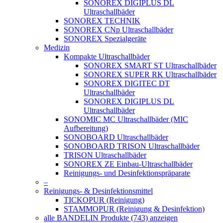
SONOREX DIGIPLUS DL
Ultraschallbäder
SONOREX TECHNIK
SONOREX CNp Ultraschallbäder
SONOREX Spezialgeräte
Medizin
Kompakte Ultraschallbäder
SONOREX SMART ST Ultraschallbäder
SONOREX SUPER RK Ultraschallbäder
SONOREX DIGITEC DT
Ultraschallbäder
SONOREX DIGIPLUS DL
Ultraschallbäder
SONOMIC MC Ultraschallbäder (MIC
Aufbereitung)
SONOBOARD Ultraschallbäder
SONOBOARD TRISON Ultraschallbäder
TRISON Ultraschallbäder
SONOREX ZE Einbau-Ultraschallbäder
Reinigungs- und Desinfektionspräparate
–
Reinigungs- & Desinfektionsmittel
TICKOPUR (Reinigung)
STAMMOPUR (Reinigung & Desinfektion)
alle BANDELIN Produkte (743) anzeigen