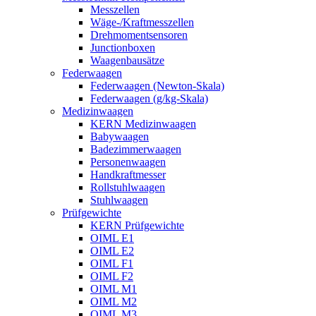
Messzellen
Wäge-/Kraftmesszellen
Drehmomentsensoren
Junctionboxen
Waagenbausätze
Federwaagen
Federwaagen (Newton-Skala)
Federwaagen (g/kg-Skala)
Medizinwaagen
KERN Medizinwaagen
Babywaagen
Badezimmerwaagen
Personenwaagen
Handkraftmesser
Rollstuhlwaagen
Stuhlwaagen
Prüfgewichte
KERN Prüfgewichte
OIML E1
OIML E2
OIML F1
OIML F2
OIML M1
OIML M2
OIML M3