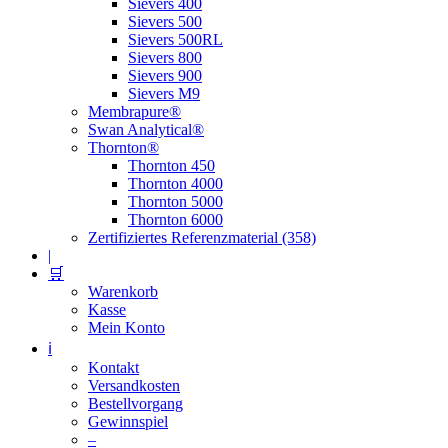
Sievers 400
Sievers 500
Sievers 500RL
Sievers 800
Sievers 900
Sievers M9
Membrapure®
Swan Analytical®
Thornton®
Thornton 450
Thornton 4000
Thornton 5000
Thornton 6000
Zertifiziertes Referenzmaterial (358)
|
🛒
Warenkorb
Kasse
Mein Konto
ℹ️
Kontakt
Versandkosten
Bestellvorgang
Gewinnspiel
–