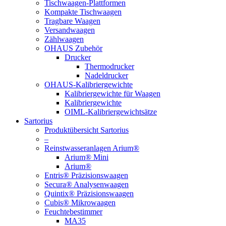
Tischwaagen-Plattformen
Kompakte Tischwaagen
Tragbare Waagen
Versandwaagen
Zählwaagen
OHAUS Zubehör
Drucker
Thermodrucker
Nadeldrucker
OHAUS-Kalibriergewichte
Kalibriergewichte für Waagen
Kalibriergewichte
OIML-Kalibriergewichtsätze
Sartorius
Produktübersicht Sartorius
–
Reinstwasseranlagen Arium®
Arium® Mini
Arium®
Entris® Präzisionswaagen
Secura® Analysenwaagen
Quintix® Präzisionswaagen
Cubis® Mikrowaagen
Feuchtebestimmer
MA35