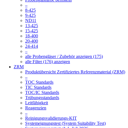
–
8-425
9-425
ND11
13-425
15-425
18-400
20-400
24-414
–
alle Probengläser / Zubehör anzeigen (175)
alle Filter (176) anzeigen
ZRM
Produktübersicht Zertifiziertes Referenzmaterial (ZRM)
–
TOC Standards
TIC Standards
TOC/IC Standards
Trübungsstandards
Leitfähigkeit
Reagenzien
–
Reinigungsvalidierungs-KIT
Systemeignungstest (System Suitability Test)