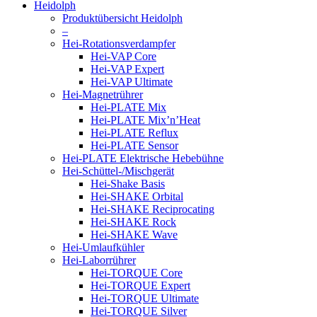
Heidolph
Produktübersicht Heidolph
–
Hei-Rotationsverdampfer
Hei-VAP Core
Hei-VAP Expert
Hei-VAP Ultimate
Hei-Magnetrührer
Hei-PLATE Mix
Hei-PLATE Mix’n’Heat
Hei-PLATE Reflux
Hei-PLATE Sensor
Hei-PLATE Elektrische Hebebühne
Hei-Schüttel-/Mischgerät
Hei-Shake Basis
Hei-SHAKE Orbital
Hei-SHAKE Reciprocating
Hei-SHAKE Rock
Hei-SHAKE Wave
Hei-Umlaufkühler
Hei-Laborrührer
Hei-TORQUE Core
Hei-TORQUE Expert
Hei-TORQUE Ultimate
Hei-TORQUE Silver