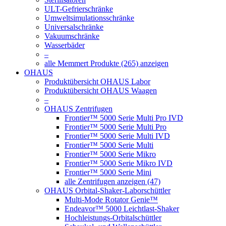
ULT-Gefrierschränke
Umweltsimulationsschränke
Universalschränke
Vakuumschränke
Wasserbäder
–
alle Memmert Produkte (265) anzeigen
OHAUS
Produktübersicht OHAUS Labor
Produktübersicht OHAUS Waagen
–
OHAUS Zentrifugen
Frontier™ 5000 Serie Multi Pro IVD
Frontier™ 5000 Serie Multi Pro
Frontier™ 5000 Serie Multi IVD
Frontier™ 5000 Serie Multi
Frontier™ 5000 Serie Mikro
Frontier™ 5000 Serie Mikro IVD
Frontier™ 5000 Serie Mini
alle Zentrifugen anzeigen (47)
OHAUS Orbital-Shaker-Laborschüttler
Multi-Mode Rotator Genie™
Endeavor™ 5000 Leichtlast-Shaker
Hochleistungs-Orbitalschüttler