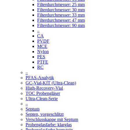
Filterdurchmesser: 25 mm
Filterdurchmesser: 30 mm
Filterdurchmesser: 33 mm
Filterdurchmesser: 47 mm
Filterdurchmesser: 90 mm
–
CA
PVDF
MCE
Nylon
PES
PTFE
RC
–
PFAS-Analytik
GC-Vial-KIT (Ultra-Clean)
High-Recovery-Vial
TOC Probengläser
Ultra-Clean-Serie
–
Septum
Septen, vorgeschlitzt
Verschlusskappe mit Septum
Probenglasfarbe: klarglas
Probenglasfarbe bernstein