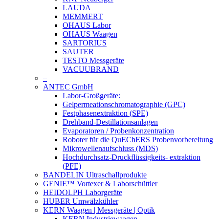
LAUDA
MEMMERT
OHAUS Labor
OHAUS Waagen
SARTORIUS
SAUTER
TESTO Messgeräte
VACUUBRAND
–
ANTEC GmbH
Labor-Großgeräte:
Gelpermeationschromatographie (GPC)
Festphasenextraktion (SPE)
Drehband-Destillationsanlagen
Evaporatoren / Probenkonzentration
Roboter für die QuEChERS Probenvorbereitung
Mikrowellenaufschluss (MDS)
Hochdurchsatz-Druckflüssigkeits- extraktion
(PFE)
BANDELIN Ultraschallprodukte
GENIE™ Vortexer & Laborschüttler
HEIDOLPH Laborgeräte
HUBER Umwälzkühler
KERN Waagen | Messgeräte | Optik
KERN Industriewaagen