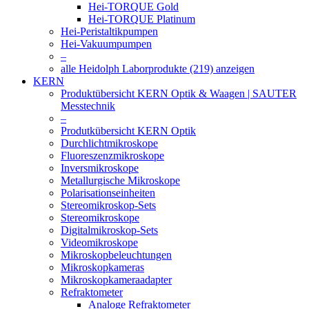
Hei-TORQUE Gold
Hei-TORQUE Platinum
Hei-Peristaltikpumpen
Hei-Vakuumpumpen
–
alle Heidolph Laborprodukte (219) anzeigen
KERN
Produktübersicht KERN Optik & Waagen | SAUTER
Messtechnik
–
Produtkübersicht KERN Optik
Durchlichtmikroskope
Fluoreszenzmikroskope
Inversmikroskope
Metallurgische Mikroskope
Polarisationseinheiten
Stereomikroskop-Sets
Stereomikroskope
Digitalmikroskop-Sets
Videomikroskope
Mikroskopbeleuchtungen
Mikroskopkameras
Mikroskopkameraadapter
Refraktometer
Analoge Refraktometer