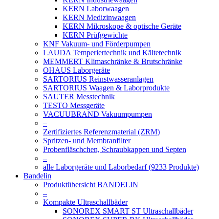
KERN Laborwaagen
KERN Medizinwaagen
KERN Mikroskope & optische Geräte
KERN Prüfgewichte
KNF Vakuum- und Förderpumpen
LAUDA Temperiertechnik und Kältetechnik
MEMMERT Klimaschränke & Brutschränke
OHAUS Laborgeräte
SARTORIUS Reinstwasseranlagen
SARTORIUS Waagen & Laborprodukte
SAUTER Messtechnik
TESTO Messgeräte
VACUUBRAND Vakuumpumpen
–
Zertifiziertes Referenzmaterial (ZRM)
Spritzen- und Membranfilter
Probenfläschchen, Schraubkappen und Septen
–
alle Laborgeräte und Laborbedarf (9233 Produkte)
Bandelin
Produktübersicht BANDELIN
–
Kompakte Ultraschallbäder
SONOREX SMART ST Ultraschallbäder