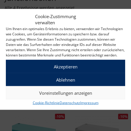
v
Nach Beliebtheit sortiert
Alle 4 Ergebnisse werden angezeigt
i
g
Cookie-Zustimmung
a
verwalten
t
Um Ihnen ein optimales Erlebnis zu bieten, verwenden wir Technologien
-10%
-10%
i
wie Cookies, um Geräteinformationen zu speichern bzw. darauf
o
zuzugreifen. Wenn Sie diesen Technologien zustimmen, können wir
n
Daten wie das Surfverhalten oder eindeutige IDs auf dieser Website
verarbeiten. Wenn Sie Ihre Zustimmung nicht erteilen oder zurückziehen,
können bestimmte Merkmale und Funktionen beeinträchtigt werden.
Akzeptieren
Sauter Junctionbox CJ X468,
Sauter Junctionbox CJ X467,
Ablehnen
Anschlussmöglichkeiten: 4,
Anschlussmöglichkeiten: 4,
Aluminium, IP68
rostfreier Stahl, IP67
Ursprünglicher Preis war: 130,00 €
Aktueller Preis ist: 117,00 €.
Ursprünglicher 
Aktuell
130,00
€
117,00
€
220,00
€
198,00
€
Voreinstellungen anzeigen
exkl. 19 % MwSt.
exkl. 19 % MwSt.
Cookie-Richtlinie
Datenschutz
Impressum
-10%
-10%