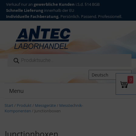
Verkauf nur an
gewerbliche Kunden
i.S.d. §14 BGB
Schnelle Lieferung
innerhalb der EU
Individuelle Fachberatung.
Persönlich. Passend. Professionell.
Products search
0
Menu
T
o
g
Start
/
Produkt
/
Messgeräte
/
Messtechnik-
g
Komponenten
/ Junctionboxen
l
e
n
Junctionboxen
a