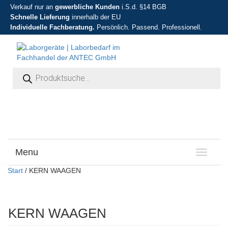
Verkauf nur an
gewerbliche Kunden
i.S.d. §14 BGB
Schnelle Lieferung
innerhalb der EU
Individuelle Fachberatung.
Persönlich. Passend. Professionell.
Products search
Menu
T
o
Start
/ KERN WAAGEN
g
g
l
e
KERN WAAGEN
n
a