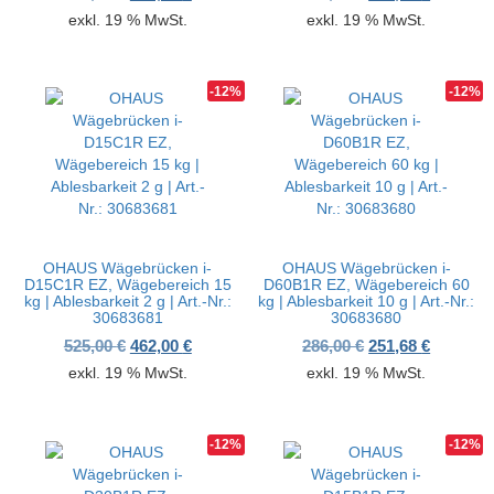
exkl. 19 % MwSt.
exkl. 19 % MwSt.
-12%
-12%
OHAUS Wägebrücken i-
OHAUS Wägebrücken i-
D15C1R EZ, Wägebereich 15
D60B1R EZ, Wägebereich 60
kg | Ablesbarkeit 2 g | Art.-Nr.:
kg | Ablesbarkeit 10 g | Art.-Nr.:
30683681
30683680
Ursprünglicher Preis war: 525,00 €
Aktueller Preis ist: 462,00 €.
Ursprünglicher P
Aktueller
525,00
€
462,00
€
286,00
€
251,68
€
exkl. 19 % MwSt.
exkl. 19 % MwSt.
-12%
-12%