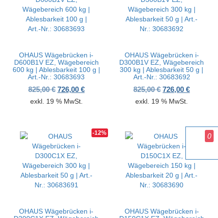
OHAUS Wägebrücken i-
OHAUS Wägebrücken i-
D600B1V EZ, Wägebereich
D300B1V EZ, Wägebereich
600 kg | Ablesbarkeit 100 g |
300 kg | Ablesbarkeit 50 g |
Art.-Nr.: 30683693
Art.-Nr.: 30683692
Ursprünglicher Preis war: 825,00 €
Aktueller Preis ist: 726,00 €.
Ursprünglicher P
Aktueller
825,00
€
726,00
€
825,00
€
726,00
€
exkl. 19 % MwSt.
exkl. 19 % MwSt.
-12%
-12%
0
OHAUS Wägebrücken i-
OHAUS Wägebrücken i-