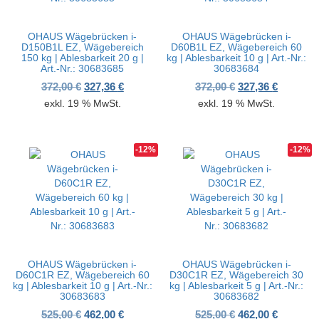
OHAUS Wägebrücken i-
OHAUS Wägebrücken i-
D150B1L EZ, Wägebereich
D60B1L EZ, Wägebereich 60
150 kg | Ablesbarkeit 20 g |
kg | Ablesbarkeit 10 g | Art.-Nr.:
Art.-Nr.: 30683685
30683684
Ursprünglicher Preis war: 372,00 €
Aktueller Preis ist: 327,36 €.
Ursprünglicher P
Aktueller
372,00
€
327,36
€
372,00
€
327,36
€
exkl. 19 % MwSt.
exkl. 19 % MwSt.
-12%
-12%
OHAUS Wägebrücken i-
OHAUS Wägebrücken i-
D60C1R EZ, Wägebereich 60
D30C1R EZ, Wägebereich 30
kg | Ablesbarkeit 10 g | Art.-Nr.:
kg | Ablesbarkeit 5 g | Art.-Nr.:
30683683
30683682
Ursprünglicher Preis war: 525,00 €
Aktueller Preis ist: 462,00 €.
Ursprünglicher P
Aktueller
525,00
€
462,00
€
525,00
€
462,00
€