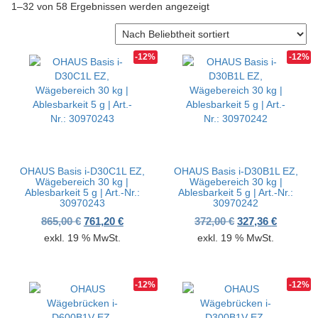
Nach Beliebtheit sortiert
1–32 von 58 Ergebnissen werden angezeigt
v
i
g
a
-12%
-12%
t
i
o
n
OHAUS Basis i-D30C1L EZ,
OHAUS Basis i-D30B1L EZ,
Wägebereich 30 kg |
Wägebereich 30 kg |
Ablesbarkeit 5 g | Art.-Nr.:
Ablesbarkeit 5 g | Art.-Nr.:
30970243
30970242
Ursprünglicher Preis war: 865,00 €
Aktueller Preis ist: 761,20 €.
Ursprünglicher P
Aktueller
865,00
€
761,20
€
372,00
€
327,36
€
exkl. 19 % MwSt.
exkl. 19 % MwSt.
-12%
-12%