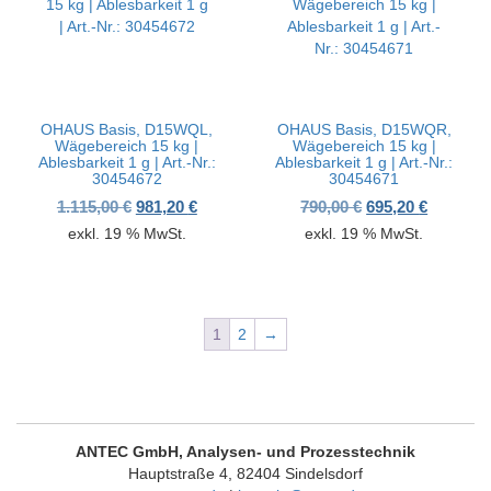
OHAUS Basis, D15WQL,
OHAUS Basis, D15WQR,
Wägebereich 15 kg |
Wägebereich 15 kg |
Ablesbarkeit 1 g | Art.-Nr.:
Ablesbarkeit 1 g | Art.-Nr.:
30454672
30454671
Ursprünglicher Preis war: 1.115,00 €
Aktueller Preis ist: 981,20 €.
Ursprünglicher P
Aktueller
1.115,00
€
981,20
€
790,00
€
695,20
€
exkl. 19 % MwSt.
exkl. 19 % MwSt.
1
2
→
ANTEC GmbH, Analysen- und Prozesstechnik
Hauptstraße 4, 82404 Sindelsdorf