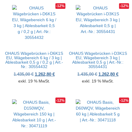
-12%
-12%
OHAUS Wägebrücken i-D6K1S
OHAUS Wägebrücken i-D3K1S
EU, Wägebereich 6 kg / 3 kg |
EU, Wägebereich 3 kg |
Ablesbarkeit 0,5 g / 0,2 g | Art.-
Ablesbarkeit 0,5 g | Art.-Nr.:
Nr.: 30554432
30554431
Ursprünglicher Preis war: 1.435,00 €
Aktueller Preis ist: 1.262,80 €.
Ursprünglicher P
Aktuell
1.435,00
€
1.262,80
€
1.435,00
€
1.262,80
€
exkl. 19 % MwSt.
exkl. 19 % MwSt.
-12%
-12%