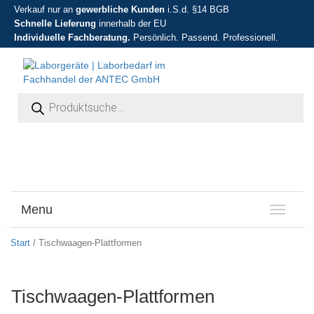
Verkauf nur an
gewerbliche Kunden
i.S.d. §14 BGB
Schnelle Lieferung
innerhalb der EU
Individuelle Fachberatung.
Persönlich. Passend. Professionell.
Products search
Menu
T
o
g
Start
/ Tischwaagen-Plattformen
g
l
e
Tischwaagen-Plattformen
n
a