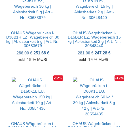
OHAUS Wägebrücken i-
OHAUS Wägebrücken i-
D30B1R EZ, Wägebereich 30
D15B1R EZ, Wägebereich 15
kg | Ablesbarkeit 5 g | Art.-Nr.:
kg | Ablesbarkeit 2 g | Art.-Nr.:
30683679
30648440
Ursprünglicher Preis war: 286,00 €
Aktueller Preis ist: 251,68 €.
Ursprünglicher P
Aktueller
286,00
€
251,68
€
281,00
€
247,28
€
exkl. 19 % MwSt.
exkl. 19 % MwSt.
-12%
-12%
OHAUS Wägebrücken i-
OHAUS Wägebrücken i-