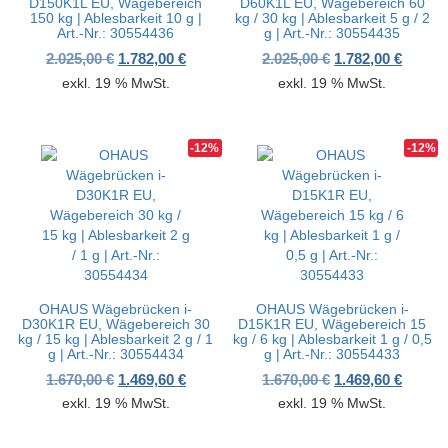
D150K1L EU, Wägebereich
D60K1L EU, Wägebereich 60
150 kg | Ablesbarkeit 10 g |
kg / 30 kg | Ablesbarkeit 5 g / 2
Art.-Nr.: 30554436
g | Art.-Nr.: 30554435
Ursprünglicher Preis war: 2.025,00 €
Aktueller Preis ist: 1.782,00 €.
Ursprünglicher P
Aktuell
2.025,00
€
1.782,00
€
2.025,00
€
1.782,00
€
exkl. 19 % MwSt.
exkl. 19 % MwSt.
-12%
-12%
OHAUS Wägebrücken i-
OHAUS Wägebrücken i-
D30K1R EU, Wägebereich 30
D15K1R EU, Wägebereich 15
kg / 15 kg | Ablesbarkeit 2 g / 1
kg / 6 kg | Ablesbarkeit 1 g / 0,5
g | Art.-Nr.: 30554434
g | Art.-Nr.: 30554433
Ursprünglicher Preis war: 1.670,00 €
Aktueller Preis ist: 1.469,60 €.
Ursprünglicher P
Aktuell
1.670,00
€
1.469,60
€
1.670,00
€
1.469,60
€
exkl. 19 % MwSt.
exkl. 19 % MwSt.