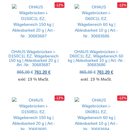
-12%
-12%
OHAUS Wägebrücken i-
OHAUS Wägebrücken i-
D150C1L EZ, Wägebereich
D60C1L EZ, Wägebereich 60
150 kg | Ablesbarkeit 20 g |
kg | Ablesbarkeit 10 g | Art.-Nr.:
Art.-Nr.: 30683687
30683686
Ursprünglicher Preis war: 865,00 €
Aktueller Preis ist: 761,20 €.
Ursprünglicher P
Aktueller
865,00
€
761,20
€
865,00
€
761,20
€
exkl. 19 % MwSt.
exkl. 19 % MwSt.
-12%
-12%