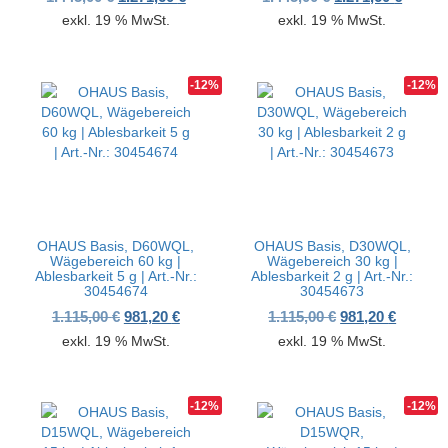
exkl. 19 % MwSt.
exkl. 19 % MwSt.
-12%
-12%
OHAUS Basis, D60WQL,
OHAUS Basis, D30WQL,
Wägebereich 60 kg |
Wägebereich 30 kg |
Ablesbarkeit 5 g | Art.-Nr.:
Ablesbarkeit 2 g | Art.-Nr.:
30454674
30454673
Ursprünglicher Preis war: 1.115,00 €
Aktueller Preis ist: 981,20 €.
Ursprünglicher 
Aktuelle
1.115,00
€
981,20
€
1.115,00
€
981,20
€
exkl. 19 % MwSt.
exkl. 19 % MwSt.
-12%
-12%