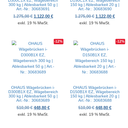
D300C1X EZ, Wägebereich
D150C1X EZ, Wägebereich
300 kg | Ablesbarkeit 50 g |
150 kg | Ablesbarkeit 20 g |
Art.-Nr.: 30683691
Art.-Nr.: 30683690
Ursprünglicher Preis war: 1.275,00 €
Aktueller Preis ist: 1.122,00 €.
Ursprünglicher P
Aktuell
1.275,00
€
1.122,00
€
1.275,00
€
1.122,00
€
exkl. 19 % MwSt.
exkl. 19 % MwSt.
-12%
-12%
OHAUS Wägebrücken i-
OHAUS Wägebrücken i-
D300B1X EZ, Wägebereich
D150B1X EZ, Wägebereich
300 kg | Ablesbarkeit 50 g |
150 kg | Ablesbarkeit 20 g |
Art.-Nr.: 30683689
Art.-Nr.: 30683688
Ursprünglicher Preis war: 510,00 €
Aktueller Preis ist: 448,80 €.
Ursprünglicher P
Aktueller
510,00
€
448,80
€
510,00
€
448,80
€
exkl. 19 % MwSt.
exkl. 19 % MwSt.