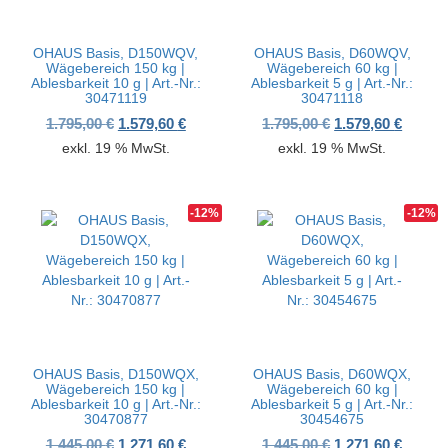
OHAUS Basis, D150WQV,
OHAUS Basis, D60WQV,
Wägebereich 150 kg |
Wägebereich 60 kg |
Ablesbarkeit 10 g | Art.-Nr.:
Ablesbarkeit 5 g | Art.-Nr.:
30471119
30471118
Ursprünglicher Preis war: 1.795,00 €
Aktueller Preis ist: 1.579,60 €.
Ursprünglicher P
Aktuell
1.795,00
€
1.579,60
€
1.795,00
€
1.579,60
€
exkl. 19 % MwSt.
exkl. 19 % MwSt.
-12%
-12%
OHAUS Basis, D150WQX,
OHAUS Basis, D60WQX,
Wägebereich 150 kg |
Wägebereich 60 kg |
Ablesbarkeit 10 g | Art.-Nr.:
Ablesbarkeit 5 g | Art.-Nr.:
30470877
30454675
Ursprünglicher Preis war: 1.445,00 €
Aktueller Preis ist: 1.271,60 €.
Ursprünglicher P
Aktuell
1.445,00
€
1.271,60
€
1.445,00
€
1.271,60
€