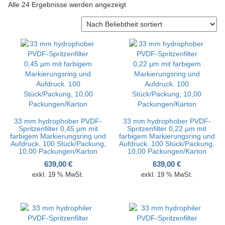
Nach Beliebtheit sortiert
Alle 24 Ergebnisse werden angezeigt
v
i
g
a
t
i
o
n
33 mm hydrophober PVDF-
33 mm hydrophober PVDF-
Spritzenfilter 0,45 µm mit
Spritzenfilter 0,22 µm mit
farbigem Markierungsring und
farbigem Markierungsring und
Aufdruck. 100 Stück/Packung,
Aufdruck. 100 Stück/Packung,
10,00 Packungen/Karton
10,00 Packungen/Karton
639,00
€
639,00
€
exkl. 19 % MwSt.
exkl. 19 % MwSt.