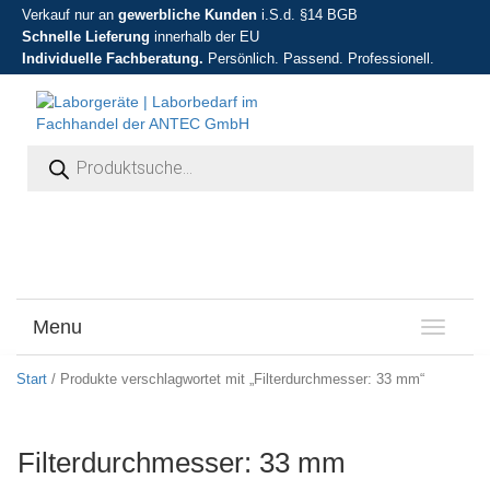
Verkauf nur an
gewerbliche Kunden
i.S.d. §14 BGB
Schnelle Lieferung
innerhalb der EU
Individuelle Fachberatung.
Persönlich. Passend. Professionell.
Products search
Menu
T
o
g
Start
/ Produkte verschlagwortet mit „Filterdurchmesser: 33 mm“
g
l
e
Filterdurchmesser: 33 mm
n
a