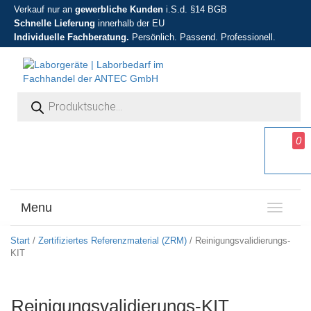
Verkauf nur an
gewerbliche Kunden
i.S.d. §14 BGB
Schnelle Lieferung
innerhalb der EU
Individuelle Fachberatung.
Persönlich. Passend. Professionell.
Products search
0
Menu
T
o
g
Start
/
Zertifiziertes Referenzmaterial (ZRM)
/ Reinigungsvalidierungs-
g
KIT
l
e
n
Reinigungsvalidierungs-KIT
a