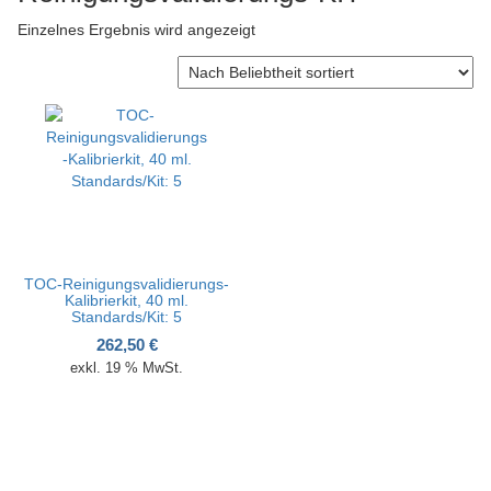
v
Einzelnes Ergebnis wird angezeigt
i
g
a
t
i
o
n
TOC-Reinigungsvalidierungs-
Kalibrierkit, 40 ml.
Standards/Kit: 5
262,50
€
exkl. 19 % MwSt.