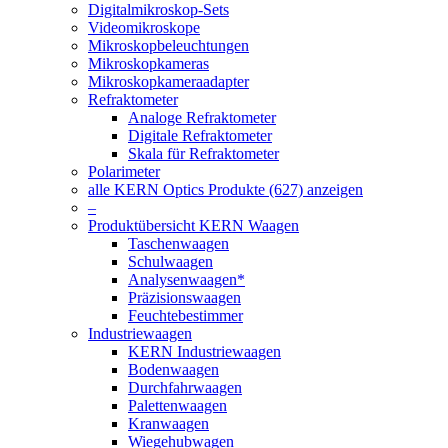
Digitalmikroskop-Sets
Videomikroskope
Mikroskopbeleuchtungen
Mikroskopkameras
Mikroskopkameraadapter
Refraktometer
Analoge Refraktometer
Digitale Refraktometer
Skala für Refraktometer
Polarimeter
alle KERN Optics Produkte (627) anzeigen
–
Produktübersicht KERN Waagen
Taschenwaagen
Schulwaagen
Analysenwaagen*
Präzisionswaagen
Feuchtebestimmer
Industriewaagen
KERN Industriewaagen
Bodenwaagen
Durchfahrwaagen
Palettenwaagen
Kranwaagen
Wiegehubwagen