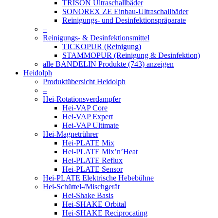
TRISON Ultraschallbäder
SONOREX ZE Einbau-Ultraschallbäder
Reinigungs- und Desinfektionspräparate
–
Reinigungs- & Desinfektionsmittel
TICKOPUR (Reinigung)
STAMMOPUR (Reinigung & Desinfektion)
alle BANDELIN Produkte (743) anzeigen
Heidolph
Produktübersicht Heidolph
–
Hei-Rotationsverdampfer
Hei-VAP Core
Hei-VAP Expert
Hei-VAP Ultimate
Hei-Magnetrührer
Hei-PLATE Mix
Hei-PLATE Mix’n’Heat
Hei-PLATE Reflux
Hei-PLATE Sensor
Hei-PLATE Elektrische Hebebühne
Hei-Schüttel-/Mischgerät
Hei-Shake Basis
Hei-SHAKE Orbital
Hei-SHAKE Reciprocating