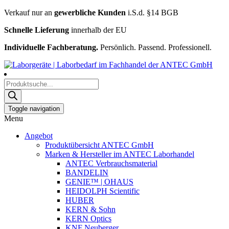
Verkauf nur an
gewerbliche Kunden
i.S.d. §14 BGB
Schnelle Lieferung
innerhalb der EU
Individuelle Fachberatung.
Persönlich. Passend. Professionell.
Products
search
Toggle navigation
Menu
Angebot
Produktübersicht ANTEC GmbH
Marken & Hersteller im ANTEC Laborhandel
ANTEC Verbrauchsmaterial
BANDELIN
GENIE™ | OHAUS
HEIDOLPH Scientific
HUBER
KERN & Sohn
KERN Optics
KNF Neuberger