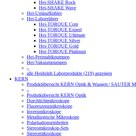
Hei-SHAKE Rock
Hei-SHAKE Wave
Hei-Umlaufkühler
Hei-Laborrührer
Hei-TORQUE Core
Hei-TORQUE Expert
Hei-TORQUE Ultimate
Hei-TORQUE Silver
Hei-TORQUE Gold
Hei-TORQUE Platinum
Hei-Peristaltikpumpen
Hei-Vakuumpumpen
–
alle Heidolph Laborprodukte (219) anzeigen
KERN
Produktübersicht KERN Optik & Waagen | SAUTER Me
–
Produtkübersicht KERN Optik
Durchlichtmikroskope
Fluoreszenzmikroskope
Inversmikroskope
Metallurgische Mikroskope
Polarisationseinheiten
Stereomikroskop-Sets
Stereomikroskope