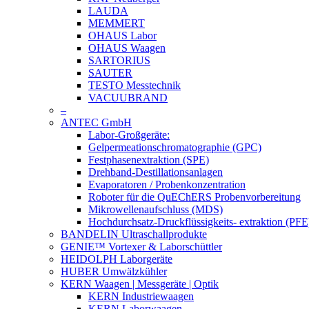
LAUDA
MEMMERT
OHAUS Labor
OHAUS Waagen
SARTORIUS
SAUTER
TESTO Messtechnik
VACUUBRAND
–
ANTEC GmbH
Labor-Großgeräte:
Gelpermeationschromatographie (GPC)
Festphasenextraktion (SPE)
Drehband-Destillationsanlagen
Evaporatoren / Probenkonzentration
Roboter für die QuEChERS Probenvorbereitung
Mikrowellenaufschluss (MDS)
Hochdurchsatz-Druckflüssigkeits- extraktion (PFE
BANDELIN Ultraschallprodukte
GENIE™ Vortexer & Laborschüttler
HEIDOLPH Laborgeräte
HUBER Umwälzkühler
KERN Waagen | Messgeräte | Optik
KERN Industriewaagen
KERN Laborwaagen