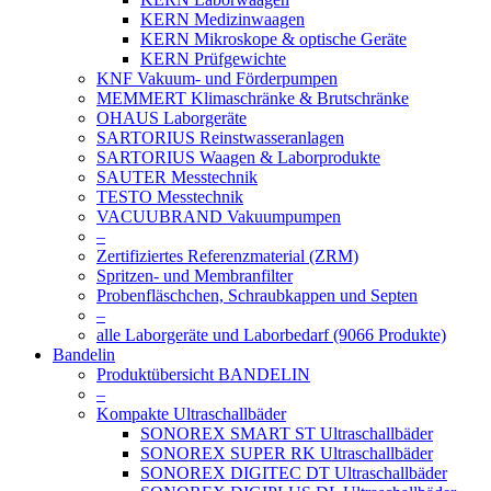
KERN Medizinwaagen
KERN Mikroskope & optische Geräte
KERN Prüfgewichte
KNF Vakuum- und Förderpumpen
MEMMERT Klimaschränke & Brutschränke
OHAUS Laborgeräte
SARTORIUS Reinstwasseranlagen
SARTORIUS Waagen & Laborprodukte
SAUTER Messtechnik
TESTO Messtechnik
VACUUBRAND Vakuumpumpen
–
Zertifiziertes Referenzmaterial (ZRM)
Spritzen- und Membranfilter
Probenfläschchen, Schraubkappen und Septen
–
alle Laborgeräte und Laborbedarf (9066 Produkte)
Bandelin
Produktübersicht BANDELIN
–
Kompakte Ultraschallbäder
SONOREX SMART ST Ultraschallbäder
SONOREX SUPER RK Ultraschallbäder
SONOREX DIGITEC DT Ultraschallbäder