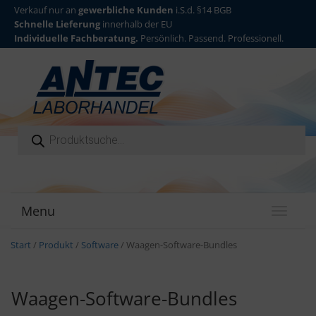
Verkauf nur an
gewerbliche Kunden
i.S.d. §14 BGB
Schnelle Lieferung
innerhalb der EU
Individuelle Fachberatung.
Persönlich. Passend. Professionell.
Products search
Menu
T
o
g
Start
/
Produkt
/
Software
/ Waagen-Software-Bundles
g
l
e
Waagen-Software-Bundles
n
a