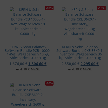
-10%
-10%
KERN & Sohn Balance-
KERN & Sohn Balance-
Software-Bundle PCB 10000-
Software-Bundle CKE 36K0.1-
1-Rez, Wägebereich 10 kg,
Inventory, Wägebereich 36
Ablesbarkeit 0,0001 kg
kg, Ablesbarkeit 0,0001 kg
Ursprünglicher Preis war: 1.674,00 €
Aktueller Preis ist: 1.506,60 €.
Ursprünglicher 
Aktue
1.674,00
€
1.506,60
€
2.550,00
€
2.295,00
€
exkl. 19 % MwSt.
exkl. 19 % MwSt.
-10%