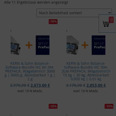
Nach Beliebtheit sortiert
Alle 11 Ergebnisse werden angezeigt
v
i
g
a
0
-10%
-10%
t
i
o
n
KERN & Sohn Balance-
KERN & Sohn Balance-
Software-Bundle IXC 6K-3M-
Software-Bundle IXC 30K-
PREPACK, Wägebereich 3000
3LM-PREPACK, Wägebereich
g | 6000 g, Ablesbarkeit 1 g |
15 kg | 30 kg, Ablesbarkeit
2 g
0,005 kg | 0,01 kg
Ursprünglicher Preis war: 2.970,00 €
Aktueller Preis ist: 2.673,00 €.
Ursprünglicher 
Aktue
2.970,00
€
2.673,00
€
3.170,00
€
2.853,00
€
exkl. 19 % MwSt.
exkl. 19 % MwSt.
-10%
-10%