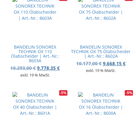
BANDELIN SONOREX
BANDELIN SONOREX
TECHNIK OX 110
TECHNIK OX 75 Ölabscheider
Ölabscheider | Art.-Nr.:
| Art.-Nr.: 8602A
8603A
Ursprünglicher
Aktue
10.177,00
€
9.668,15
€
Ursprünglicher Preis war: 10.293,00 €
Aktueller Preis ist: 9.778,35 €.
10.293,00
€
9.778,35
€
exkl. 19 % MwSt.
exkl. 19 % MwSt.
-5%
-5%