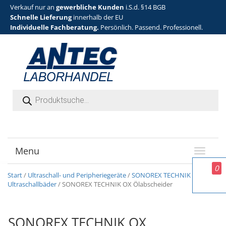
Verkauf nur an
gewerbliche Kunden
i.S.d. §14 BGB
Schnelle Lieferung
innerhalb der EU
Individuelle Fachberatung.
Persönlich. Passend. Professionell.
Products search
Menu
T
o
0
g
Start
/
Ultraschall- und Peripheriegeräte
/
SONOREX TECHNIK
g
Ultraschallbäder
/ SONOREX TECHNIK OX Ölabscheider
l
e
n
SONOREX TECHNIK OX
a