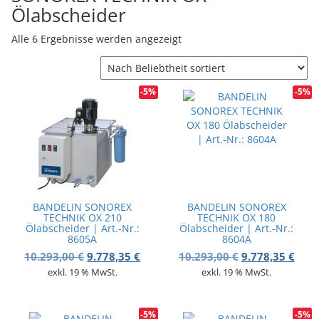
Ölabscheider
v
i
g
Nach Beliebtheit sortiert
Alle 6 Ergebnisse werden angezeigt
a
t
i
-5%
-5%
o
n
BANDELIN SONOREX
BANDELIN SONOREX
TECHNIK OX 210
TECHNIK OX 180
Ölabscheider | Art.-Nr.:
Ölabscheider | Art.-Nr.:
8605A
8604A
Ursprünglicher Preis war: 10.293,00 €
Aktueller Preis ist: 9.778,35 €.
Ursprünglicher
Aktue
10.293,00
€
9.778,35
€
10.293,00
€
9.778,35
€
exkl. 19 % MwSt.
exkl. 19 % MwSt.
-5%
-5%