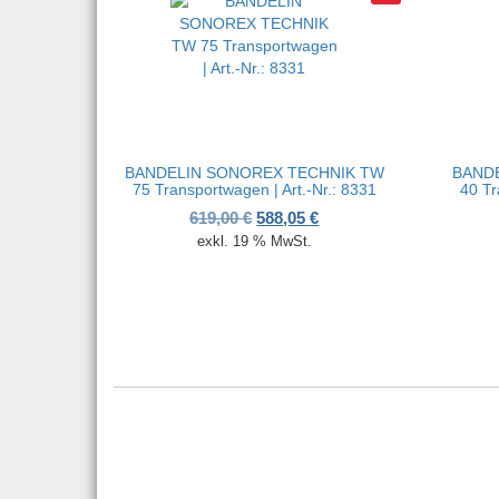
BANDELIN SONOREX TECHNIK TW
BAND
75 Transportwagen | Art.-Nr.: 8331
40 Tr
Ursprünglicher Preis war: 619,
Aktueller Preis ist: 588,
619,00
€
588,05
€
exkl. 19 % MwSt.