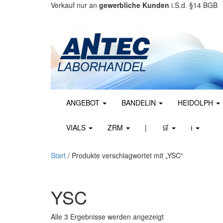
Verkauf nur an
gewerbliche Kunden
i.S.d. §14 BGB
ANGEBOT
BANDELIN
HEIDOLPH
VIALS
ZRM
|
🛒
ℹ️
Start
/ Produkte verschlagwortet mit „YSC“
YSC
Nach Beliebtheit so
Alle 3 Ergebnisse werden angezeigt