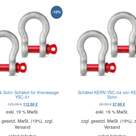
-10%
 Sohn Schäkel für Kranwaage
Schäkel KERN YSC-04 von K
YSC-01
Sohn
Ursprünglicher Preis war: 125,00 €
Aktueller Preis ist: 112,50 €.
Ursprünglicher
Aktuell
125,00
€
60,00
€
112,50
€
57,00
€
exkl. 19 % MwSt.
exkl. 19 % MwSt.
. gesetzl. MwSt. (19%), zzgl.
zzgl. gesetzl. MwSt. (19%), z
Versand
Versand