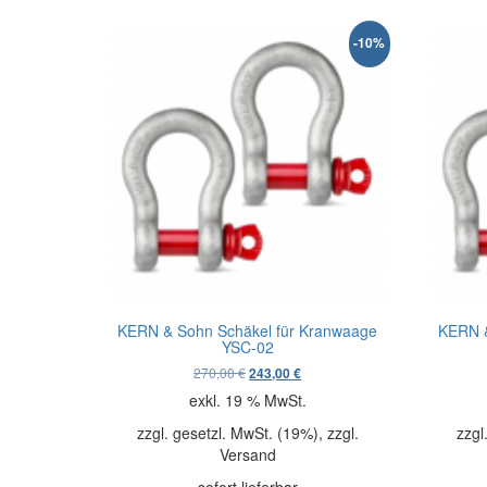
-10%
KERN & Sohn Schäkel für Kranwaage
KERN &
YSC-02
Ursprünglicher Preis war: 270,00 €
Aktueller Preis ist: 243,00 €.
270,00
€
243,00
€
exkl. 19 % MwSt.
zzgl. gesetzl. MwSt. (19%), zzgl.
zzgl
Versand