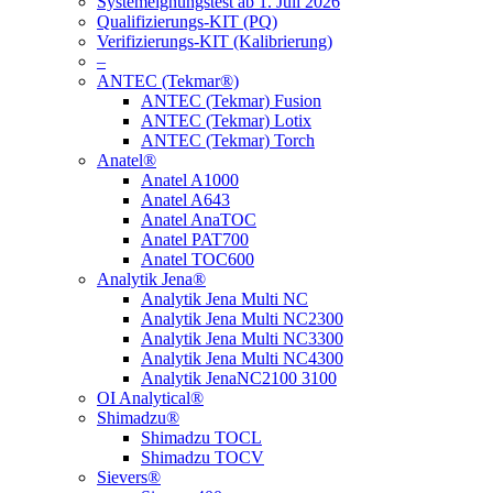
Systemeignungstest ab 1. Juli 2026
Qualifizierungs-KIT (PQ)
Verifizierungs-KIT (Kalibrierung)
–
ANTEC (Tekmar®)
ANTEC (Tekmar) Fusion
ANTEC (Tekmar) Lotix
ANTEC (Tekmar) Torch
Anatel®
Anatel A1000
Anatel A643
Anatel AnaTOC
Anatel PAT700
Anatel TOC600
Analytik Jena®
Analytik Jena Multi NC
Analytik Jena Multi NC2300
Analytik Jena Multi NC3300
Analytik Jena Multi NC4300
Analytik JenaNC2100 3100
OI Analytical®
Shimadzu®
Shimadzu TOCL
Shimadzu TOCV
Sievers®