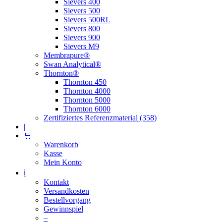
Sievers 400
Sievers 500
Sievers 500RL
Sievers 800
Sievers 900
Sievers M9
Membrapure®
Swan Analytical®
Thornton®
Thornton 450
Thornton 4000
Thornton 5000
Thornton 6000
Zertifiziertes Referenzmaterial (358)
|
🛒
Warenkorb
Kasse
Mein Konto
ℹ️
Kontakt
Versandkosten
Bestellvorgang
Gewinnspiel
–