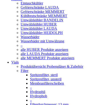
Eintauchkühler
Gefrierschränke LAUDA
Gefrierschränke MEMMERT
Kühlbrutschränke MEMMERT
Umwälzkühler BANDELIN
Umwälzkühler HUBER
Umwälzkühler LAUDA
Umwälzkühler HEIDOLPH
Wasserbäder
Wasserbäder mit Umwälzung
–
alle HUBER Produkte anzeigen
alle LAUDA Produkte anzeigen
alle MEMMERT Produkte anzeigen
Vials
Produktübersicht Probengläser & Zubehör
Filter
Spritzenfilter, steril
Spritzenfilter, unsteril
Membranfilterscheiben
–
Hydrophil
Hydrophob
–
Filterdurchmesser: 13 mm