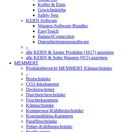
Koffer & Etuis
Gewichtskörbe
Safety Sets
KERN Software
Waagen-Software-Bundles
EasyTouch
BalanceConnection
Datenübertragungssoftware
–
alle KERN & Sauter Produkte (1617) anzeigen
alle KERN & Sohn Waagen (915) anzeigen
MEMMERT
Produktübersicht MEMMERT Klimaschränke
–
Brutschränke
CO2-Inkubatoren
Deckenwärmer
Durchreicheschränke
Feuchtekammern
Klimaschränke
Kompressor-Kühlbrutschränke
Konstantklima-Kammern
Paraffinschränke
Peltier-Kühlbrutschränke
Sterilisatoren