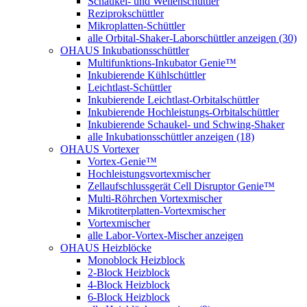
Schaukel- und Wellenschüttler
Reziprokschüttler
Mikroplatten-Schüttler
alle Orbital-Shaker-Laborschüttler anzeigen (30)
OHAUS Inkubationsschüttler
Multifunktions-Inkubator Genie™
Inkubierende Kühlschüttler
Leichtlast-Schüttler
Inkubierende Leichtlast-Orbitalschüttler
Inkubierende Hochleistungs-Orbitalschüttler
Inkubierende Schaukel- und Schwing-Shaker
alle Inkubationsschüttler anzeigen (18)
OHAUS Vortexer
Vortex-Genie™
Hochleistungsvortexmischer
Zellaufschlussgerät Cell Disruptor Genie™
Multi-Röhrchen Vortexmischer
Mikrotiterplatten-Vortexmischer
Vortexmischer
alle Labor-Vortex-Mischer anzeigen
OHAUS Heizblöcke
Monoblock Heizblock
2-Block Heizblock
4-Block Heizblock
6-Block Heizblock