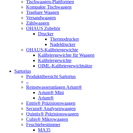
Tischwaagen-Plattformen
Kompakte Tischwaagen
Tragbare Waagen
Versandwaagen
Zählwaagen
OHAUS Zubehör
Drucker
Thermodrucker
Nadeldrucker
OHAUS-Kalibriergewichte
Kalibriergewichte für Waagen
Kalibriergewichte
OIML-Kalibriergewichtsätze
Sartorius
Produktübersicht Sartorius
–
Reinstwasseranlagen Arium®
Arium® Mini
Arium®
Entris® Präzisionswaagen
Secura® Analysenwaagen
Quintix® Präzisionswaagen
Cubis® Mikrowaagen
Feuchtebestimmer
MA35