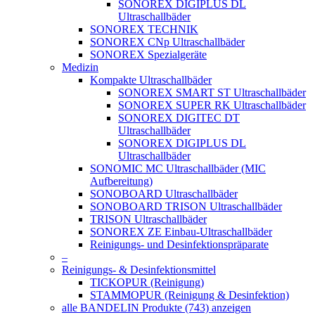
SONOREX DIGIPLUS DL
Ultraschallbäder
SONOREX TECHNIK
SONOREX CNp Ultraschallbäder
SONOREX Spezialgeräte
Medizin
Kompakte Ultraschallbäder
SONOREX SMART ST Ultraschallbäder
SONOREX SUPER RK Ultraschallbäder
SONOREX DIGITEC DT
Ultraschallbäder
SONOREX DIGIPLUS DL
Ultraschallbäder
SONOMIC MC Ultraschallbäder (MIC
Aufbereitung)
SONOBOARD Ultraschallbäder
SONOBOARD TRISON Ultraschallbäder
TRISON Ultraschallbäder
SONOREX ZE Einbau-Ultraschallbäder
Reinigungs- und Desinfektionspräparate
–
Reinigungs- & Desinfektionsmittel
TICKOPUR (Reinigung)
STAMMOPUR (Reinigung & Desinfektion)
alle BANDELIN Produkte (743) anzeigen