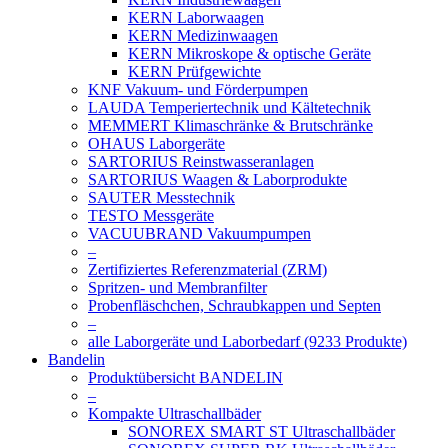
KERN Laborwaagen
KERN Medizinwaagen
KERN Mikroskope & optische Geräte
KERN Prüfgewichte
KNF Vakuum- und Förderpumpen
LAUDA Temperiertechnik und Kältetechnik
MEMMERT Klimaschränke & Brutschränke
OHAUS Laborgeräte
SARTORIUS Reinstwasseranlagen
SARTORIUS Waagen & Laborprodukte
SAUTER Messtechnik
TESTO Messgeräte
VACUUBRAND Vakuumpumpen
–
Zertifiziertes Referenzmaterial (ZRM)
Spritzen- und Membranfilter
Probenfläschchen, Schraubkappen und Septen
–
alle Laborgeräte und Laborbedarf (9233 Produkte)
Bandelin
Produktübersicht BANDELIN
–
Kompakte Ultraschallbäder
SONOREX SMART ST Ultraschallbäder