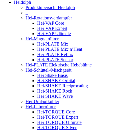
Heidolph
Produktübersicht Heidolph
–
Hei-Rotationsverdampfer
Hei-VAP Core
Hei-VAP Expert
Hei-VAP Ultimate
Hei-Magnetrührer
Hei-PLATE Mix
Hei-PLATE Mix’n’Heat
Hei-PLATE Reflux
Hei-PLATE Sensor
Hei-PLATE Elektrische Hebebühne
Hei-Schüttel-/Mischgerät
Hei-Shake Basis
Hei-SHAKE Orbital
Hei-SHAKE Reciprocating
Hei-SHAKE Rock
Hei-SHAKE Wave
Hei-Umlaufkühler
Hei-Laborrührer
Hei-TORQUE Core
Hei-TORQUE Expert
Hei-TORQUE Ultimate
Hei-TORQUE Silver