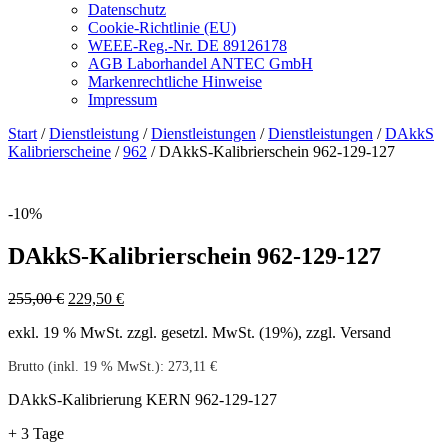
Datenschutz
Cookie-Richtlinie (EU)
WEEE-Reg.-Nr. DE 89126178
AGB Laborhandel ANTEC GmbH
Markenrechtliche Hinweise
Impressum
Start
/
Dienstleistung
/
Dienstleistungen
/
Dienstleistungen
/
DAkkS
Kalibrierscheine
/
962
/ DAkkS-Kalibrierschein 962-129-127
-10%
DAkkS-Kalibrierschein 962-129-127
Ursprünglicher
Aktueller
255,00
€
229,50
€
Preis
Preis
exkl. 19 % MwSt.
zzgl. gesetzl. MwSt. (19%), zzgl. Versand
war:
ist:
255,00 €
229,50 €.
Brutto (inkl. 19 % MwSt.):
273,11
€
DAkkS-Kalibrierung KERN 962-129-127
+ 3 Tage