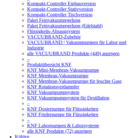
Kompakt-Controller Einbauversion
Kompakt-Controller Stativversion
Kompakt-Controller Tischversion
Paket Feinvakuumregelung
Paket Feinvakuumregelung (Edelstahl)
Flüssigkeits-Absaugsystem
VACUUBRAND-Zubehör
VACUUBRAND | Vakuumpumpen für Labor und
Industrie
alle VACUUBRAND Produkte (449) anzeigen
–
Produktübersicht KNF
KNF Mini-Membran-Vakuumpumpe
KNF Membran-Vakuumpumpe
KNF Membran-Vakuumpumpe für feuchte Gase
KNF Rotationsverdampfer
KNF Vakuumpumpsystem
KNF Vakuumpumpsystem für Destillation
–
KNF Dosierpumpe für Flüssigkeiten
KNF Förderpumpe für Flüssigkeiten
–
KNF Laborpumpen & Laborsysteme
alle KNF Produkte (72) anzeigen
Kühlen