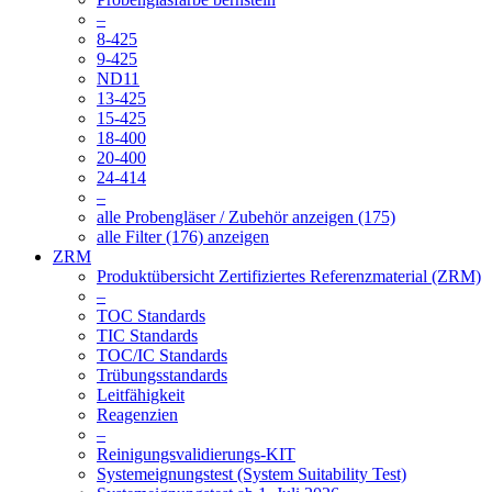
–
8-425
9-425
ND11
13-425
15-425
18-400
20-400
24-414
–
alle Probengläser / Zubehör anzeigen (175)
alle Filter (176) anzeigen
ZRM
Produktübersicht Zertifiziertes Referenzmaterial (ZRM)
–
TOC Standards
TIC Standards
TOC/IC Standards
Trübungsstandards
Leitfähigkeit
Reagenzien
–
Reinigungsvalidierungs-KIT
Systemeignungstest (System Suitability Test)