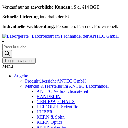
Verkauf nur an
gewerbliche Kunden
i.S.d. §14 BGB
Schnelle Lieferung
innerhalb der EU
Individuelle Fachberatung.
Persönlich. Passend. Professionell.
Products
search
Toggle navigation
Menu
Angebot
Produktübersicht ANTEC GmbH
Marken & Hersteller im ANTEC Laborhandel
ANTEC Verbrauchsmaterial
BANDELIN
GENIE™ | OHAUS
HEIDOLPH Scientific
HUBER
KERN & Sohn
KERN Optics
KNF Neuberger