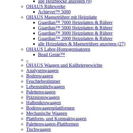
alle Heizblöcke anzeigen (9)
OHAUS Rührwerke
Achiever™ 5000
OHAUS Magnetrührer mit Heizplatte
Guardian™ 7000 Heizplatten & Rührer
Guardian™ 5000 Heizplatten & Rührer
Guardian™ 3000 Heizplatten & Rührer
Guardian™ 2000 Heizplatten & Rührer
alle Heizplatten & Magnetrührer anzeigen (27)
OHAUS Labor-Homogenisatoren
Bead Genie™
–
OHAUS Waagen und Kalibriergewichte
Analysenwaagen
Bodenwaagen
Feuchtebestimmer
Lebensmittelwaagen
Palettenwaagen
Präzisionswaagen
Halbmikrowaagen
Bodenwaagenplattformen
Mechanische Waagen
Plattform- und Kompaktwaagen
Palettenwaagen-Plattformen
Tischwaagen