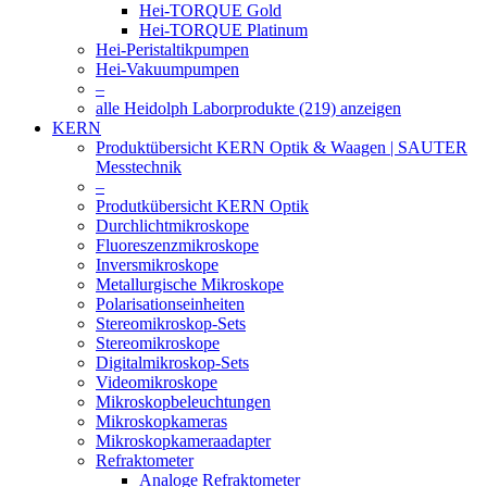
Hei-TORQUE Gold
Hei-TORQUE Platinum
Hei-Peristaltikpumpen
Hei-Vakuumpumpen
–
alle Heidolph Laborprodukte (219) anzeigen
KERN
Produktübersicht KERN Optik & Waagen | SAUTER
Messtechnik
–
Produtkübersicht KERN Optik
Durchlichtmikroskope
Fluoreszenzmikroskope
Inversmikroskope
Metallurgische Mikroskope
Polarisationseinheiten
Stereomikroskop-Sets
Stereomikroskope
Digitalmikroskop-Sets
Videomikroskope
Mikroskopbeleuchtungen
Mikroskopkameras
Mikroskopkameraadapter
Refraktometer
Analoge Refraktometer