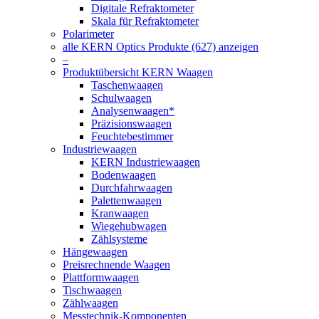
Digitale Refraktometer
Skala für Refraktometer
Polarimeter
alle KERN Optics Produkte (627) anzeigen
–
Produktübersicht KERN Waagen
Taschenwaagen
Schulwaagen
Analysenwaagen*
Präzisionswaagen
Feuchtebestimmer
Industriewaagen
KERN Industriewaagen
Bodenwaagen
Durchfahrwaagen
Palettenwaagen
Kranwaagen
Wiegehubwagen
Zählsysteme
Hängewaagen
Preisrechnende Waagen
Plattformwaagen
Tischwaagen
Zählwaagen
Messtechnik-Komponenten