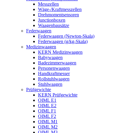
Messzellen
Wäge-/Kraftmesszellen
Drehmomentsensoren
Junctionboxen
Waagenbausätze
Federwaagen
Federwaagen (Newton-Skala)
Federwaagen (g/kg-Skala)
Medizinwaagen
KERN Medizinwaagen
Babywaagen
Badezimmerwaagen
Personenwaagen
Handkraftmesser
Rollstuhlwaagen
Stuhlwaagen
Prüfgewichte
KERN Prüfgewichte
OIML E1
OIML E2
OIML F1
OIML F2
OIML M1
OIML M2
OIML M3