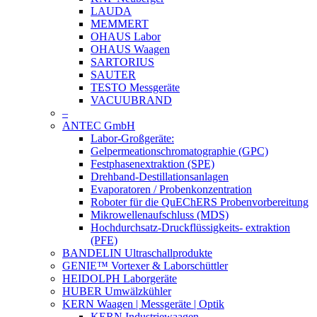
LAUDA
MEMMERT
OHAUS Labor
OHAUS Waagen
SARTORIUS
SAUTER
TESTO Messgeräte
VACUUBRAND
–
ANTEC GmbH
Labor-Großgeräte:
Gelpermeationschromatographie (GPC)
Festphasenextraktion (SPE)
Drehband-Destillationsanlagen
Evaporatoren / Probenkonzentration
Roboter für die QuEChERS Probenvorbereitung
Mikrowellenaufschluss (MDS)
Hochdurchsatz-Druckflüssigkeits- extraktion
(PFE)
BANDELIN Ultraschallprodukte
GENIE™ Vortexer & Laborschüttler
HEIDOLPH Laborgeräte
HUBER Umwälzkühler
KERN Waagen | Messgeräte | Optik
KERN Industriewaagen