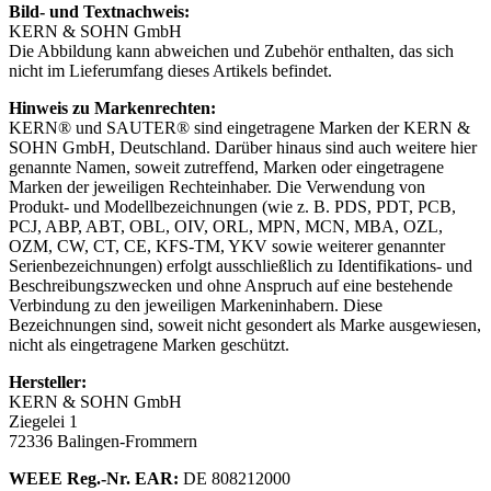
Bild- und Textnachweis:
KERN & SOHN GmbH
Die Abbildung kann abweichen und Zubehör enthalten, das sich
nicht im Lieferumfang dieses Artikels befindet.
Hinweis zu Markenrechten:
KERN® und SAUTER® sind eingetragene Marken der KERN &
SOHN GmbH, Deutschland. Darüber hinaus sind auch weitere hier
genannte Namen, soweit zutreffend, Marken oder eingetragene
Marken der jeweiligen Rechteinhaber. Die Verwendung von
Produkt- und Modellbezeichnungen (wie z. B. PDS, PDT, PCB,
PCJ, ABP, ABT, OBL, OIV, ORL, MPN, MCN, MBA, OZL,
OZM, CW, CT, CE, KFS-TM, YKV sowie weiterer genannter
Serienbezeichnungen) erfolgt ausschließlich zu Identifikations- und
Beschreibungszwecken und ohne Anspruch auf eine bestehende
Verbindung zu den jeweiligen Markeninhabern. Diese
Bezeichnungen sind, soweit nicht gesondert als Marke ausgewiesen,
nicht als eingetragene Marken geschützt.
Hersteller:
KERN & SOHN GmbH
Ziegelei 1
72336 Balingen-Frommern
WEEE
Reg.-Nr. EAR:
DE 808212000