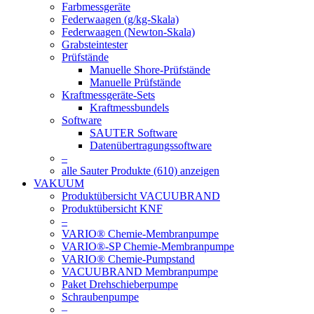
Farbmessgeräte
Federwaagen (g/kg-Skala)
Federwaagen (Newton-Skala)
Grabsteintester
Prüfstände
Manuelle Shore-Prüfstände
Manuelle Prüfstände
Kraftmessgeräte-Sets
Kraftmessbundels
Software
SAUTER Software
Datenübertragungssoftware
–
alle Sauter Produkte (610) anzeigen
VAKUUM
Produktübersicht VACUUBRAND
Produktübersicht KNF
–
VARIO® Chemie-Membranpumpe
VARIO®-SP Chemie-Membranpumpe
VARIO® Chemie-Pumpstand
VACUUBRAND Membranpumpe
Paket Drehschieberpumpe
Schraubenpumpe
–