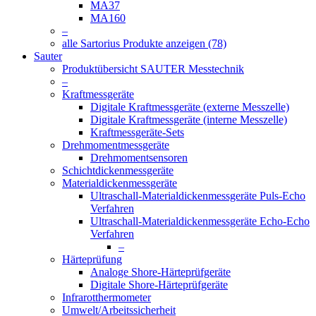
MA37
MA160
–
alle Sartorius Produkte anzeigen (78)
Sauter
Produktübersicht SAUTER Messtechnik
–
Kraftmessgeräte
Digitale Kraftmessgeräte (externe Messzelle)
Digitale Kraftmessgeräte (interne Messzelle)
Kraftmessgeräte-Sets
Drehmomentmessgeräte
Drehmomentsensoren
Schichtdickenmessgeräte
Materialdickenmessgeräte
Ultraschall-Materialdickenmessgeräte Puls-Echo
Verfahren
Ultraschall-Materialdickenmessgeräte Echo-Echo
Verfahren
–
Härteprüfung
Analoge Shore-Härteprüfgeräte
Digitale Shore-Härteprüfgeräte
Infrarotthermometer
Umwelt/Arbeitssicherheit