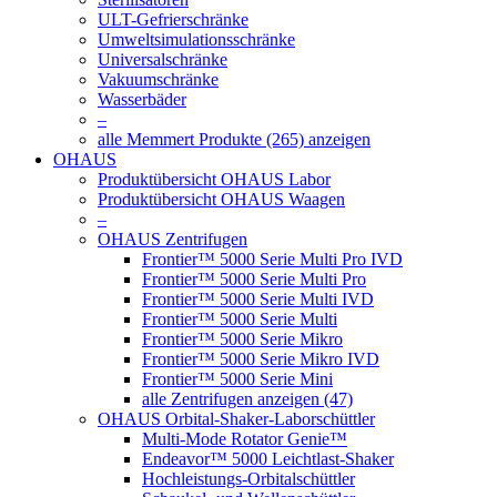
ULT-Gefrierschränke
Umweltsimulationsschränke
Universalschränke
Vakuumschränke
Wasserbäder
–
alle Memmert Produkte (265) anzeigen
OHAUS
Produktübersicht OHAUS Labor
Produktübersicht OHAUS Waagen
–
OHAUS Zentrifugen
Frontier™ 5000 Serie Multi Pro IVD
Frontier™ 5000 Serie Multi Pro
Frontier™ 5000 Serie Multi IVD
Frontier™ 5000 Serie Multi
Frontier™ 5000 Serie Mikro
Frontier™ 5000 Serie Mikro IVD
Frontier™ 5000 Serie Mini
alle Zentrifugen anzeigen (47)
OHAUS Orbital-Shaker-Laborschüttler
Multi-Mode Rotator Genie™
Endeavor™ 5000 Leichtlast-Shaker
Hochleistungs-Orbitalschüttler