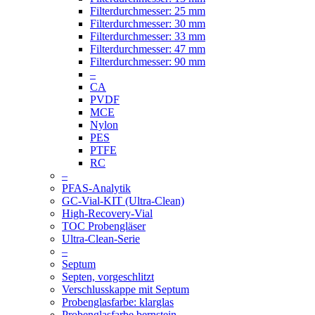
Filterdurchmesser: 25 mm
Filterdurchmesser: 30 mm
Filterdurchmesser: 33 mm
Filterdurchmesser: 47 mm
Filterdurchmesser: 90 mm
–
CA
PVDF
MCE
Nylon
PES
PTFE
RC
–
PFAS-Analytik
GC-Vial-KIT (Ultra-Clean)
High-Recovery-Vial
TOC Probengläser
Ultra-Clean-Serie
–
Septum
Septen, vorgeschlitzt
Verschlusskappe mit Septum
Probenglasfarbe: klarglas
Probenglasfarbe bernstein