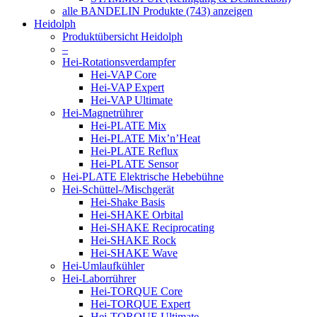
alle BANDELIN Produkte (743) anzeigen
Heidolph
Produktübersicht Heidolph
–
Hei-Rotationsverdampfer
Hei-VAP Core
Hei-VAP Expert
Hei-VAP Ultimate
Hei-Magnetrührer
Hei-PLATE Mix
Hei-PLATE Mix’n’Heat
Hei-PLATE Reflux
Hei-PLATE Sensor
Hei-PLATE Elektrische Hebebühne
Hei-Schüttel-/Mischgerät
Hei-Shake Basis
Hei-SHAKE Orbital
Hei-SHAKE Reciprocating
Hei-SHAKE Rock
Hei-SHAKE Wave
Hei-Umlaufkühler
Hei-Laborrührer
Hei-TORQUE Core
Hei-TORQUE Expert
Hei-TORQUE Ultimate