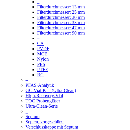
–
Filterdurchmesser: 13 mm
Filterdurchmesser: 25 mm
Filterdurchmesser: 30 mm
Filterdurchmesser: 33 mm
Filterdurchmesser: 47 mm
Filterdurchmesser: 90 mm
–
CA
PVDF
MCE
Nylon
PES
PTFE
RC
–
PFAS-Analytik
GC-Vial-KIT (Ultra-Clean)
High-Recovery-Vial
TOC Probengläser
Ultra-Clean-Serie
–
Septum
Septen, vorgeschlitzt
Verschlusskappe mit Septum