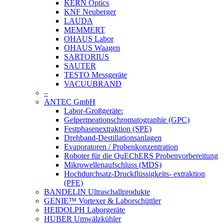
KERN Optics
KNF Neuberger
LAUDA
MEMMERT
OHAUS Labor
OHAUS Waagen
SARTORIUS
SAUTER
TESTO Messgeräte
VACUUBRAND
–
ANTEC GmbH
Labor-Großgeräte:
Gelpermeationschromatographie (GPC)
Festphasenextraktion (SPE)
Drehband-Destillationsanlagen
Evaporatoren / Probenkonzentration
Roboter für die QuEChERS Probenvorbereitung
Mikrowellenaufschluss (MDS)
Hochdurchsatz-Druckflüssigkeits- extraktion
(PFE)
BANDELIN Ultraschallprodukte
GENIE™ Vortexer & Laborschüttler
HEIDOLPH Laborgeräte
HUBER Umwälzkühler