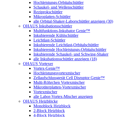
Hochleistungs-Orbitalschüttler
Schaukel- und Wellenschüttler
Reziprokschüttler
Mikroplatten-Schüttler
alle Orbital-Shaker-Laborschüttler anzeigen (30)
OHAUS Inkubationsschüttler
Multifunktions-Inkubator Genie™
Inkubierende Kühlschüttler
Leichtlast-Schüttler
Inkubierende Leichtlast-Orbitalschüttler
Inkubierende Hochleistungs-Orbitalschüttler
Inkubierende Schaukel- und Schwing-Shaker
alle Inkubationsschüttler anzeigen (18)
OHAUS Vortexer
Vortex-Genie™
Hochleistungsvortexmischer
Zellaufschlussgerät Cell Disruptor Genie™
Multi-Röhrchen Vortexmischer
Mikrotiterplatten-Vortexmischer
Vortexmischer
alle Labor-Vortex-Mischer anzeigen
OHAUS Heizblöcke
Monoblock Heizblock
2-Block Heizblock
4-Block Heizblock