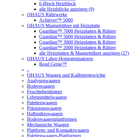
6-Block Heizblock
alle Heizblöcke anzeigen (9)
OHAUS Rührwerke
Achiever™ 5000
OHAUS Magnetrührer mit Heizplatte
Guardian™ 7000 Heizplatten & Rührer
Guardian™ 5000 Heizplatten & Rührer
Guardian™ 3000 Heizplatten & Rührer
Guardian™ 2000 Heizplatten & Rührer
alle Heizplatten & Magnetrührer anzeigen (27)
OHAUS Labor-Homogenisatoren
Bead Genie™
–
OHAUS Waagen und Kalibriergewichte
Analysenwaagen
Bodenwaagen
Feuchtebestimmer
Lebensmittelwaagen
Palettenwaagen
Präzisionswaagen
Halbmikrowaagen
Bodenwaagenplattformen
Mechanische Waagen
Plattform- und Kompaktwaagen
Palettenwaagen-Plattformen