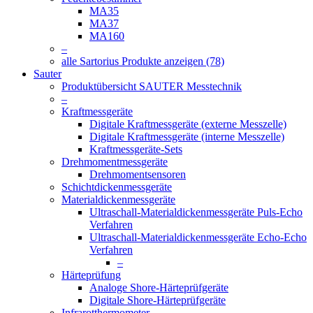
MA35
MA37
MA160
–
alle Sartorius Produkte anzeigen (78)
Sauter
Produktübersicht SAUTER Messtechnik
–
Kraftmessgeräte
Digitale Kraftmessgeräte (externe Messzelle)
Digitale Kraftmessgeräte (interne Messzelle)
Kraftmessgeräte-Sets
Drehmomentmessgeräte
Drehmomentsensoren
Schichtdickenmessgeräte
Materialdickenmessgeräte
Ultraschall-Materialdickenmessgeräte Puls-Echo
Verfahren
Ultraschall-Materialdickenmessgeräte Echo-Echo
Verfahren
–
Härteprüfung
Analoge Shore-Härteprüfgeräte
Digitale Shore-Härteprüfgeräte
Infrarotthermometer