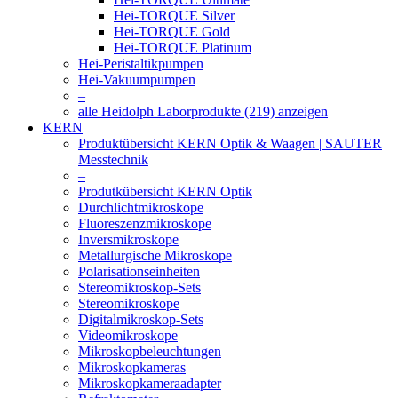
Hei-TORQUE Silver
Hei-TORQUE Gold
Hei-TORQUE Platinum
Hei-Peristaltikpumpen
Hei-Vakuumpumpen
–
alle Heidolph Laborprodukte (219) anzeigen
KERN
Produktübersicht KERN Optik & Waagen | SAUTER
Messtechnik
–
Produtkübersicht KERN Optik
Durchlichtmikroskope
Fluoreszenzmikroskope
Inversmikroskope
Metallurgische Mikroskope
Polarisationseinheiten
Stereomikroskop-Sets
Stereomikroskope
Digitalmikroskop-Sets
Videomikroskope
Mikroskopbeleuchtungen
Mikroskopkameras
Mikroskopkameraadapter