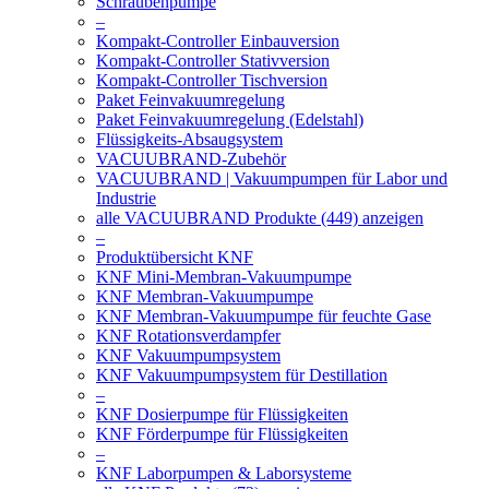
Schraubenpumpe
–
Kompakt-Controller Einbauversion
Kompakt-Controller Stativversion
Kompakt-Controller Tischversion
Paket Feinvakuumregelung
Paket Feinvakuumregelung (Edelstahl)
Flüssigkeits-Absaugsystem
VACUUBRAND-Zubehör
VACUUBRAND | Vakuumpumpen für Labor und
Industrie
alle VACUUBRAND Produkte (449) anzeigen
–
Produktübersicht KNF
KNF Mini-Membran-Vakuumpumpe
KNF Membran-Vakuumpumpe
KNF Membran-Vakuumpumpe für feuchte Gase
KNF Rotationsverdampfer
KNF Vakuumpumpsystem
KNF Vakuumpumpsystem für Destillation
–
KNF Dosierpumpe für Flüssigkeiten
KNF Förderpumpe für Flüssigkeiten
–
KNF Laborpumpen & Laborsysteme