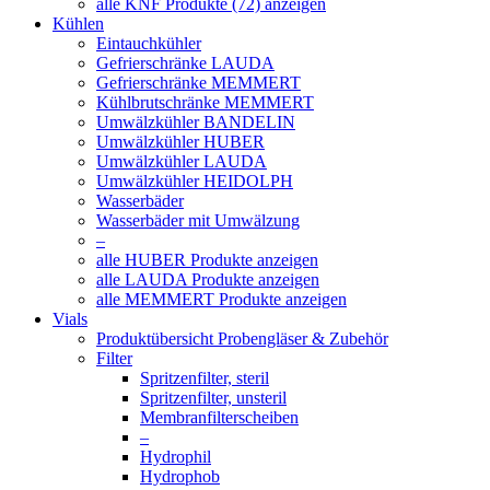
alle KNF Produkte (72) anzeigen
Kühlen
Eintauchkühler
Gefrierschränke LAUDA
Gefrierschränke MEMMERT
Kühlbrutschränke MEMMERT
Umwälzkühler BANDELIN
Umwälzkühler HUBER
Umwälzkühler LAUDA
Umwälzkühler HEIDOLPH
Wasserbäder
Wasserbäder mit Umwälzung
–
alle HUBER Produkte anzeigen
alle LAUDA Produkte anzeigen
alle MEMMERT Produkte anzeigen
Vials
Produktübersicht Probengläser & Zubehör
Filter
Spritzenfilter, steril
Spritzenfilter, unsteril
Membranfilterscheiben
–
Hydrophil
Hydrophob