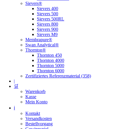
Sievers®
Sievers 400
Sievers 500
Sievers 500RL
Sievers 800
Sievers 900
Sievers M9
Membrapure®
Swan Analytical®
Thornton®
Thornton 450
Thornton 4000
Thornton 5000
Thornton 6000
Zertifiziertes Referenzmaterial (358)
|
🛒
Warenkorb
Kasse
Mein Konto
ℹ️
Kontakt
Versandkosten
Bestellvorgang
Gewinnspiel