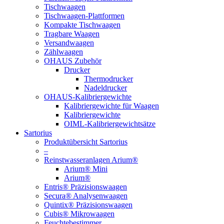
Tischwaagen
Tischwaagen-Plattformen
Kompakte Tischwaagen
Tragbare Waagen
Versandwaagen
Zählwaagen
OHAUS Zubehör
Drucker
Thermodrucker
Nadeldrucker
OHAUS-Kalibriergewichte
Kalibriergewichte für Waagen
Kalibriergewichte
OIML-Kalibriergewichtsätze
Sartorius
Produktübersicht Sartorius
–
Reinstwasseranlagen Arium®
Arium® Mini
Arium®
Entris® Präzisionswaagen
Secura® Analysenwaagen
Quintix® Präzisionswaagen
Cubis® Mikrowaagen
Feuchtebestimmer