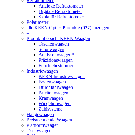
Refraktometer
Analoge Refraktometer
Digitale Refraktometer
Skala für Refraktometer
Polarimeter
alle KERN Optics Produkte (627) anzeigen
–
Produktübersicht KERN Waagen
Taschenwaagen
Schulwaagen
Analysenwaagen*
Präzisionswaagen
Feuchtebestimmer
Industriewaagen
KERN Industriewaagen
Bodenwaagen
Durchfahrwaagen
Palettenwaagen
Kranwaagen
Wiegehubwagen
Zählsysteme
Hängewaagen
Preisrechnende Waagen
Plattformwaagen
Tischwaagen