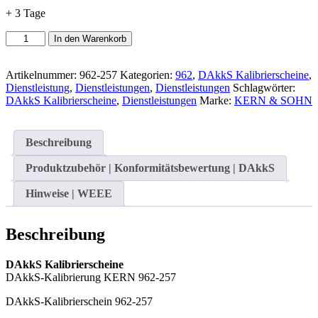
+ 3 Tage
DAkkS-
In den Warenkorb
Kalibrierschein
962-
257
Artikelnummer:
962-257
Kategorien:
962
,
DAkkS Kalibrierscheine
,
Menge
Dienstleistung
,
Dienstleistungen
,
Dienstleistungen
Schlagwörter:
DAkkS Kalibrierscheine
,
Dienstleistungen
Marke:
KERN & SOHN
Beschreibung
Produktzubehör | Konformitätsbewertung | DAkkS
Hinweise | WEEE
Beschreibung
DAkkS Kalibrierscheine
DAkkS-Kalibrierung KERN 962-257
DAkkS-Kalibrierschein 962-257