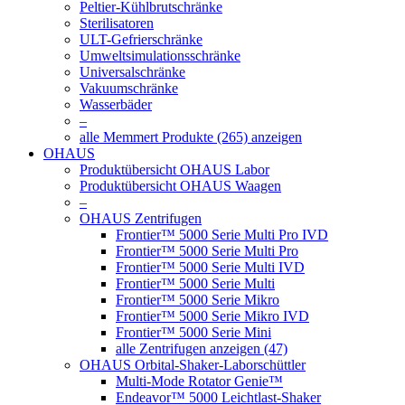
Peltier-Kühlbrutschränke
Sterilisatoren
ULT-Gefrierschränke
Umweltsimulationsschränke
Universalschränke
Vakuumschränke
Wasserbäder
–
alle Memmert Produkte (265) anzeigen
OHAUS
Produktübersicht OHAUS Labor
Produktübersicht OHAUS Waagen
–
OHAUS Zentrifugen
Frontier™ 5000 Serie Multi Pro IVD
Frontier™ 5000 Serie Multi Pro
Frontier™ 5000 Serie Multi IVD
Frontier™ 5000 Serie Multi
Frontier™ 5000 Serie Mikro
Frontier™ 5000 Serie Mikro IVD
Frontier™ 5000 Serie Mini
alle Zentrifugen anzeigen (47)
OHAUS Orbital-Shaker-Laborschüttler
Multi-Mode Rotator Genie™
Endeavor™ 5000 Leichtlast-Shaker