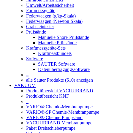
Umwelt/Arbeitssicherheit
Farbmessgeräte
Federwaagen (g/kg-Skala)
Federwaagen (Newton-Skala)
Grabsteintester
Prüfstände
Manuelle Shore-Prüfstände
Manuelle Prüfstände
Kraftmessgeräte-Sets
Kraftmessbundels
Software
SAUTER Software
Datenübertragungssoftware
–
alle Sauter Produkte (610) anzeigen
VAKUUM
Produktübersicht VACUUBRAND
Produktübersicht KNF
–
VARIO® Chemie-Membranpumpe
VARIO®-SP Chemie-Membranpumpe
VARIO® Chemie-Pumpstand
VACUUBRAND Membranpumpe
Paket Drehschieberpumpe