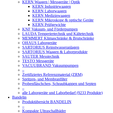
KERN Waagen | Messgeräte | Optik
KERN Industriewaagen
KERN Laborwaagen
KERN Medizinwaagen
KERN Mikroskope & optische Geräte
KERN Prüfgewichte
KNF Vakuum- und Förderpumpen
LAUDA Temperiertechnik und Kältetechnik
MEMMERT Klimaschränke & Brutschränke
OHAUS Laborgeräte
SARTORIUS Reinstwasseranlagen
SARTORIUS Waagen & Laborprodukte
SAUTER Messtechnik
TESTO Messgeräte
VACUUBRAND Vakuumpumpen
–
Zertifiziertes Referenzmaterial (ZRM)
Spritzen- und Membranfilter
Probenfläschchen, Schraubkappen und Septen
–
alle Laborgeräte und Laborbedarf (9233 Produkte)
Bandelin
Produktübersicht BANDELIN
–
Kompakte Ultraschallbäder