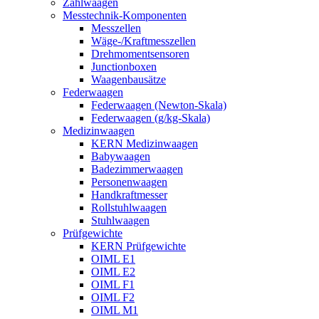
Zählwaagen
Messtechnik-Komponenten
Messzellen
Wäge-/Kraftmesszellen
Drehmomentsensoren
Junctionboxen
Waagenbausätze
Federwaagen
Federwaagen (Newton-Skala)
Federwaagen (g/kg-Skala)
Medizinwaagen
KERN Medizinwaagen
Babywaagen
Badezimmerwaagen
Personenwaagen
Handkraftmesser
Rollstuhlwaagen
Stuhlwaagen
Prüfgewichte
KERN Prüfgewichte
OIML E1
OIML E2
OIML F1
OIML F2
OIML M1