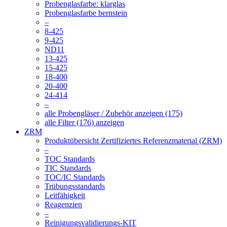
Probenglasfarbe: klarglas
Probenglasfarbe bernstein
–
8-425
9-425
ND11
13-425
15-425
18-400
20-400
24-414
–
alle Probengläser / Zubehör anzeigen (175)
alle Filter (176) anzeigen
ZRM
Produktübersicht Zertifiziertes Referenzmaterial (ZRM)
–
TOC Standards
TIC Standards
TOC/IC Standards
Trübungsstandards
Leitfähigkeit
Reagenzien
–
Reinigungsvalidierungs-KIT