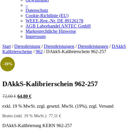
–
Datenschutz
Cookie-Richtlinie (EU)
WEEE-Reg.-Nr. DE 89126178
AGB Laborhandel ANTEC GmbH
Markenrechtliche Hinweise
Impressum
Start
/
Dienstleistung
/
Dienstleistungen
/
Dienstleistungen
/
DAkkS
Kalibrierscheine
/
962
/ DAkkS-Kalibrierschein 962-257
-10%
DAkkS-Kalibrierschein 962-257
Ursprünglicher
Aktueller
72,00
€
64,80
€
Preis
Preis
exkl. 19 % MwSt.
zzgl. gesetzl. MwSt. (19%), zzgl. Versand
war:
ist:
72,00 €
64,80 €.
Brutto (inkl. 19 % MwSt.):
77,11
€
DAkkS-Kalibrierung KERN 962-257