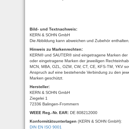
Bild- und Textnachweis:
KERN & SOHN GmbH
Die Abbildung kann abweichen und Zubehör enthalten, d
Hinweis zu Markenrechten:
KERN® und SAUTER® sind eingetragene Marken der K
oder eingetragene Marken der jeweiligen Rechteinha
MCN, MBA, OZL, OZM, CW, CT, CE, KFS-TM, YKV sowie 
Anspruch auf eine bestehende Verbindung zu den jewe
Marken geschützt.
Hersteller:
KERN & SOHN GmbH
Ziegelei 1
72336 Balingen-Frommern
WEEE
Reg.-Nr. EAR:
DE 808212000
Konformitätsunterlagen
(KERN & SOHN GmbH):
DIN EN ISO 9001