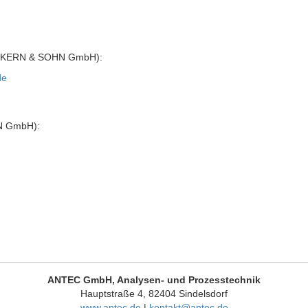
KERN & SOHN GmbH):
de
N GmbH):
ANTEC GmbH, Analysen- und Prozesstechnik
Hauptstraße 4, 82404 Sindelsdorf
www.antec.de
|
kontakt@antec.de