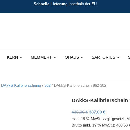
Schnelle Lieferung
innerhalb der EU
KERN
MEMMERT
OHAUS
SARTORIUS
/
DAkkS Kalibrierscheine
/
962
/ DAkkS-Kalibrierschein 962-302
DAkkS-Kalibrierschein 
Ursprünglicher Preis 
Aktueller Prei
430,00
€
387,00
€
exkl. 19 % MwSt.
zzgl. gesetzl. 
Brutto (inkl. 19 % MwSt.):
460,53