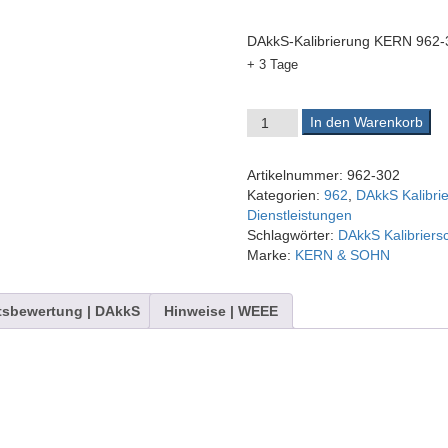
DAkkS-Kalibrierung KERN 962-
+ 3 Tage
DAkkS-Kalibrierschein 962-3
In den Warenkorb
Artikelnummer:
962-302
Kategorien:
962
,
DAkkS Kalibri
Dienstleistungen
Schlagwörter:
DAkkS Kalibriers
Marke:
KERN & SOHN
tsbewertung | DAkkS
Hinweise | WEEE