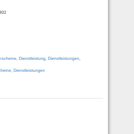
302
02 Menge
erscheine
,
Dienstleistung
,
Dienstleistungen
,
cheine
,
Dienstleistungen