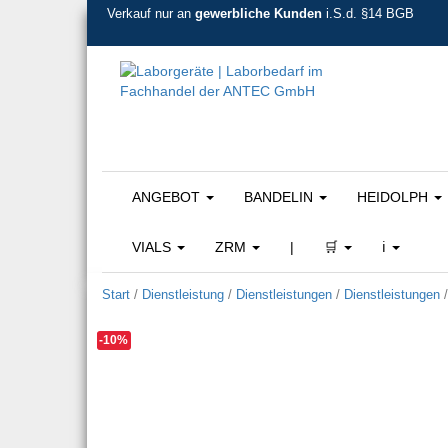
Verkauf nur an
gewerbliche Kunden
i.S.d. §14 BGB
ANGEBOT
BANDELIN
HEIDOLPH
VIALS
ZRM
|
🛒
ℹ️
Start
/
Dienstleistung
/
Dienstleistungen
/
Dienstleistungen
-10%