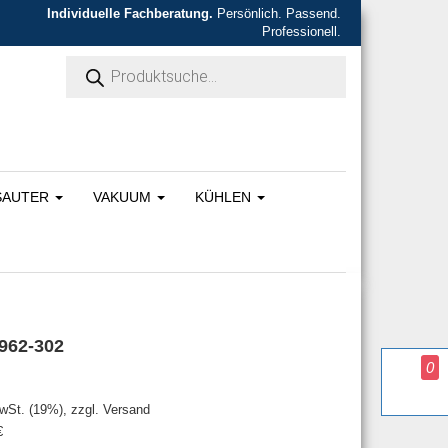
Individuelle Fachberatung.
Persönlich. Passend.
Professionell.
Products search
SAUTER
VAKUUM
KÜHLEN
962-302
0
war: 430,00 €
s ist: 387,00 €.
MwSt. (19%), zzgl. Versand
€