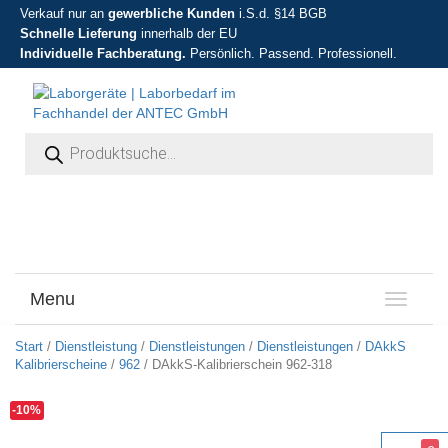
Verkauf nur an
gewerbliche Kunden
i.S.d. §14 BGB
Schnelle Lieferung
innerhalb der EU
Individuelle Fachberatung.
Persönlich. Passend. Professionell.
Products search
Menu
T
o
g
Start
/
Dienstleistung
/
Dienstleistungen
/
Dienstleistungen
/
DAkkS
g
Kalibrierscheine
/
962
/ DAkkS-Kalibrierschein 962-318
l
e
-10%
n
a