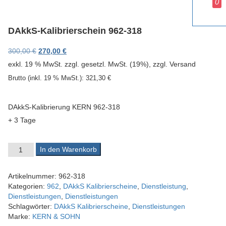
0
v
i
g
DAkkS-Kalibrierschein 962-318
a
t
Ursprünglicher Preis war: 300,00 €
Aktueller Preis ist: 270,00 €.
300,00
€
270,00
€
i
exkl. 19 % MwSt.
zzgl. gesetzl. MwSt. (19%), zzgl. Versand
o
n
Brutto (inkl. 19 % MwSt.):
321,30
€
DAkkS-Kalibrierung KERN 962-318
+ 3 Tage
DAkkS-Kalibrierschein 962-318 Menge
In den Warenkorb
Artikelnummer:
962-318
Kategorien:
962
,
DAkkS Kalibrierscheine
,
Dienstleistung
,
Dienstleistungen
,
Dienstleistungen
Schlagwörter:
DAkkS Kalibrierscheine
,
Dienstleistungen
Marke:
KERN & SOHN