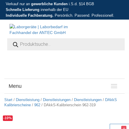
Verkauf nur an
gewerbliche Kunden
i.S.d. §14 BGB
Schnelle Lieferung
innerhalb der EU
Individuelle Fachberatung.
Persönlich. Passend. Professionell.
Products search
Menu
T
o
g
Start
/
Dienstleistung
/
Dienstleistungen
/
Dienstleistungen
/
DAkkS
g
Kalibrierscheine
/
962
/ DAkkS-Kalibrierschein 962-319
l
e
-10%
n
a