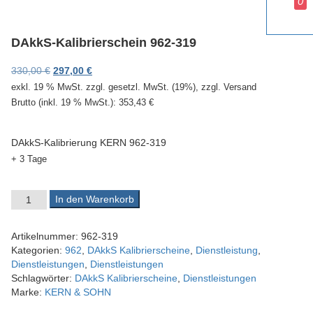
0
v
i
g
DAkkS-Kalibrierschein 962-319
a
t
Ursprünglicher Preis war: 330,00 €
Aktueller Preis ist: 297,00 €.
330,00
€
297,00
€
i
exkl. 19 % MwSt.
zzgl. gesetzl. MwSt. (19%), zzgl. Versand
o
Brutto (inkl. 19 % MwSt.):
353,43
€
n
DAkkS-Kalibrierung KERN 962-319
+ 3 Tage
DAkkS-Kalibrierschein 962-319 Menge
In den Warenkorb
Artikelnummer:
962-319
Kategorien:
962
,
DAkkS Kalibrierscheine
,
Dienstleistung
,
Dienstleistungen
,
Dienstleistungen
Schlagwörter:
DAkkS Kalibrierscheine
,
Dienstleistungen
Marke:
KERN & SOHN