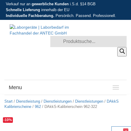
Verkauf nur an
gewerbliche Kunden
i.S.d. §14 BGB
Schnelle Lieferung
innerhalb der EU
Individuelle Fachberatung.
Persönlich. Passend. Professionell.
Products search
Menu
T
o
g
Start
/
Dienstleistung
/
Dienstleistungen
/
Dienstleistungen
/
DAkkS
g
Kalibrierscheine
/
962
/ DAkkS-Kalibrierschein 962-322
l
e
-10%
n
a