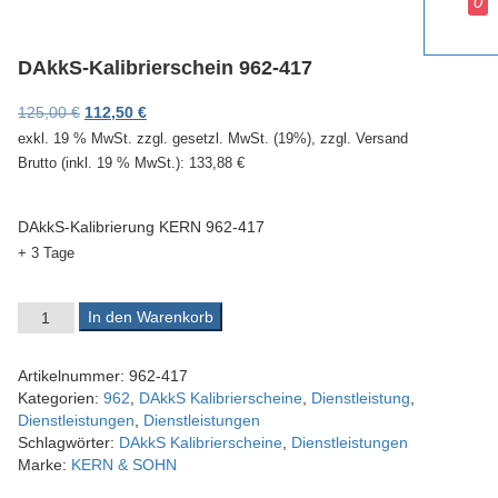
0
v
i
g
DAkkS-Kalibrierschein 962-417
a
t
Ursprünglicher Preis war: 125,00 €
Aktueller Preis ist: 112,50 €.
125,00
€
112,50
€
i
exkl. 19 % MwSt.
zzgl. gesetzl. MwSt. (19%), zzgl. Versand
o
Brutto (inkl. 19 % MwSt.):
133,88
€
n
DAkkS-Kalibrierung KERN 962-417
+ 3 Tage
DAkkS-Kalibrierschein 962-417 Menge
In den Warenkorb
Artikelnummer:
962-417
Kategorien:
962
,
DAkkS Kalibrierscheine
,
Dienstleistung
,
Dienstleistungen
,
Dienstleistungen
Schlagwörter:
DAkkS Kalibrierscheine
,
Dienstleistungen
Marke:
KERN & SOHN