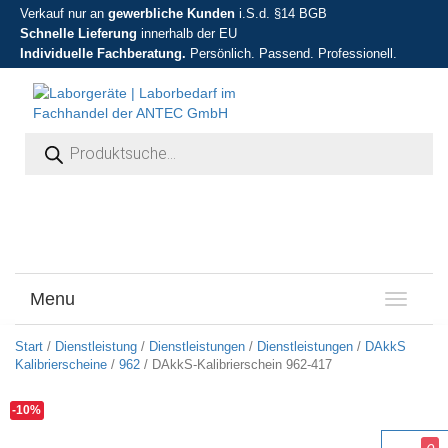
Verkauf nur an
gewerbliche Kunden
i.S.d. §14 BGB
Schnelle Lieferung
innerhalb der EU
Individuelle Fachberatung.
Persönlich. Passend. Professionell.
Products search
Menu
T
o
g
Start
/
Dienstleistung
/
Dienstleistungen
/
Dienstleistungen
/
DAkkS
g
Kalibrierscheine
/
962
/ DAkkS-Kalibrierschein 962-417
l
e
-10%
n
a