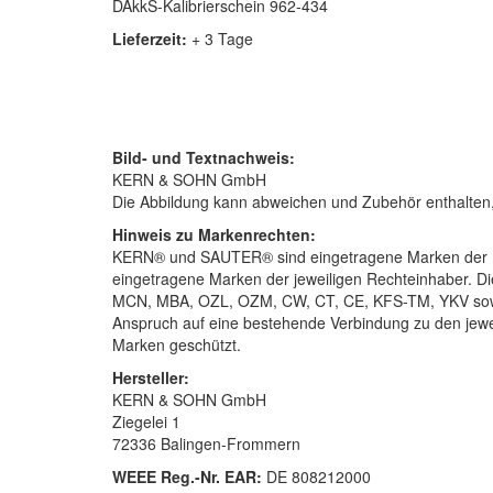
DAkkS-Kalibrierschein 962-434
Lieferzeit:
+ 3 Tage
Bild- und Textnachweis:
KERN & SOHN GmbH
Die Abbildung kann abweichen und Zubehör enthalten, d
Hinweis zu Markenrechten:
KERN® und SAUTER® sind eingetragene Marken der KE
eingetragene Marken der jeweiligen Rechteinhaber. 
MCN, MBA, OZL, OZM, CW, CT, CE, KFS-TM, YKV sowie 
Anspruch auf eine bestehende Verbindung zu den jewe
Marken geschützt.
Hersteller:
KERN & SOHN GmbH
Ziegelei 1
72336 Balingen-Frommern
WEEE
Reg.-Nr. EAR:
DE 808212000