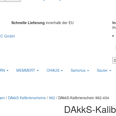
Schnelle Lieferung
innerhalb der EU
I
Pr
ERN
MEMMERT
OHAUS
Sartorius
Sauter
gen
/
DAkkS Kalibrierscheine
/
962
/ DAkkS-Kalibrierschein 962-434
DAkkS-Kalib