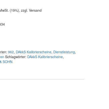
 MwSt. (19%), zzgl. Versand
434
rien:
962
,
DAkkS Kalibrierscheine
,
Dienstleistung
,
gen
Schlagwörter:
DAkkS Kalibrierscheine
,
& SOHN