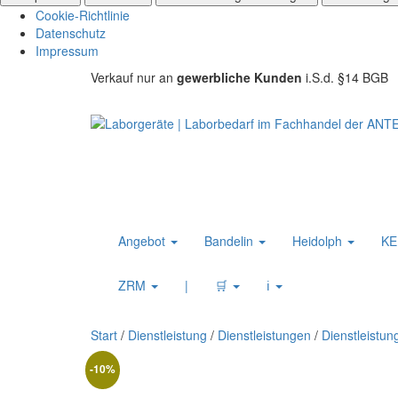
Cookie-Richtlinie
Datenschutz
Impressum
Verkauf nur an
gewerbliche Kunden
i.S.d. §14 BGB
Angebot
Bandelin
Heidolph
K
ZRM
|
🛒
ℹ️
Start
/
Dienstleistung
/
Dienstleistungen
/
Dienstleistun
-10%