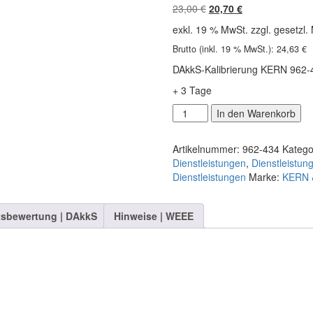
Ursprünglicher
Aktueller
23,00
€
20,70
€
Preis
Preis
exkl. 19 % MwSt.
zzgl. gesetzl.
war:
ist:
Brutto (inkl. 19 % MwSt.):
23,00 €
20,70 €.
24,63
€
DAkkS-Kalibrierung KERN 962-
+ 3 Tage
DAkkS-
In den Warenkorb
Kalibrierschein
962-
Artikelnummer:
962-434
Katego
434
Dienstleistungen
,
Dienstleistun
Menge
Dienstleistungen
Marke:
KERN 
tsbewertung | DAkkS
Hinweise | WEEE