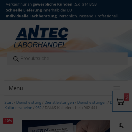
Verkauf nur an
gewerbliche Kunden
i.S.d. §14 BGB
Schnelle Lieferung
innerhalb der EU
Individuelle Fachberatung.
Persönlich. Passend. Professionell.
Products search
Menu
T
o
0
g
Start
/
Dienstleistung
/
Dienstleistungen
/
Dienstleistungen
/
DAkkS
g
Kalibrierscheine
/
962
/ DAkkS-Kalibrierschein 962-441
l
e
-10%
n
a