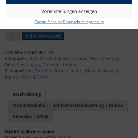
Voreinstellungen anzeigen
DAkkS-Kalibrierung KERN 962-441
+ 3 Tage
Cookie-Richtlinie
Datenschutz
Impressum
DAkkS-Kalibrierschein 962-441 Menge
In den Warenkorb
Artikelnummer:
962-441
Kategorien:
962
,
DAkkS Kalibrierscheine
,
Dienstleistung
,
Dienstleistungen
,
Dienstleistungen
Schlagwörter:
DAkkS Kalibrierscheine
,
Dienstleistungen
Marke:
KERN & SOHN
Beschreibung
Produktzubehör | Konformitätsbewertung | DAkkS
Hinweise | WEEE
DAkkS Kalibrierscheine
DAkkS-Kalibrierung KERN 962-441