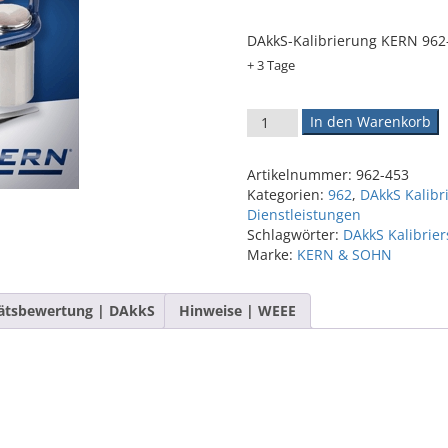
DAkkS-Kalibrierung KERN 962
+ 3 Tage
DAkkS-Kalibrierschein 962-4
In den Warenkorb
Artikelnummer:
962-453
Kategorien:
962
,
DAkkS Kalibr
Dienstleistungen
Schlagwörter:
DAkkS Kalibrie
Marke:
KERN & SOHN
ätsbewertung | DAkkS
Hinweise | WEEE