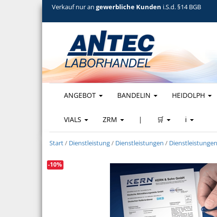
Verkauf nur an
gewerbliche Kunden
i.S.d. §14 BGB
ANGEBOT
BANDELIN
HEIDOLPH
VIALS
ZRM
|
🛒
ℹ️
Start
/
Dienstleistung
/
Dienstleistungen
/
Dienstleistunge
-10%