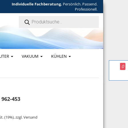
Individuelle Fachberatung.
Persönlich. Passend.
Professionell.
Products search
UTER
VAKUUM
KÜHLEN
0
 962-453
ar: 23,00 €
ist: 20,70 €.
St. (19%), zzgl. Versand