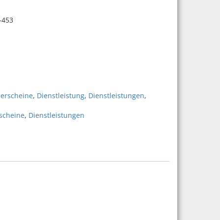
-453
53 Menge
ierscheine
,
Dienstleistung
,
Dienstleistungen
,
rscheine
,
Dienstleistungen