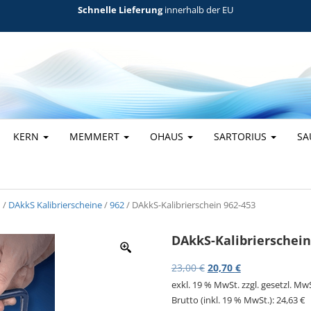
Schnelle Lieferung
innerhalb der EU
KERN
MEMMERT
OHAUS
SARTORIUS
SA
n
/
DAkkS Kalibrierscheine
/
962
/ DAkkS-Kalibrierschein 962-453
DAkkS-Kalibrierschein
Ursprünglicher Preis w
Aktueller Preis 
23,00
€
20,70
€
exkl. 19 % MwSt.
zzgl. gesetzl. Mw
Brutto (inkl. 19 % MwSt.):
24,63
€